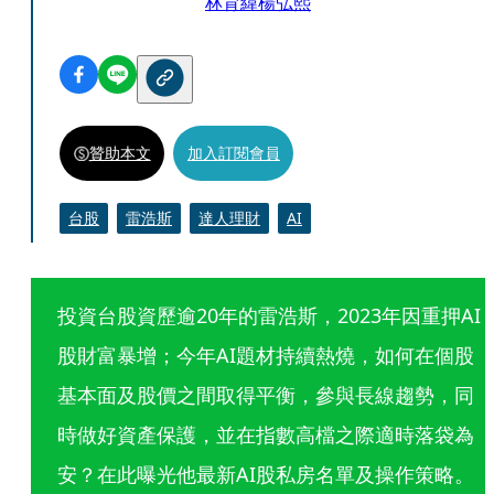
林育緯
楊弘熙
贊助本文
加入訂閱會員
台股
雷浩斯
達人理財
AI
投資台股資歷逾20年的雷浩斯，2023年因重押AI
股財富暴增；今年AI題材持續熱燒，如何在個股
基本面及股價之間取得平衡，參與長線趨勢，同
時做好資產保護，並在指數高檔之際適時落袋為
安？在此曝光他最新AI股私房名單及操作策略。