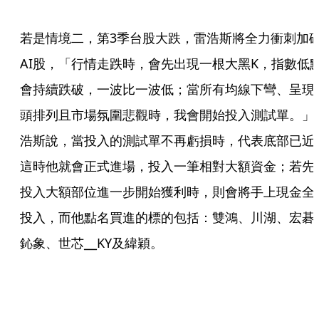
若是情境二，第3季台股大跌，雷浩斯將全力衝刺加
AI股，「行情走跌時，會先出現一根大黑K，指數低
會持續跌破，一波比一波低；當所有均線下彎、呈現
頭排列且市場氛圍悲觀時，我會開始投入測試單。」
浩斯說，當投入的測試單不再虧損時，代表底部已近
這時他就會正式進場，投入一筆相對大額資金；若先
投入大額部位進一步開始獲利時，則會將手上現金全
投入，而他點名買進的標的包括：雙鴻、川湖、宏碁
鈊象、世芯╴KY及緯穎。