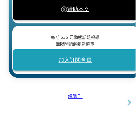
贊助本文
每期 $
35
元動態話題報導
無限閱讀解鎖新鮮事
加入訂閱會員
鏡週刊