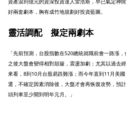
資產滾到億元的資深投資達人雷浩斯，早已氣定神閒
好兩套劇本，胸有成竹地規劃好投資藍圖。
靈活調配　擬定兩劇本
「先前預測，台股指數在520總統就職前會一路漲，
之後大盤會變得相對顛簸，震盪加劇；尤其以過去經
來看，8到10月台股易跌難漲；而今年直到11月美國
選，不確定因素消除後，大盤才會再恢復攻勢，預計
頭列車至少開到明年元月。」