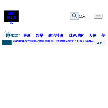
訂閱
登入
紙本雜
誌
最新
娛樂
政治社會
財經理財
人物
美
快訊
品冠睽違多年唱進花蓮首訪富里 晴男晴女聯手「打敗」白海豚颱風
快訊
【台中戰局特輯】何欣純支持度暴增 藍營民調老劇本急救援
快訊
natori再訪台北人氣爆棚 〈Overdose〉一響全場尖叫「I Love You Taipei」