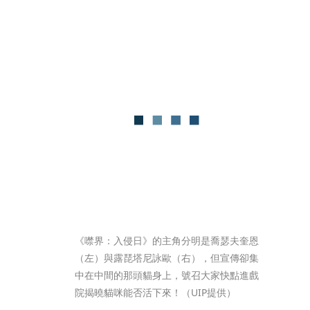
《噤界：入侵日》的主角分明是喬瑟夫奎恩
（左）與露琵塔尼詠歐（右），但宣傳卻集
中在中間的那頭貓身上，號召大家快點進戲
院揭曉貓咪能否活下來！（UIP提供）