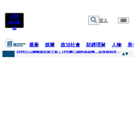
訂閱
登入
紙本雜
誌
最新
娛樂
政治社會
財經理財
人物
美
快訊
5566小刀爆離婚台玻千金！14年豪門婚碎原因曝 岳母徐莉玲風暴意外揭家族祕辛
快訊
徐莉玲喪子劇變／徐莉玲「巨大哀傷足不出戶」 解密長子身世
快訊
醫美偷拍案無影像網紅律師仍喊提告 學者：須具備侵權要件