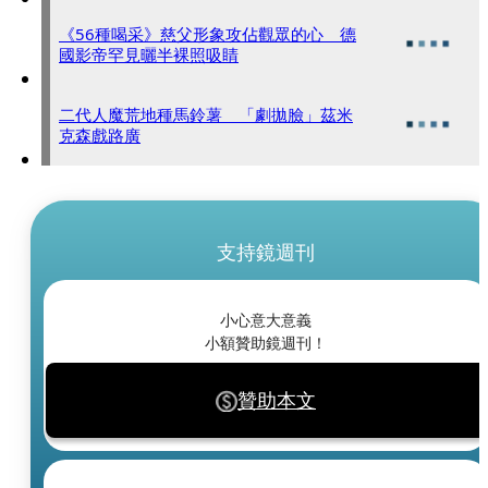
《56種喝采》慈父形象攻佔觀眾的心 德
國影帝罕見曬半裸照吸睛
二代人魔荒地種馬鈴薯 「劇拋臉」茲米
克森戲路廣
支持鏡週刊
小心意大意義
小額贊助鏡週刊！
贊助本文