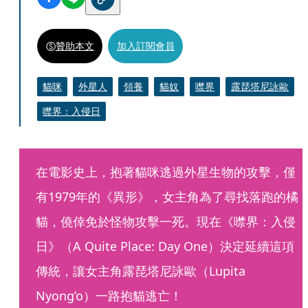
贊助本文
加入訂閱會員
貓咪
外星人
領養
貓奴
噤界
露琵塔尼詠歐
噤界：入侵日
在電影史上，抱著貓咪逃過外星生物的攻擊，僅
有1979年的《異形》，女主角為了尋找落跑的橘
貓，僥倖免於怪物攻擊一死。現在《噤界：入侵
日》（A Quite Place: Day One）決定延續這項
傳統，讓女主角露琵塔尼詠歐（Lupita 
Nyong’o）一路抱貓逃亡！