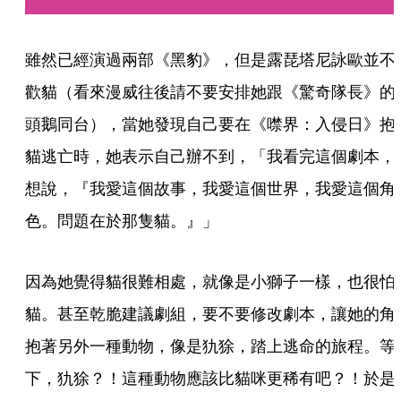
雖然已經演過兩部《黑豹》，但是露琵塔尼詠歐並不
歡貓（看來漫威往後請不要安排她跟《驚奇隊長》的
頭鵝同台），當她發現自己要在《噤界：入侵日》抱
貓逃亡時，她表示自己辦不到，「我看完這個劇本，
想說，『我愛這個故事，我愛這個世界，我愛這個角
色。問題在於那隻貓。』」
因為她覺得貓很難相處，就像是小獅子一樣，也很怕
貓。甚至乾脆建議劇組，要不要修改劇本，讓她的角
抱著另外一種動物，像是犰狳，踏上逃命的旅程。等
下，犰狳？！這種動物應該比貓咪更稀有吧？！於是