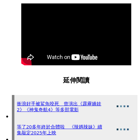
延伸閱讀
衝浪好手被鯊魚咬死 曾演出《霹靂嬌娃
2》《神鬼奇航4》等多部電影
等了20多年終於合體啦 《辣媽辣妹》續
集敲定2025年上映