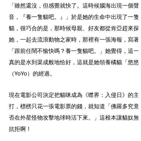
「雖然還沒，但感覺就快了。這時候腦海出現一個聲
音，『養一隻貓吧。』」於是她的生命中出現了一隻
貓，很巧合的是，那時候母親、好友都從肯亞趕來探
她，一起去流浪動物之家時，那裡有一張海報，寫著
「跟前任鬧不愉快嗎？養一隻貓吧。」她覺得，這一
真的是水到渠成般地恰好，這就是她領養橘貓「悠悠
（YoYo）的經過。
現在電影公司決定把貓咪成為《噤界：入侵日》的主
打，標榜只花一張電影票的錢，就知道「佛羅多究竟
否在外星怪物攻擊地球時活下來。」這根本讓貓奴無
抗拒啊！