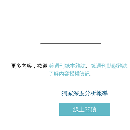
更多內容，歡迎
鏡週刊紙本雜誌
、
鏡週刊動態雜誌
了解內容授權資訊
。
獨家深度分析報導
線上閱讀