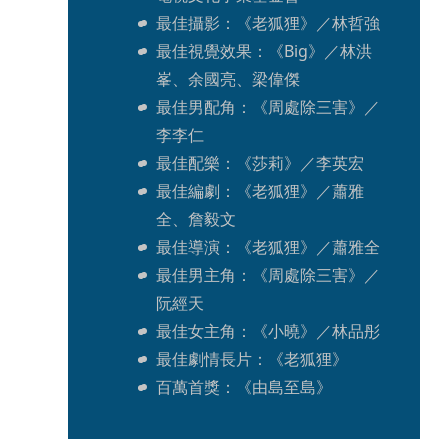
最佳攝影：《老狐狸》／林哲強
最佳視覺效果：《Big》／林洪
峯、余國亮、梁偉傑
最佳男配角：《周處除三害》／
李李仁
最佳配樂：《莎莉》／李英宏
最佳編劇：《老狐狸》／蕭雅
全、詹毅文
最佳導演：《老狐狸》／蕭雅全
最佳男主角：《周處除三害》／
阮經天
最佳女主角：《小曉》／林品彤
最佳劇情長片：《老狐狸》
百萬首獎：《由島至島》