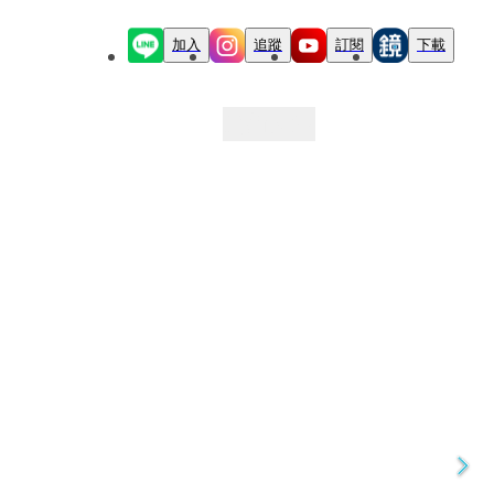
加入
追蹤
訂閱
下載
最新文章