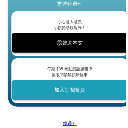
支持鏡週刊
小心意大意義
小額贊助鏡週刊！
贊助本文
每期 $
35
元動態話題報導
無限閱讀解鎖新鮮事
加入訂閱會員
鏡週刊