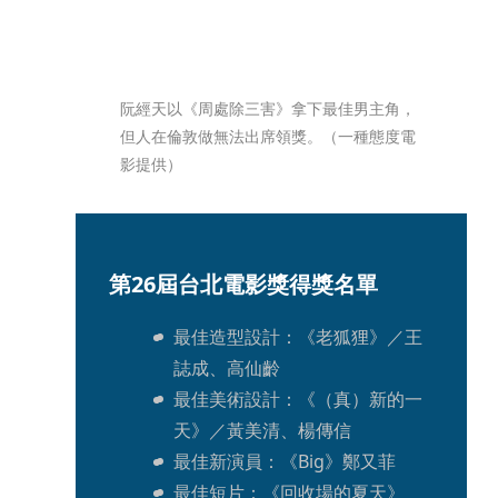
阮經天以《周處除三害》拿下最佳男主角，
但人在倫敦做無法出席領獎。（一種態度電
影提供）
第26屆台北電影獎得獎名單
最佳造型設計：《老狐狸》／王
誌成、高仙齡
最佳美術設計：《（真）新的一
天》／黃美清、楊傳信
最佳新演員：《Big》鄭又菲
最佳短片：《回收場的夏天》