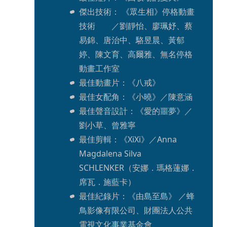
傑出技術： 《眾生相》停格動畫
技術	／劉靜怡、廖珮妤、蔡
易錦、唐治中、駱昱晨、黃郁
婷、陳文育、高爾雅、無名停格
動畫工作室
最佳動畫片：《八戒》
最佳女配角：《小曉》／陳意涵
最佳聲音設計：《愛的噩夢》／
劉小草、曾雅寧
最佳剪輯：《XiXi》／Anna 
Magdalena Silva 
SCHLENKER（安娜．瑪格蓮娜．
席瓦．施藍卡）
最佳紀錄片：《由島至島》 ／蜂
鳥影像有限公司、財團法人公共
電視文化事業基金會