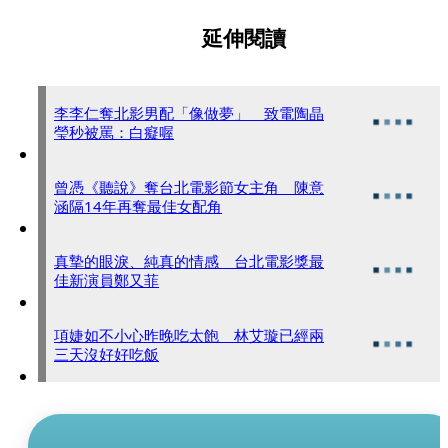
延伸閱讀
李李仁奪北影男配「像做夢」 致電陶晶
瑩秒被罵：白癡喔
曾憑《聽說》奪台北電影節女主角 陳意
涵隔14年再奪最佳女配角
真摯的眼淚、純真的情感 台北電影獎最
佳新演員鄭又菲
項婕如不小心昨晚吃太飽 林艾璇已經兩
三天沒好好吃飯