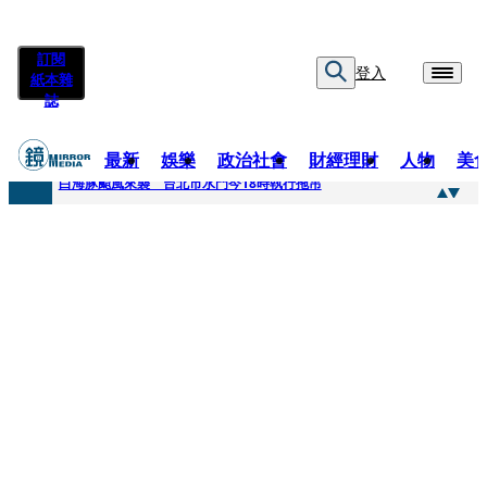
訂閱
登入
紙本雜
誌
最新
娛樂
政治社會
財經理財
人物
美
快訊
白海豚颱風來襲 台北市水門今18時執行拖吊
快訊
AKIRA台北唱到一半突收兒子告白「爸爸I LOVE YOU」 驚喜林志玲同步曝光父親節「披薩蛋糕」
快訊
獨家／TWICE Mina一進華山「天空秒變臉」！ONCE狂風暴雨死守 畫面曝光2.5萬人笑翻