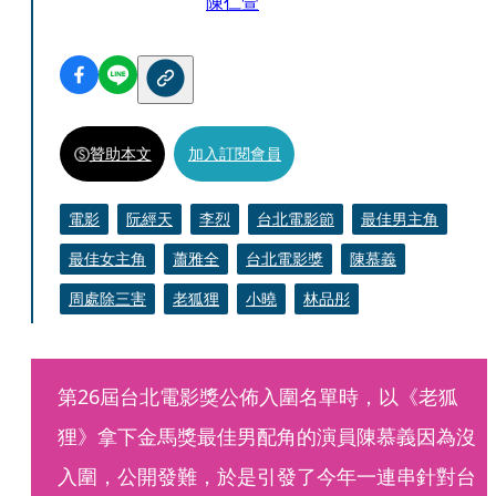
陳仁萱
贊助本文
加入訂閱會員
電影
阮經天
李烈
台北電影節
最佳男主角
最佳女主角
蕭雅全
台北電影獎
陳慕義
周處除三害
老狐狸
小曉
林品彤
第26屆台北電影獎公佈入圍名單時，以《老狐
狸》拿下金馬獎最佳男配角的演員陳慕義因為沒
入圍，公開發難，於是引發了今年一連串針對台