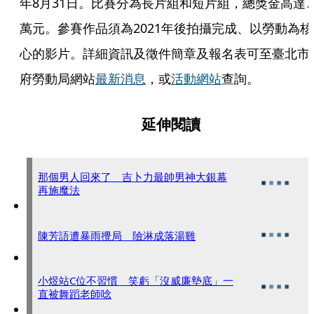
年8月31日。比賽分為長片組和短片組，總獎金高達7
萬元。參賽作品須為2021年後拍攝完成、以勞動為核
心的影片。詳細資訊及徵件簡章及報名表可至臺北市
府勞動局網站
最新消息
，或
活動網站
查詢。
延伸閱讀
那個男人回來了 吉卜力最帥男神大銀幕
再施魔法
陳芳語遭暴雨攪局 險淋成落湯雞
小煜站C位不習慣 笑虧「沒威廉墊底」一
直被舞蹈老師唸