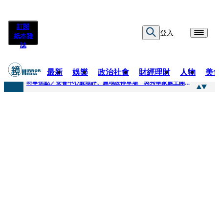
訂閱
登入
紙本雜
誌
最新
娛樂
政治社會
財經理財
人物
美
快訊
時事焦點／安養中心躲環評、農地設停車場 吳秀華家族土開爭議連環爆
快訊
凌晨曬懷念照惹哭網友 米可白感性告白：媽媽愛妳
快訊
有人利用上人信任掏空慈濟？ 張景森提2建議：這是在保護慈濟