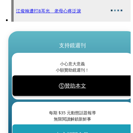
江俊翰遭打8耳光 老母心疼泛淚
支持鏡週刊
小心意大意義
小額贊助鏡週刊！
贊助本文
每期 $
35
元動態話題報導
無限閱讀解鎖新鮮事