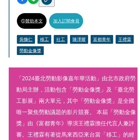
贊助本文
加入訂閱會員
吳慷仁
移工
社工
陳澤耀
富都青年
王禮霖
勞動金像獎
「2024臺北勞動影像嘉年華活動」由北市政府勞
動局主辦，活動包含「勞動金像獎」及「臺北勞
工影展」兩大單元，其中「勞動金像獎」是全國
唯一聚焦勞動議題的影片競賽。 本屆「勞動金像
獎」由《富都青年》導演王禮霖擔任代言人兼評
審。王禮霖有著從馬來西亞來台當「移工」的經