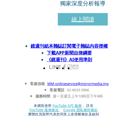
獨家深度分析報導
線上閱讀
鏡週刊紙本雜誌
訂閱電子雜誌
內容授權
下載APP
新聞自律綱要
《鏡週刊》AI使用準則
客服信箱
MM-onlineservice@mirrormedia.mg
客服電話
02-6633-3966
服務時間
週一至週五上午10時至下午6時
本網頁使用
YouTube API 服務
， 詳見
YouTube 服務條款
、
Google 隱私權與條款
瀏覽此頁面即代表您同意上述授權條款及細則