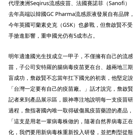
代理澳洲Seqirus流感疫苗、法國賽諾菲（Sanofi）
去年高端以韓國GC Pharma流感原液發展自有品牌，
今年英國可蘭素史克（GSK）也參戰，但詹啟賢不受
手搶進影響，重申國光仍有5成市占。
明年適逢國光生技成立一甲子，不僅擁有自己的流感
苗，子公司安特羅的腸病毒疫苗更在台、越兩地三期
盲成功，詹啟賢不忘當年扛下國光的初衷，他堅定說
「台灣一定要有自己的疫苗廠。」話才說完，詹啟賢
記者來到產品展示區，眼神專注地說明每一支疫苗研
過程，詹指著國內唯一取得破傷風疫苗藥證的產品，
「這支是用老一輩病毒株做的，隨著自然界病毒正在
化，我們要用新病毒株重新投入研發，並把劑型從瓶