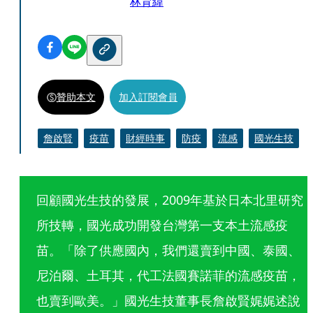
林育緯
贊助本文
加入訂閱會員
詹啟賢
疫苗
財經時事
防疫
流感
國光生技
回顧國光生技的發展，2009年基於日本北里研究
所技轉，國光成功開發台灣第一支本土流感疫
苗。「除了供應國內，我們還賣到中國、泰國、
尼泊爾、土耳其，代工法國賽諾菲的流感疫苗，
也賣到歐美。」國光生技董事長詹啟賢娓娓述說