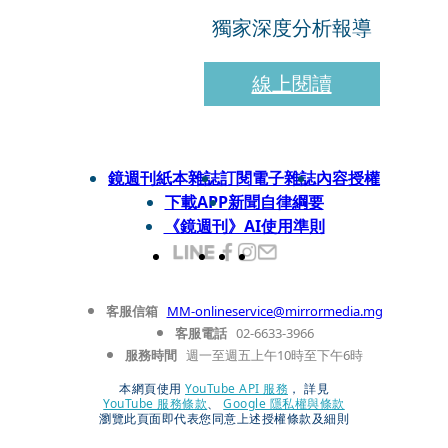
獨家深度分析報導
線上閱讀
鏡週刊紙本雜誌
訂閱電子雜誌
內容授權
下載APP
新聞自律綱要
《鏡週刊》AI使用準則
客服信箱
MM-onlineservice@mirrormedia.mg
客服電話
02-6633-3966
服務時間
週一至週五上午10時至下午6時
本網頁使用
YouTube API 服務
， 詳見
YouTube 服務條款
、
Google 隱私權與條款
瀏覽此頁面即代表您同意上述授權條款及細則