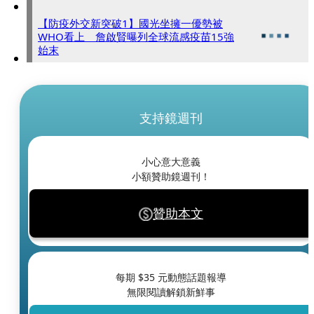
【防疫外交新突破1】國光坐擁一優勢被
WHO看上 詹啟賢曝列全球流感疫苗15強
始末
支持鏡週刊
小心意大意義
小額贊助鏡週刊！
贊助本文
每期 $
35
元動態話題報導
無限閱讀解鎖新鮮事