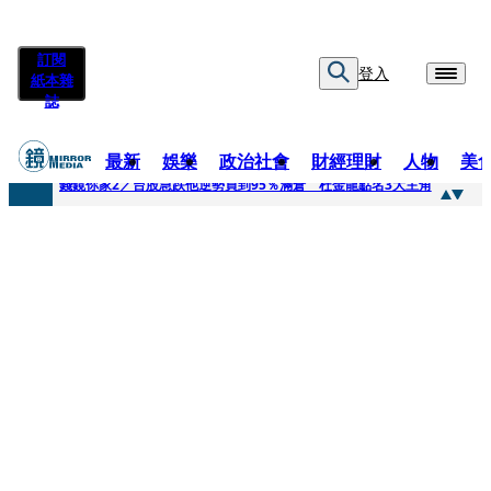
訂閱
登入
紙本雜
誌
最新
娛樂
政治社會
財經理財
人物
美
快訊
錢鏡你家2／台股急跌他逆勢買到95％滿倉 杜金龍點名3大主角
快訊
八月寵物月 寵物食品大廠偕獸醫師提醒飼主四大照護誤區
快訊
97萬粉絲料理網紅驚傳病逝！ 團隊發文證實：肥大叔8/5離開了