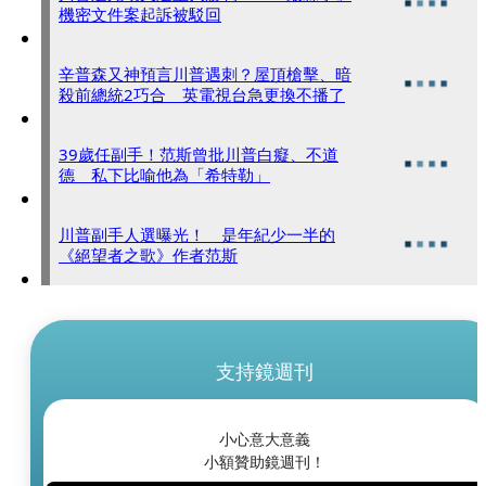
機密文件案起訴被駁回
辛普森又神預言川普遇刺？屋頂槍擊、暗
殺前總統2巧合 英電視台急更換不播了
39歲任副手！范斯曾批川普白癡、不道
德 私下比喻他為「希特勒」
川普副手人選曝光！ 是年紀少一半的
《絕望者之歌》作者范斯
支持鏡週刊
小心意大意義
小額贊助鏡週刊！