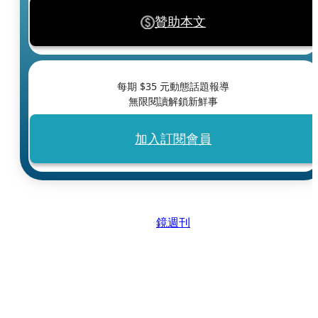
贊助本文
每期 $
35
元動態話題報導
無限閱讀解鎖新鮮事
加入訂閱會員
鏡週刊