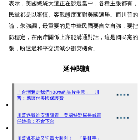
表示，美國總統大選正在競選當中，各種主張都有，
民黨都是以審慎、客觀態度面對美國選舉。而川普的
論，朱強調，最重要的是中華民國要自立自強，要把
防穩定，在兩岸關係上亦能溝通對話，這是國民黨的
張，盼透過和平交流減少衝突機會。
延伸閱讀
「台灣奪走我們100%的晶片生意」 川
普：應該付美國保護費
川普遇襲維安遭譴責 美國特勤局長喊責
任她擔：不會下台
川普逃死劫又迎重大勝利！ 「最棘手」