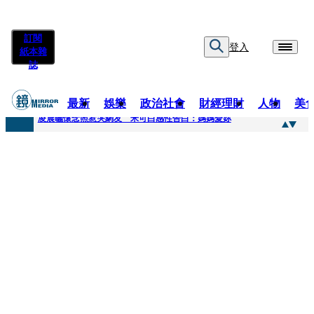
訂閱
登入
紙本雜
誌
最新
娛樂
政治社會
財經理財
人物
美
快訊
凌晨曬懷念照惹哭網友 米可白感性告白：媽媽愛妳
快訊
酸民質疑民進黨「是不是有她裸照？」 黃智賢3點回嗆獲網友讚爆
快訊
姜厚任「老牛找到嫩草」再談小24歲女友 揭七世情緣駁拐坑、暈船破財