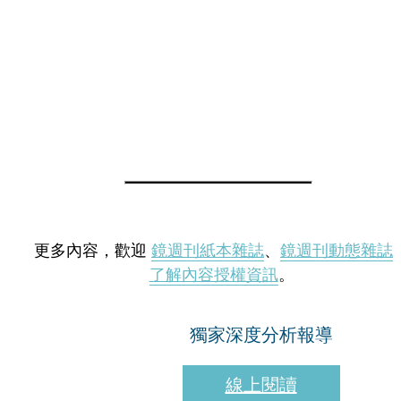
更多內容，歡迎
鏡週刊紙本雜誌
、
鏡週刊動態雜誌
了解內容授權資訊
。
獨家深度分析報導
線上閱讀