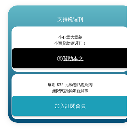
支持鏡週刊
小心意大意義
小額贊助鏡週刊！
贊助本文
每期 $
35
元動態話題報導
無限閱讀解鎖新鮮事
加入訂閱會員