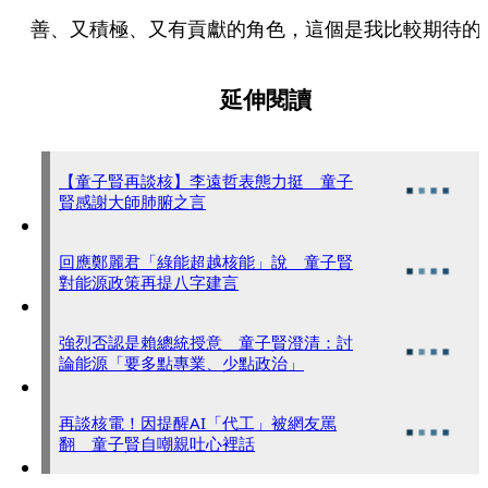
善、又積極、又有貢獻的角色，這個是我比較期待的
延伸閱讀
【童子賢再談核】李遠哲表態力挺 童子
賢感謝大師肺腑之言
回應鄭麗君「綠能超越核能」說 童子賢
對能源政策再提八字建言
強烈否認是賴總統授意 童子賢澄清：討
論能源「要多點專業、少點政治」
再談核電！因提醒AI「代工」被網友罵
翻 童子賢自嘲親吐心裡話