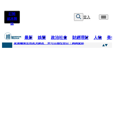
訂閱
登入
紙本雜
誌
最新
娛樂
政治社會
財經理財
人物
美
快訊
凌晨曬懷念照惹哭網友 米可白感性告白：媽媽愛妳
快訊
酸民質疑民進黨「是不是有她裸照？」 黃智賢3點回嗆獲網友讚爆
快訊
姜厚任「老牛找到嫩草」再談小24歲女友 揭七世情緣駁拐坑、暈船破財