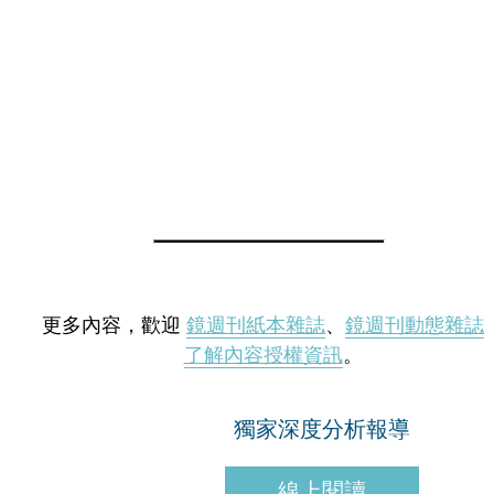
更多內容，歡迎
鏡週刊紙本雜誌
、
鏡週刊動態雜誌
了解內容授權資訊
。
獨家深度分析報導
線上閱讀