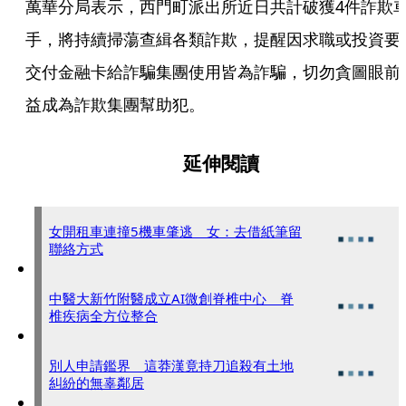
萬華分局表示，西門町派出所近日共計破獲4件詐欺
手，將持續掃蕩查緝各類詐欺，提醒因求職或投資要
交付金融卡給詐騙集團使用皆為詐騙，切勿貪圖眼前
益成為詐欺集團幫助犯。
延伸閱讀
女開租車連撞5機車肇逃 女：去借紙筆留
聯絡方式
中醫大新竹附醫成立AI微創脊椎中心 脊
椎疾病全方位整合
別人申請鑑界 這莽漢竟持刀追殺有土地
糾紛的無辜鄰居