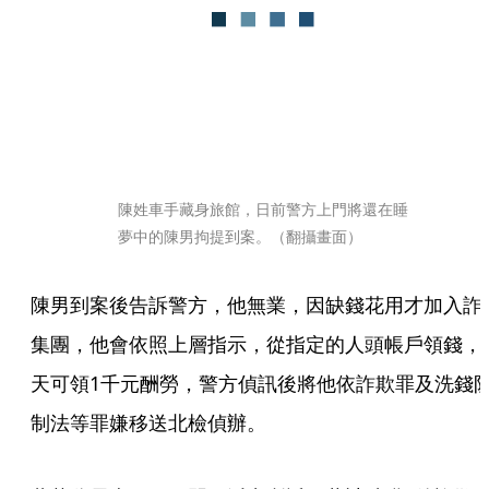
陳姓車手藏身旅館，日前警方上門將還在睡
夢中的陳男拘提到案。（翻攝畫面）
陳男到案後告訴警方，他無業，因缺錢花用才加入詐
集團，他會依照上層指示，從指定的人頭帳戶領錢，
天可領1千元酬勞，警方偵訊後將他依詐欺罪及洗錢
制法等罪嫌移送北檢偵辦。