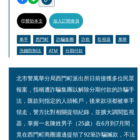
贊助本文
加入訂閱會員
車手
西門町
詐騙集團
詐欺
監視器
萬華
洗錢防制法
ATM
分期付款
北市警萬華分局西門町派出所日前接獲多位民眾
報案，指稱遭詐騙集團以解除分期付款的詐騙手
法，匯款到指定的人頭帳戶，後來款項都被車手
領走，警方比對相關提領紀錄，並擴大調閱監視
器，掌握一名陳姓男子（25歲）在6月到7月間，
竟在西門町商圈週邊提領了92筆詐騙贓款，不法