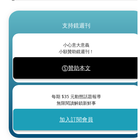
支持鏡週刊
小心意大意義
小額贊助鏡週刊！
贊助本文
每期 $
35
元動態話題報導
無限閱讀解鎖新鮮事
加入訂閱會員