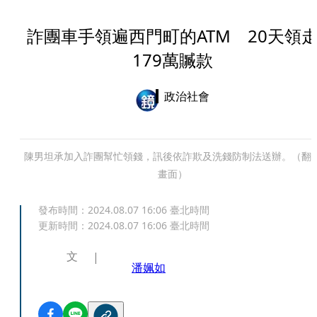
詐團車手領遍西門町的ATM 20天領
179萬贓款
政治社會
陳男坦承加入詐團幫忙領錢，訊後依詐欺及洗錢防制法送辦。（翻
畫面）
發布時間：
2024.08.07 16:06
臺北時間
更新時間：
2024.08.07 16:06
臺北時間
文
潘姵如