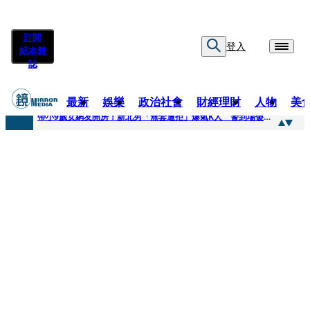
訂閱
登入
紙本雜
誌
最新
娛樂
政治社會
財經理財
人物
美
快訊
帶小9歲女網友開房！新北男「無套遭拒」爆氣K人 警到場傻眼搜到手銬、改造槍
快訊
natori再訪台北人氣爆棚 〈Overdose〉一響全場尖叫「I Love You Taipei」
快訊
42歲情色片女星宣布閃嫁「前職棒投手」！ 她甜讚老公「投球速度快」：擄獲我的心