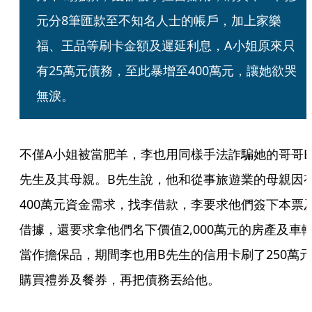
元分8筆匯款至不知名人士的帳戶，加上家樂
福、王品等刷卡金額及遲延利息，A小姐原來只
有25萬元債務，至此暴增至400萬元，讓她欲哭
無淚。
不僅A小姐被當肥羊，李也用同樣手法詐騙她的哥哥B
先生及其母親。B先生說，他和從事旅遊業的母親因
400萬元資金需求，找李借款，李要求他們簽下本票
借據，還要求拿他們名下價值2,000萬元的房產及車
當作擔保品，期間李也用B先生的信用卡刷了250萬元
購買禮券及餐券，再把債務丟給他。