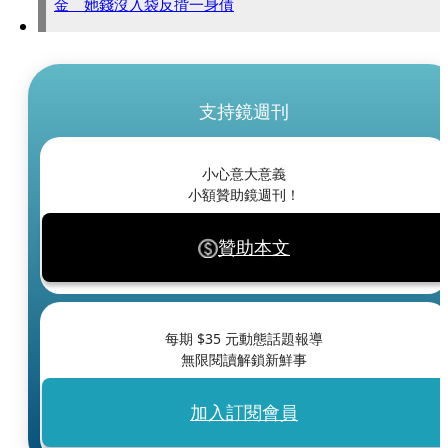
金 她錢沒入袋反揹一身債
支持鏡週刊
小心意大意義
小額贊助鏡週刊！
贊助本文
每期 $
35
元動態話題報導
無限閱讀解鎖新鮮事
加入訂閱會員