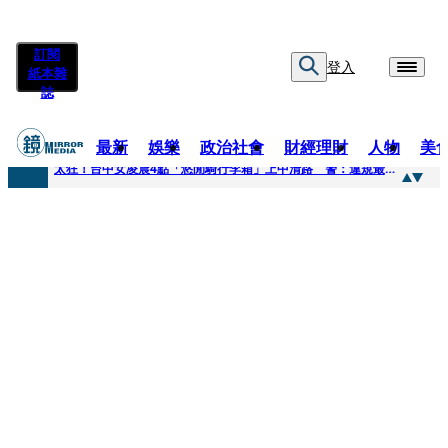
訂閱
登入
紙本雜
誌
最新
娛樂
政治社會
財經理財
人物
美
快訊
太狂！台中女凌晨4點「悠閒騎行李箱」上中清路 警：違規最高罰3600
快訊
曾為男友謝克洋開嗆邱議瑩 魏汶萱升格「蔣萬安市府發言人」
快訊
不只龍蝦牛排上桌！經濟部攜通路賣邦交國特產拚外交「食」力