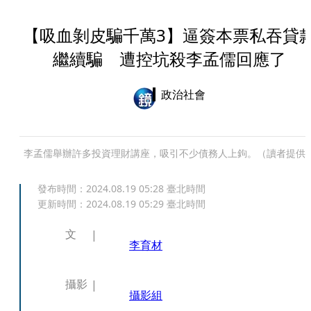
【吸血剝皮騙千萬3】逼簽本票私吞貸
繼續騙 遭控坑殺李孟儒回應了
政治社會
李孟儒舉辦許多投資理財講座，吸引不少債務人上鉤。（讀者提供
發布時間：
2024.08.19 05:28
臺北時間
更新時間：
2024.08.19 05:29
臺北時間
文
李育材
攝影
攝影組