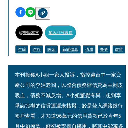
贊助本文
加入訂閱會員
詐騙
詐欺
吸金
新聞傳真
債務
餐券
借貸
本刊接獲A小姐一家人投訴，指控遭台中一家資
產公司的李姓老闆，以整合債務辦信貸為由剝皮
吸血，債務不減反增。A小姐驚覺有異，想到李
承諾協辦的信貸遲遲未核撥，於是登入網路銀行
帳戶查看，才知道96萬元的信用貸款已於今年5
月中旬撥款，錢卻被李擅自挪用，將其中92萬多