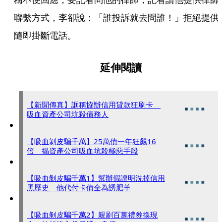
聯繫方式，李卻說：「誰投訴就去問誰！」拒絕提供
隨即掛斷電話。
延伸閱讀
【新聞傳真】誆稱協辦信用貸款狂刷卡
吸血資產公司坑殺債務人
【吸血剝皮騙千萬】25萬債一年狂飆16
倍 揭資產公司吸血坑殺極惡手段
【吸血剝皮騙千萬1】幫辦假證明洗掉信用
黑歷史 他代付卡債全為誘肥羊
【吸血剝皮騙千萬2】親刷百萬禮券換現