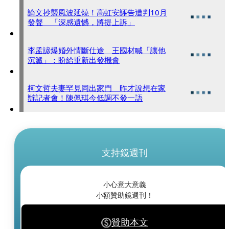
論文抄襲風波延燒！高虹安誣告遭判10月
發聲 「深感遺憾，將提上訴」
李孟諺爆婚外情斷仕途 王國材喊「讓他
沉澱」：盼給重新出發機會
柯文哲夫妻罕見同出家門 昨才說想在家
辦記者會！陳佩琪今低調不發一語
支持鏡週刊
小心意大意義
小額贊助鏡週刊！
贊助本文