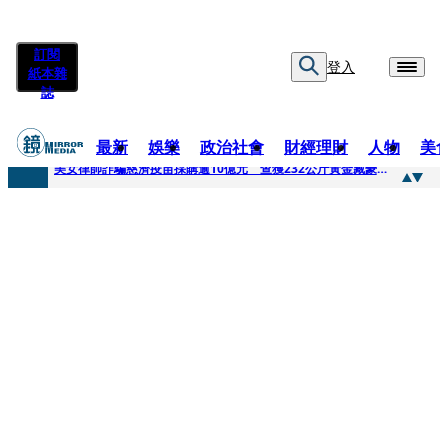
訂閱
登入
紙本雜
誌
最新
娛樂
政治社會
財經理財
人物
美
快訊
美女律師詐騙慈濟疫苗採購逾10億元 查獲232公斤黃金藏豪宅地板下
快訊
才爆「皮克敏」爭議又來！柯文哲生日照撞《VOGUE》 陳智菡遭轟侵權急改圖
快訊
SJ始源真的可以 驚喜現身早餐店認證應援 幽默提醒「記得常換照」