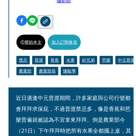
攝影組
贊助本文
加入訂閱會員
禁忌
普渡
香蕉
水果
好兄弟
芭樂
中元普渡
農業部
農業部長
陳駿季
近日適逢中元普渡期間，許多家庭與公司行號都
會拜拜求保庇，不過普渡禁忌多，像是香蕉和芭
樂普遍就被認為不宜拿來拜拜。倒是農業部今
（21日）下午拜拜時把所有水果全都擺上桌，其