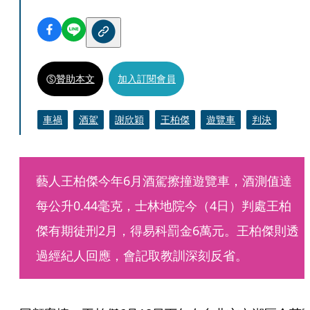
贊助本文
加入訂閱會員
車禍
酒駕
謝欣穎
王柏傑
遊覽車
判決
藝人王柏傑今年6月酒駕擦撞遊覽車，酒測值達
每公升0.44毫克，士林地院今（4日）判處王柏
傑有期徒刑2月，得易科罰金6萬元。王柏傑則透
過經紀人回應，會記取教訓深刻反省。