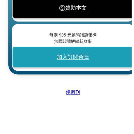
贊助本文
每期 $
35
元動態話題報導
無限閱讀解鎖新鮮事
加入訂閱會員
鏡週刊