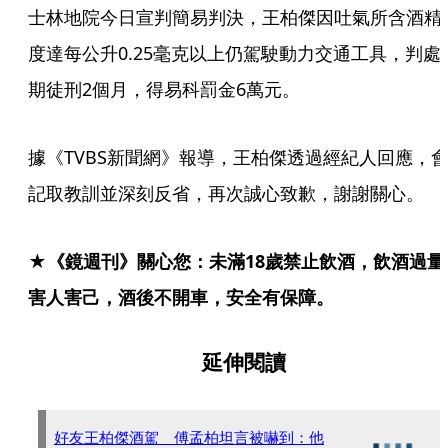
士林地院今日宣判簡易判決，王柏傑因吐氣所含酒精
度達每公升0.25毫克以上仍駕駛動力交通工具，判處
期徒刑2個月，得易科罰金6萬元。
據《TVBS新聞網》報導，王柏傑透過經紀人回應，
記取教訓並深刻反省，再次誠心致歉，謝謝關心。
★《鏡週刊》關心您：未滿18歲禁止飲酒，飲酒過量
害人害己，酒後不開車，安全有保障。
延伸閱讀
好友王柏傑酒駕 傅孟柏坦言被嚇到：他