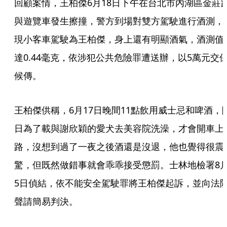
回顧案情，王柏傑6月18日下午在台北市內湖區金莊
與遊覽車發生擦撞，警方到場對雙方駕駛進行酒測，
現小客車駕駛為王柏傑，身上還有明顯酒氣，酒測值
達0.44毫克，依涉犯公共危險罪遭送辦，以5萬元交
候傳。
王柏傑供稱，6月17日晚間11點飲用威士忌和啤酒，
日為了載與謝欣穎的愛犬去美容院洗澡，才會開車上
路，沒想到過了一夜之後酒還是沒退，他也覺得很震
驚，但既然做錯事就會乖乖接受懲罰。士林地檢署8
5日偵結，依不能安全駕駛罪將王柏傑起訴，並向法
聲請簡易判決。