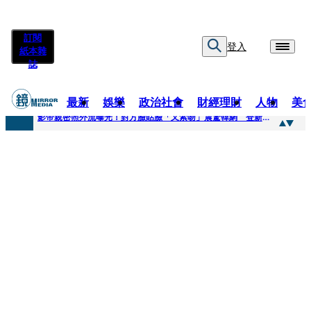
訂閱
登入
紙本雜
誌
最新
娛樂
政治社會
財經理財
人物
美
快訊
影帝親密照外流曝光！對方臉貼臉「又索吻」震驚韓網 登新聞熱搜第一
快訊
有人利用上人信任掏空慈濟？ 張景森提2建議：這是在保護慈濟
快訊
大一懷前男友孩子「19歲女大生背景曝光」 產檢紀錄全空白！獨自生產浴巾裹嬰屍藏家5天