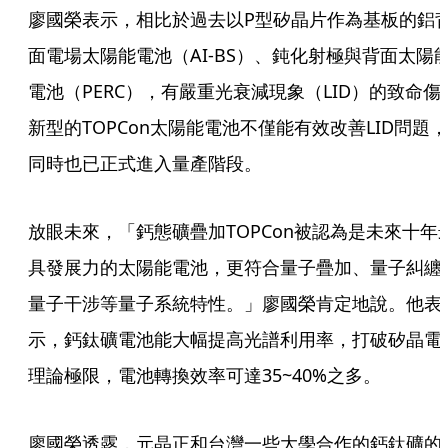
廖國榮表示，相比於過去以P型矽晶片作為基板的鋁
面電場太陽能電池（AI-BS）、鈍化射極與背面太陽
電池（PERC），有嚴重光衰減現象（LID）的致命傷
新型的TOPCon太陽能電池不僅能有效改善LID問題，
同時也已正式進入量產階段。
放眼未來，「鈣態礦疊加TOPCon被認為是未來十年
具發展力的太陽能電池，更符合量子疊加、量子糾纏
量子干涉等量子系統特性。」廖國榮肯定地說。他表
示，鈣鈦礦電池能大幅提高光譜利用率，打破矽晶電
理論極限，電池轉換效率可達35~40%之多。	
廖國榮透露，元晶正和台灣一些大學合作的鈣鈦礦的