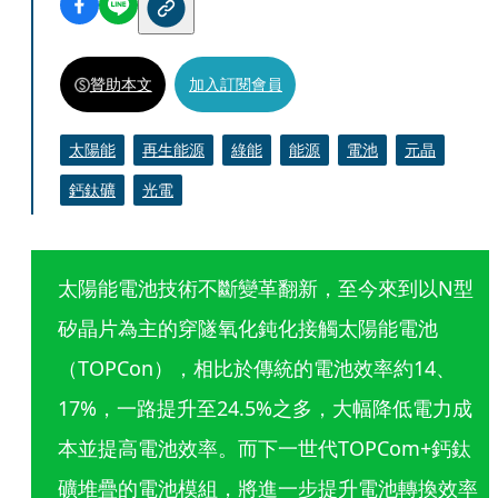
贊助本文
加入訂閱會員
太陽能
再生能源
綠能
能源
電池
元晶
鈣鈦礦
光電
太陽能電池技術不斷變革翻新，至今來到以N型
矽晶片為主的穿隧氧化鈍化接觸太陽能電池
（TOPCon），相比於傳統的電池效率約14、
17%，一路提升至24.5%之多，大幅降低電力成
本並提高電池效率。而下一世代TOPCom+鈣鈦
礦堆疊的電池模組，將進一步提升電池轉換效率