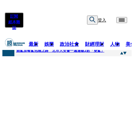
訂閱
登入
紙本雜
誌
最新
娛樂
政治社會
財經理財
人物
美
快訊
酒駕加毒駕危險上路 北市大安警一週連破2起「雙駕」
快訊
Ozone黃文廷、FEniX夏浦洋組「神隊友」 邱以太、林亭莉熱血狂奔殺青淚崩
快訊
AKIRA台北唱到一半突收兒子告白「爸爸I LOVE YOU」 驚喜林志玲同步曝光父親節「披薩蛋糕」