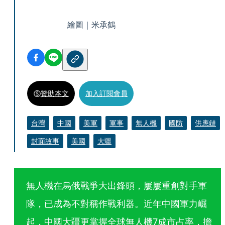
繪圖｜米承鶴
贊助本文
加入訂閱會員
台灣
中國
美軍
軍事
無人機
國防
供應鏈
封面故事
美國
大疆
無人機在烏俄戰爭大出鋒頭，屢屢重創對手軍
隊，已成為不對稱作戰利器。近年中國軍力崛
起，中國大疆更掌握全球無人機7成市占率，擔