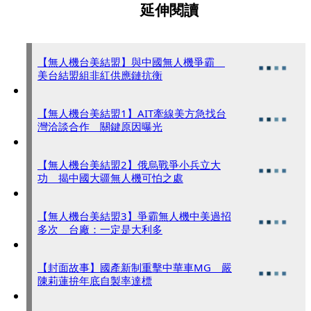
延伸閱讀
【無人機台美結盟】與中國無人機爭霸
美台結盟組非紅供應鏈抗衡
【無人機台美結盟1】AIT牽線美方急找台
灣洽談合作 關鍵原因曝光
【無人機台美結盟2】俄烏戰爭小兵立大
功 揭中國大疆無人機可怕之處
【無人機台美結盟3】爭霸無人機中美過招
多次 台廠：一定是大利多
【封面故事】國產新制重擊中華車MG 嚴
陳莉蓮拚年底自製率達標