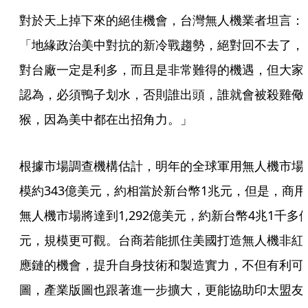
對於天上掉下來的絕佳機會，台灣無人機業者坦言：
「地緣政治美中對抗的新冷戰趨勢，絕對回不去了，
對台廠一定是利多，而且是非常難得的機遇，但大家
認為，必須鴨子划水，否則誰出頭，誰就會被殺雞儆
猴，因為美中都在出招角力。」
根據市場調查機構估計，明年的全球軍用無人機市場
模約343億美元，約相當於新台幣1兆元，但是，商用
無人機市場將達到1,292億美元，約新台幣4兆1千多
元，規模更可觀。台商若能抓住美國打造無人機非紅
應鏈的機會，提升自身技術和製造實力，不但有利可
圖，產業版圖也跟著進一步擴大，更能協助印太盟友