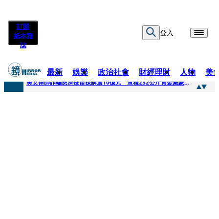
訂閱
登入
紙本雜
誌
最新
娛樂
政治社會
財經理財
人物
美
快訊
美女律師詐騙慈濟疫苗採購逾10億元 查獲232公斤黃金藏豪宅地板下
快訊
才爆「皮克敏」爭議又來！柯文哲生日照撞《VOGUE》 陳智菡遭轟侵權急改圖
快訊
SJ始源真的可以 驚喜現身早餐店認證應援 幽默提醒「記得常換照」