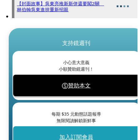
【封面故事】吳東亮推新新併還要闖2關
林伯翰吳東進拚重新招親
支持鏡週刊
小心意大意義
小額贊助鏡週刊！
贊助本文
每期 $
35
元動態話題報導
無限閱讀解鎖新鮮事
加入訂閱會員