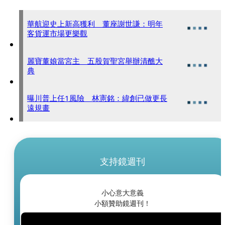
華航迎史上新高獲利 董座謝世謙：明年
客貨運市場更樂觀
麗寶董娘當宮主 五股賀聖宮舉辦清醮大
典
曝川普上任1風險 林憲銘：緯創已做更長
遠規畫
支持鏡週刊
小心意大意義
小額贊助鏡週刊！