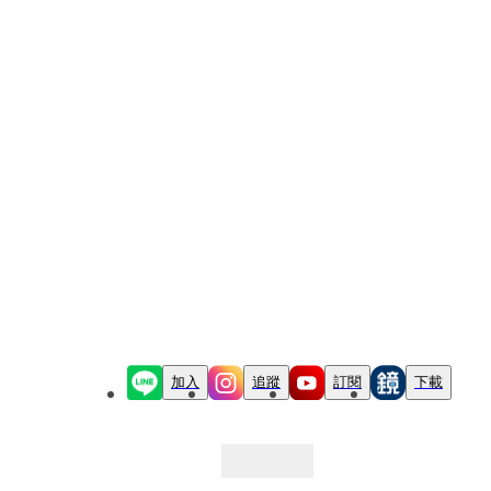
加入
追蹤
訂閱
下載
最新文章