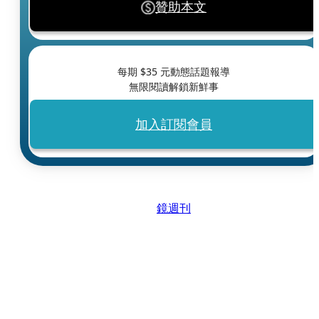
贊助本文
每期 $
35
元動態話題報導
無限閱讀解鎖新鮮事
加入訂閱會員
鏡週刊