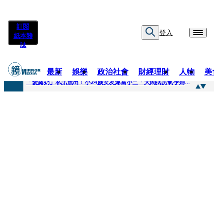
訂閱
登入
紙本雜
誌
最新
娛樂
政治社會
財經理財
人物
美
快訊
「愛露奶」私訊流出！小24歲女友爆當小三「大鬧病房氣孕婦」 姜厚任不忍回應了
快訊
台玻夫人稱長子抑鬱輕生 兒媳譚以欣：若愛只在完全順從才給予，就不是無條件的愛
快訊
廖峻中風前妻「父親節餵飯照顧」 兒曬溫馨背影感慨：不計前嫌的真愛