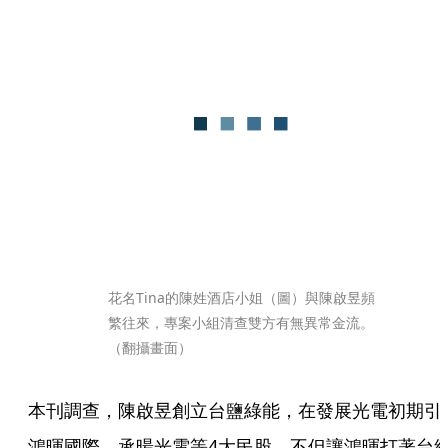
花名Tina的陳姓酒店小姐（圖）與陳啟昱頻
繁往來，專案小組清查雙方有無異常金流。
（翻攝畫面）
本刊調查，陳啟昱創立台鹽綠能，在發展光電初期引
鴻暉國際、承暘光電等4大民股，不但讓鴻暉打著台