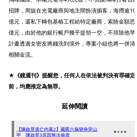
招牌，周旋在光電廠商與地主間扮演掮客，海撈逾10
億元，還私下轉包基樁工程給特定廠商，索賄金額恐
億元，由於他的銀行帳戶幾乎提領一空，不排除他早
計畫透過女密友將錢洗到境外，專案小組也將一併清
相關金流。
★《鏡週刊》提醒您，任何人在依法被判決有罪確定
前，均應推定為無罪。
延伸閱讀
【陳啟昱逃亡內幕2】藏匿六龜變身穿山
甲 陳啟昱3原因無法偷渡