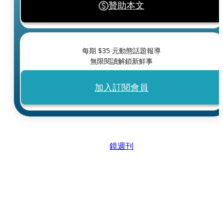
贊助本文
每期 $
35
元動態話題報導
無限閱讀解鎖新鮮事
加入訂閱會員
鏡週刊