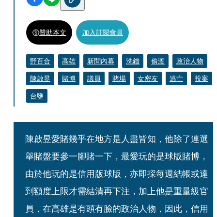
贊助本文
加入訂閱會員
野百合
高雄
新聞內幕
洗錢
偷渡
政治人物
陳啟昱
賭博
議員
賭場
女密友
逃亡
投案
台鹽
陳啟昱愛賭幾乎在地方是人盡皆知，他除了連選
舉賭盤要參一腳賭一下，最愛玩的是球版賭博，
由於他玩的是信用版球版，亦即採每週結帳或達
到額度上限才需結清再下注，加上他是重量級官
員，在高雄是有頭有臉的政治人物，因此，信用