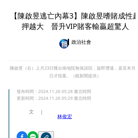
【陳啟昱逃亡內幕3】陳啟昱嗜賭成性
押越大 晉升VIP賭客輸贏超驚人
政治社會
陳啟昱（右）上月23日獲台南地院無保請回，旋即潛逃，直至本月2
日才投案。（鏡新聞提供）
發布時間：
2024.11.26 05:28
臺北時間
更新時間：
2024.11.26 05:29
臺北時間
文
林俊宏