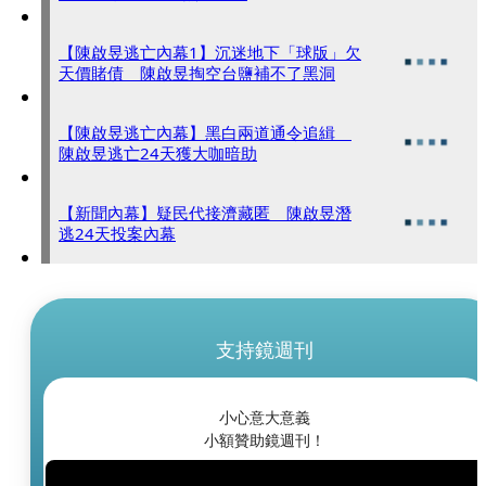
【陳啟昱逃亡內幕1】沉迷地下「球版」欠
天價賭債 陳啟昱掏空台鹽補不了黑洞
【陳啟昱逃亡內幕】黑白兩道通令追緝
陳啟昱逃亡24天獲大咖暗助
【新聞內幕】疑民代接濟藏匿 陳啟昱潛
逃24天投案內幕
支持鏡週刊
小心意大意義
小額贊助鏡週刊！