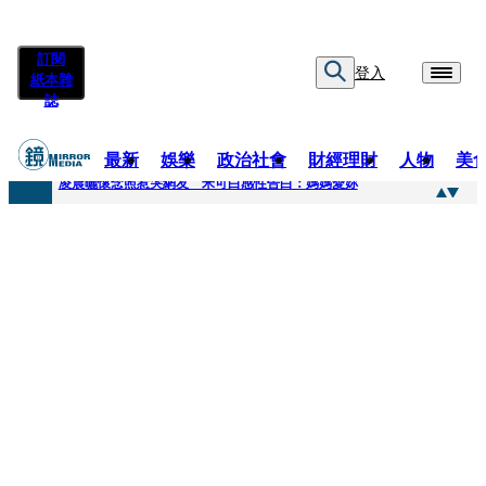
訂閱
登入
紙本雜
誌
最新
娛樂
政治社會
財經理財
人物
美
快訊
凌晨曬懷念照惹哭網友 米可白感性告白：媽媽愛妳
快訊
酸民質疑民進黨「是不是有她裸照？」 黃智賢3點回嗆獲網友讚爆
快訊
姜厚任「老牛找到嫩草」再談小24歲女友 揭七世情緣駁拐坑、暈船破財