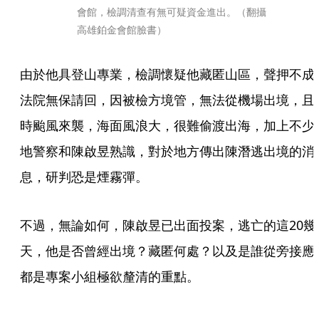
會館，檢調清查有無可疑資金進出。（翻攝
高雄鉑金會館臉書）
由於他具登山專業，檢調懷疑他藏匿山區，聲押不成
法院無保請回，因被檢方境管，無法從機場出境，且
時颱風來襲，海面風浪大，很難偷渡出海，加上不少
地警察和陳啟昱熟識，對於地方傳出陳潛逃出境的消
息，研判恐是煙霧彈。
不過，無論如何，陳啟昱已出面投案，逃亡的這20幾
天，他是否曾經出境？藏匿何處？以及是誰從旁接應
都是專案小組極欲釐清的重點。