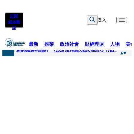
訂閱
登入
紙本雜
誌
最新
娛樂
政治社會
財經理財
人物
美
快訊
邊看偶像邊拚韓國行 《2026 SBS歌謠大戰SUMMER》TVBS直播祭追星福利
快訊
代誌大條火急跳船？ 宏碁派任李文詳接掌兆基屋管2天就喊撤出！
快訊
一句「請回去坐好」 特教生持斷掃把戳女代課老師眼睛大失血近失明