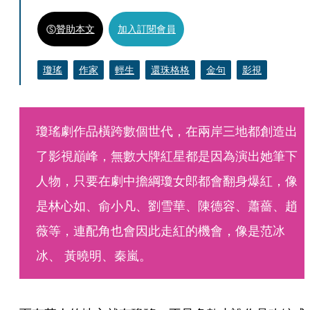
贊助本文
加入訂閱會員
瓊瑤
作家
輕生
還珠格格
金句
影視
瓊瑤劇作品橫跨數個世代，在兩岸三地都創造出
了影視巔峰，無數大牌紅星都是因為演出她筆下
人物，只要在劇中擔綱瓊女郎都會翻身爆紅，像
是林心如、俞小凡、劉雪華、陳德容、蕭薔、趙
薇等，連配角也會因此走紅的機會，像是范冰
冰、 黃曉明、秦嵐。