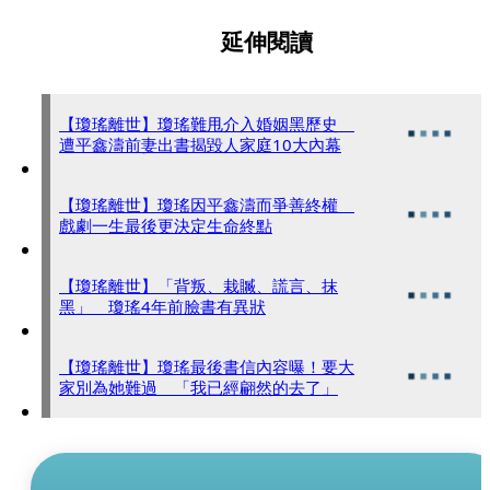
延伸閱讀
【瓊瑤離世】瓊瑤難甩介入婚姻黑歷史
遭平鑫濤前妻出書揭毀人家庭10大內幕
【瓊瑤離世】瓊瑤因平鑫濤而爭善終權
戲劇一生最後更決定生命終點
【瓊瑤離世】「背叛、栽贓、謊言、抹
黑」 瓊瑤4年前臉書有異狀
【瓊瑤離世】瓊瑤最後書信內容曝！要大
家別為她難過 「我已經翩然的去了」