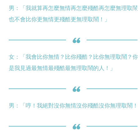
男：「我就算再怎麼無情再怎麼殘酷再怎麼無理取鬧
也不會比你更無情更殘酷更無理取鬧！」
女：「我會比你無情？比你殘酷？比你無理取鬧？你
是我見過最無情最殘酷最無理取鬧的人！」
男：「哼！我絕對沒你無情沒你殘酷沒你無理取鬧！