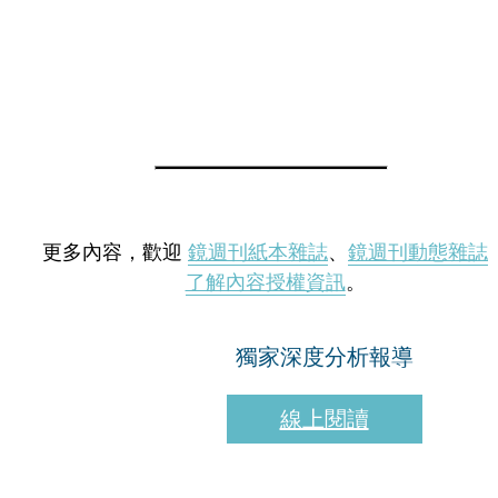
更多內容，歡迎
鏡週刊紙本雜誌
、
鏡週刊動態雜誌
了解內容授權資訊
。
獨家深度分析報導
線上閱讀