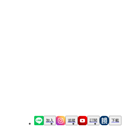
加入
追蹤
訂閱
下載