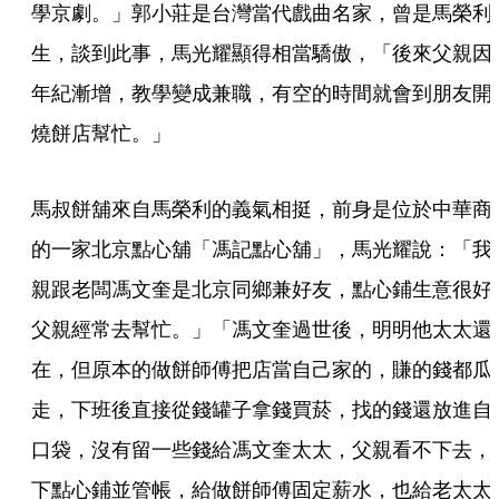
學京劇。」郭小莊是台灣當代戲曲名家，曾是馬榮利
生，談到此事，馬光耀顯得相當驕傲，「後來父親因
年紀漸增，教學變成兼職，有空的時間就會到朋友開
燒餅店幫忙。」
馬叔餅舖來自馬榮利的義氣相挺，前身是位於中華商
的一家北京點心舖「馮記點心舖」，馬光耀說：「我
親跟老闆馮文奎是北京同鄉兼好友，點心鋪生意很好
父親經常去幫忙。」「馮文奎過世後，明明他太太還
在，但原本的做餅師傅把店當自己家的，賺的錢都瓜
走，下班後直接從錢罐子拿錢買菸，找的錢還放進自
口袋，沒有留一些錢給馮文奎太太，父親看不下去，
下點心鋪並管帳，給做餅師傅固定薪水，也給老太太