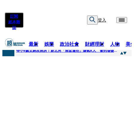
訂閱
登入
紙本雜
誌
最新
娛樂
政治社會
財經理財
人物
美
快訊
帶小9歲女網友開房！新北男「無套遭拒」爆氣K人 警到場傻眼搜到手銬、改造槍
快訊
natori再訪台北人氣爆棚 〈Overdose〉一響全場尖叫「I Love You Taipei」
快訊
42歲情色片女星宣布閃嫁「前職棒投手」！ 她甜讚老公「投球速度快」：擄獲我的心