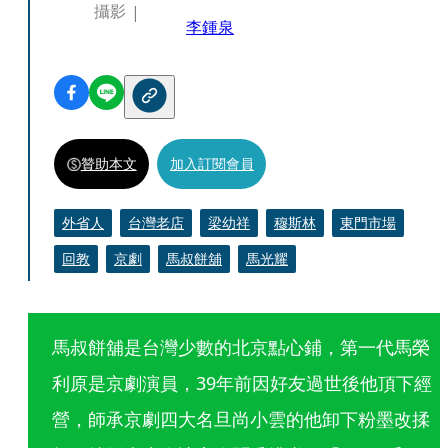
攝影
李鍾泉
贊助本文
加入訂閱會員
外省人
台灣老店
梁幼祥
穆斯林
東門市場
回教
京劇
馬叔餅舖
馬光耀
馬叔餅舖是台灣少數的北京點心鋪，第一代馬榮
利原是京劇演員，39年前因好友過世後他頂下經
營，師承京劇四大名旦尚小雲的他卸下粉墨改揉