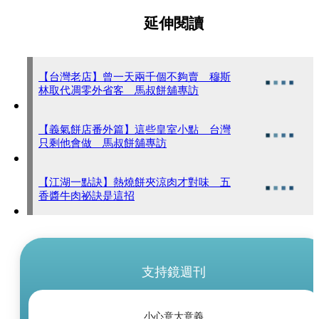
延伸閱讀
【台灣老店】曾一天兩千個不夠賣 穆斯
林取代凋零外省客 馬叔餅舖專訪
【義氣餅店番外篇】這些皇室小點 台灣
只剩他會做 馬叔餅舖專訪
【江湖一點訣】熱燒餅夾涼肉才對味 五
香醬牛肉祕訣是這招
支持鏡週刊
小心意大意義