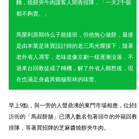
麵，燒餅夾牛肉讓客人聞香排隊，「一天2千個
都不夠賣。」
馬榮利原期待么子能接班，但他無心做餅，最後
是由本業是珠寶設計師的老三馬光耀接下，隨著
老外省人凋零，老味道像京劇一樣逐漸沒落，不
過來台回教徒成了轉機，解了外省人鄉愁後，現
在也滿足身處異鄉穆斯林的味蕾。
早上9點，與一旁的人聲鼎沸的東門市場相應，位於
沂街的「馬叔餅舖」已湧入數名包著頭巾的外籍回教
排隊，等著買招牌的芝麻醬燒餅夾牛肉。