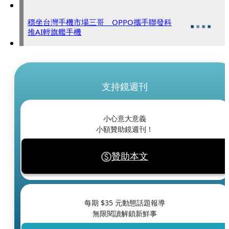
穩坐台灣手機市場三哥 OPPO攜手聯發科
推AI輕旗艦手機
支持鏡週刊
小心意大意義
小額贊助鏡週刊！
贊助本文
每期 $
35
元動態話題報導
無限閱讀解鎖新鮮事