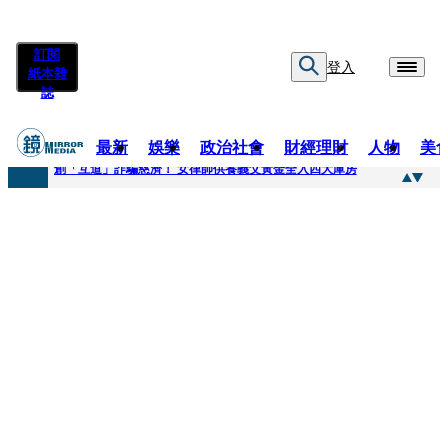
訂閱
登入
紙本雜
誌
最新
娛樂
政治社會
財經理財
人物
美
快訊
創「互道」詐騙慈濟！ 女律師供養義父黃金全入四大庫房
快訊
前時力黨魁表態「反對刪公視預算」 盼在野三思：改凍結處理受質疑項目
快訊
六強片齊聚桃影 小薰《祖先鬼》回桃影娘家 《長安的荔枝》桃影加映一票難求