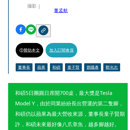
攝影
董孟航
贊助本文
加入訂閱會員
董事長
蘋果
和碩
童子賢
鄧國彥
鄭光志
和碩5日團圓日席開700桌，最大獎是Tesla 
Model Y，由於同業紛紛長出營運的第二隻腳，
和碩仍以蘋果為最大營收來源，董事長童子賢期
許，和碩未來最好像八爪章魚，越多腳越好。