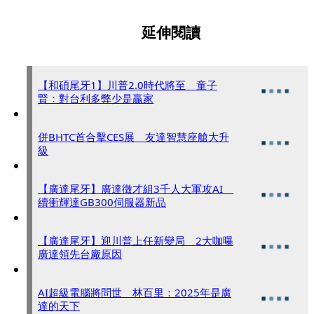
延伸閱讀
【和碩尾牙1】川普2.0時代將至 童子
賢：對台利多弊少是贏家
併BHTC首合擊CES展 友達智慧座艙大升
級
【廣達尾牙】廣達徵才組3千人大軍攻AI
續衝輝達GB300伺服器新品
【廣達尾牙】迎川普上任新變局 2大咖曝
廣達領先台廠原因
AI超級電腦將問世 林百里：2025年是廣
達的天下