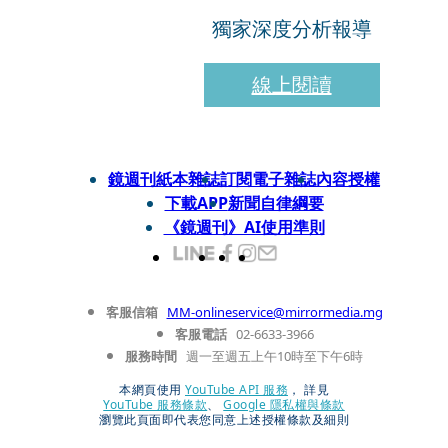
獨家深度分析報導
線上閱讀
鏡週刊紙本雜誌
訂閱電子雜誌
內容授權
下載APP
新聞自律綱要
《鏡週刊》AI使用準則
客服信箱
MM-onlineservice@mirrormedia.mg
客服電話
02-6633-3966
服務時間
週一至週五上午10時至下午6時
本網頁使用
YouTube API 服務
， 詳見
YouTube 服務條款
、
Google 隱私權與條款
瀏覽此頁面即代表您同意上述授權條款及細則