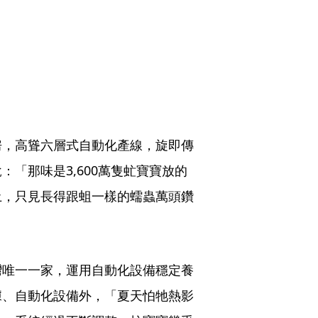
房，高聳六層式自動化產線，旋即傳
「那味是3,600萬隻虻寶寶放的
土，只見長得跟蛆一樣的蠕蟲萬頭鑽
灣唯一一家，運用自動化設備穩定養
據、自動化設備外，「夏天怕牠熱影