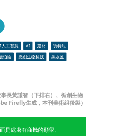
員
AI人工智慧
AI
建材
寶特瓶
錢柏綸
循創生物科技
黑水虻
董事長黃謙智（下排右）、循創生物
 Firefly生成，本刊美術組後製）
而是處處有商機的顯學。