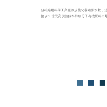
錢柏綸用科學工業產線規模化養殖黑水虻，
搶攻60億元高價值飼料和細分子有機肥料市