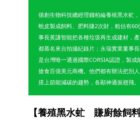
循創生物科技總經理錢柏綸養殖黑水虻，
蛻皮製成飼料、肥料賺2次財，粗估有6
事長黃謙智能把各種垃圾再生成建材，產
都慕名來台拍攝紀錄片；永瑞實業董事長
是台灣唯一通過國際CORSIA認證，製
搶食百億美元商機。他們都有辦法把別人
搭上節能減碳的趨勢，各顯神通振翅飛。
【養殖黑水虻　賺廚餘飼