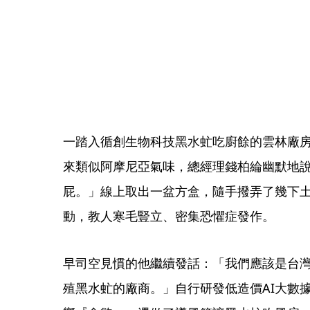
一踏入循創生物科技黑水虻吃廚餘的雲林廠
來類似阿摩尼亞氣味，總經理錢柏綸幽默地說：
屁。」線上取出一盆方盒，隨手撥弄了幾下
動，教人寒毛豎立、密集恐懼症發作。
早司空見慣的他繼續發話：「我們應該是台
殖黑水虻的廠商。」自行研發低造價AI大數