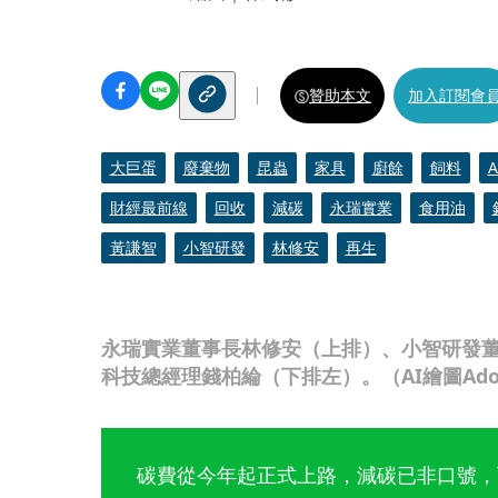
贊助本文
加入訂閱會
大巨蛋
廢棄物
昆蟲
家具
廚餘
飼料
財經最前線
回收
減碳
永瑞實業
食用油
黃謙智
小智研發
林修安
再生
永瑞實業董事長林修安（上排）、小智研發
科技總經理錢柏綸（下排左）。（AI繪圖Adobe
碳費從今年起正式上路，減碳已非口號，