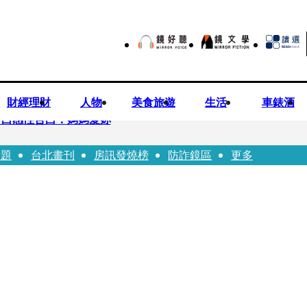
財經理財
人物
美食旅遊
生活
車錶酒
可白感性告白：媽媽愛妳
話題
台北畫刊
房訊發燒榜
防詐鏡區
更多
裸照？」 黃智賢3點回嗆獲網友讚爆
小24歲女友 揭七世情緣駁拐坑、暈船破財