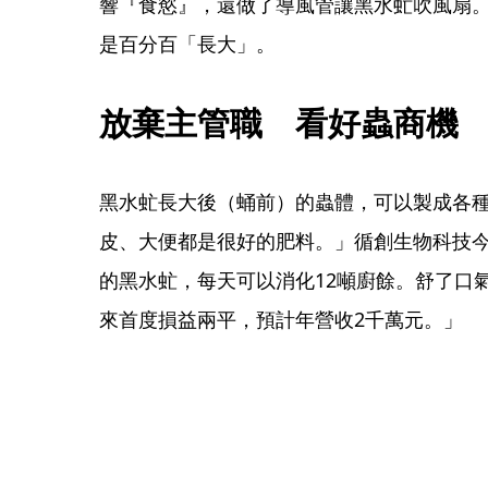
響『食慾』，還做了導風管讓黑水虻吹風扇
是百分百「長大」。
放棄主管職　看好蟲商機
黑水虻長大後（蛹前）的蟲體，可以製成各
皮、大便都是很好的肥料。」循創生物科技今
的黑水虻，每天可以消化12噸廚餘。舒了口
來首度損益兩平，預計年營收2千萬元。」