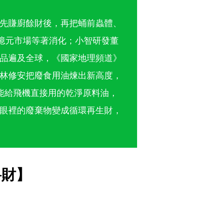
先賺廚餘財後，再把蛹前蟲體、
0億元市場等著消化；小智研發董
品遍及全球，《國家地理頻道》
林修安把廢食用油煉出新高度，
成能給飛機直接用的乾淨原料油，
眼裡的廢棄物變成循環再生財，
料財】