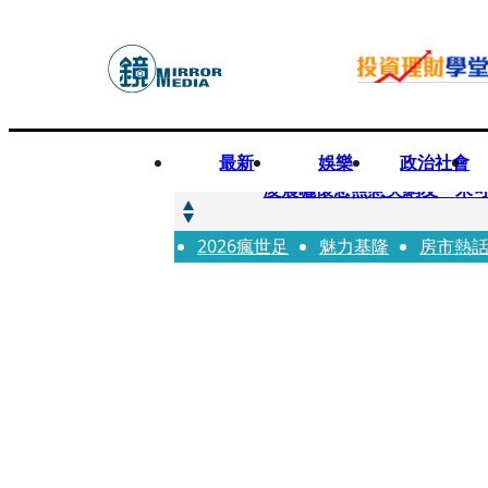
最新
娛樂
政治社會
快訊
凌晨曬懷念照惹哭網友 米
2026瘋世足
快訊
魅力基隆
房市熱
酸民質疑民進黨「是不是有她
快訊
姜厚任「老牛找到嫩草」再談