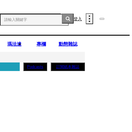
登入
瑪法達
專欄
動態雜誌
訂閱紙本雜誌
Podcasts