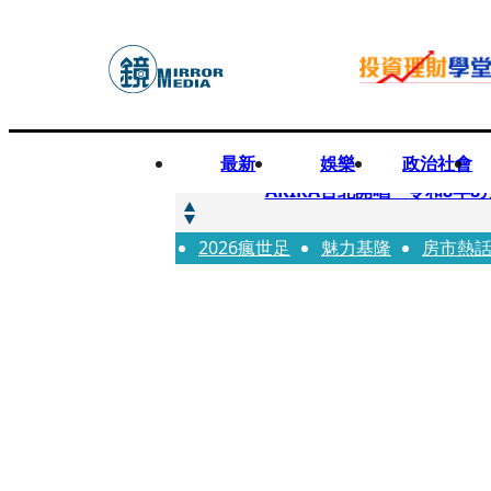
最新
娛樂
政治社會
快訊
AKIRA台北開唱「令和8年8
2026瘋世足
快訊
魅力基隆
房市熱
台灣新冠期間沒疫苗可打？ 
快訊
沉寂12年…鐵肺歌后遇人生