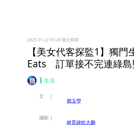
2025.01.22 05:28
臺北時間
【美女代客探監1】獨門生
Eats 訂單接不完連綠
生活
文
鄧玉瑩
攝影
林育緯
杭大鵬