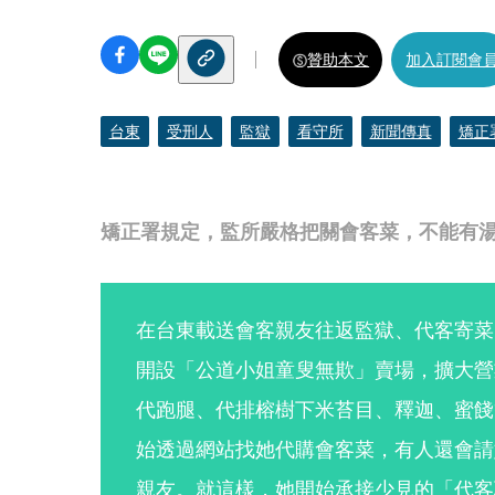
贊助本文
加入訂閱會
台東
受刑人
監獄
看守所
新聞傳真
矯正
矯正署規定，監所嚴格把關會客菜，不能有
在台東載送會客親友往返監獄、代客寄菜的
開設「公道小姐童叟無欺」賣場，擴大營
代跑腿、代排榕樹下米苔目、釋迦、蜜餞
始透過網站找她代購會客菜，有人還會請
親友。就這樣，她開始承接少見的「代客