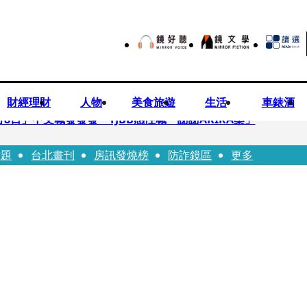
財經理財
人物
美食旅遊
生活
車錶酒
月8日」中文喊發發發 TJBB感性喊「謝謝AKIRA桑」
話題
台北畫刊
房訊發燒榜
防詐鏡區
更多
律師列3款嗆：陳時中唯一擋的叫科興
低谷 「遭親弟賞巴掌、父親出軌自己閨密」辛酸人生曝光