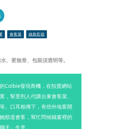
員
署
會客菜
綠島監獄
湯水、要無骨、包裝須透明等。
Colbie發現商機，在拍賣網站
業，幫受刑人代購台東會客菜、
等。口耳相傳下，有些外地客開
她順道會客，幫忙問候鐵窗裡的
聊天」生意。