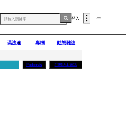
登入
瑪法達
專欄
動態雜誌
訂閱紙本雜誌
Podcasts