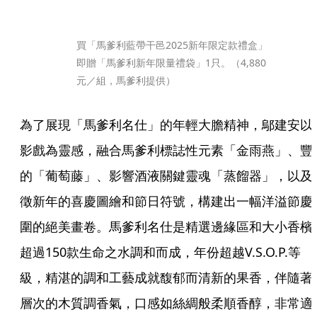
買「馬爹利藍帶干邑2025新年限定款禮盒」
即贈「馬爹利新年限量禮袋」1只。（4,880
元／組，馬爹利提供）
為了展現「馬爹利名仕」的年輕大膽精神，鄔建安以
影戲為靈感，融合馬爹利標誌性元素「金雨燕」、豐
的「葡萄藤」、影響酒液關鍵靈魂「蒸餾器」，以及
徵新年的喜慶圖繪和節日符號，構建出一幅洋溢節慶
圍的絕美畫卷。馬爹利名仕是精選邊緣區和大小香檳
超過150款生命之水調和而成，年份超越V.S.O.P.等
級，精湛的調和工藝成就馥郁而清新的果香，伴隨著
層次的木質調香氣，口感如絲綢般柔順香醇，非常適