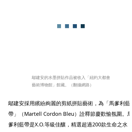
鄔建安的水墨拼貼作品被收入「紐約大都會
藝術博物館」館藏。（翻攝網路）
鄔建安採用繽紛絢麗的剪紙拼貼藝術，為「馬爹利藍
帶」（Martell Cordon Bleu）詮釋節慶歡愉氛圍。
爹利藍帶是X.O.等級佳釀，精選超過200款生命之水