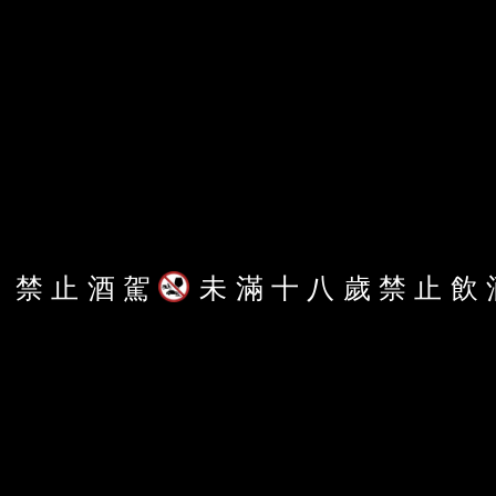
禁
止
酒
駕
未
滿
十
八
歲
禁
止
飲
更多內容，歡迎
鏡週刊紙本雜誌
、
鏡週刊動態雜誌
了解內容授權資訊
。
獨家深度分析報導