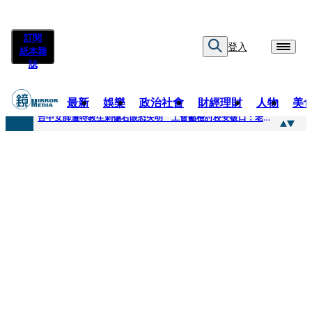
訂閱
登入
紙本雜
誌
最新
娛樂
政治社會
財經理財
人物
美
快訊
台中女師遭特教生刺傷右眼恐失明 工會籲檢討校安破口：老師不是肉身盾牌
快訊
新聞傳真／男同事追求不成跟騷偷拍 台中女師控校方霸凌成幫凶
快訊
財經時事／郭台銘首樁個人投資登創新板 永悅健康搶當亞洲AI健康第一股