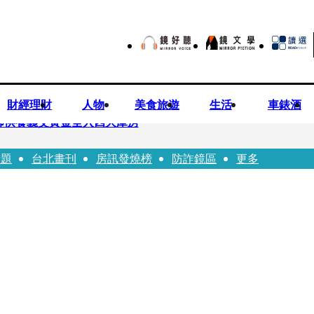
財經理財
人物
美食旅遊
生活
車錶酒
師供養義父黃金全入四大庫房
話題
台北畫刊
房訊發燒榜
防詐鏡區
更多
視預算」 盼在野三思：改凍結處理受質疑項目
先鬼》回桃影娘家 《長安的荔枝》桃影加映一票難求