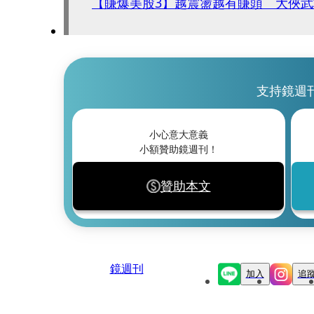
【賺爆美股3】越震盪越有賺頭 大俠武
支持鏡週
小心意大意義
小額贊助鏡週刊！
贊助本文
鏡週刊
加入
追