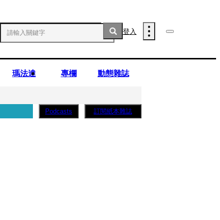
登入
瑪法達
專欄
動態雜誌
訂閱紙本雜誌
Podcasts