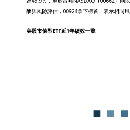
為43.9％，至於富邦NASDAQ（00662）
酬與風險評估，00924拿下榜首，表示相同
美股市值型ETF近1年績效一覽