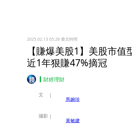
2025.02.13 05:28
臺北時間
【賺爆美股1】美股市值型
近1年狠賺47%摘冠
財經理財
文
馬婉珍
攝影
黃敏建