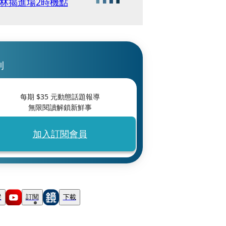
林揭進場2時機點
刊
每期 $
35
元動態話題報導
無限閱讀解鎖新鮮事
加入訂閱會員
蹤
訂閱
下載