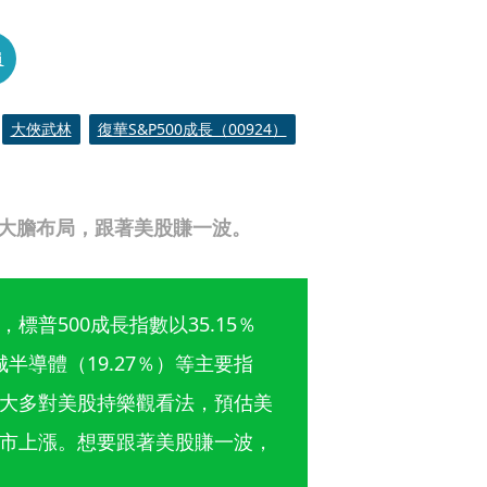
員
大俠武林
復華S&P500成長（00924）
時大膽布局，跟著美股賺一波。
普500成長指數以35.15％
半導體（19.27％）等主要指
大多對美股持樂觀看法，預估美
股市上漲。想要跟著美股賺一波，