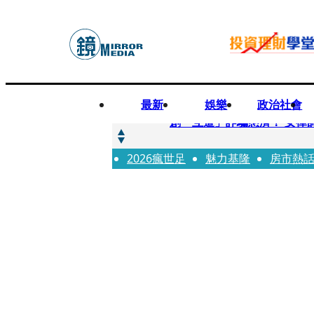
最新
娛樂
政治社會
快訊
創「互道」詐騙慈濟！ 女律
2026瘋世足
快訊
魅力基隆
房市熱
前時力黨魁表態「反對刪公
快訊
六強片齊聚桃影 小薰《祖