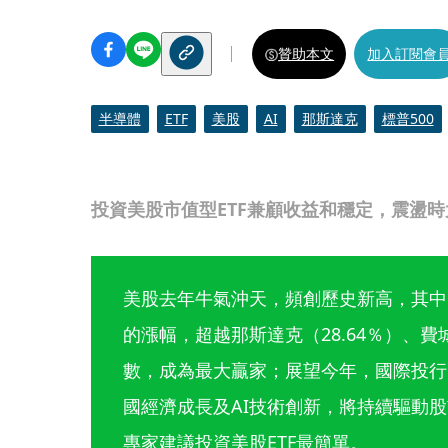
贊助本文
加入訂閱會
半導體
ETF
美股
AI
那斯達克
標普500
投資美股市值型ETF兼顧收益和穩定，震盪
美股去年牛氣沖天，頻創歷史新高，其中，標
的漲幅，超越那斯達克（28.64％）、費城
數，成為最大贏家；展望今年，國際投行
國經濟成長及AI技術創新，將持續驅動
專家建議投資美股ETF最簡單。