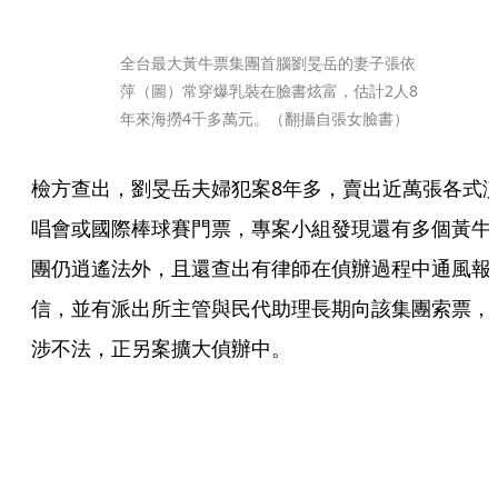
全台最大黃牛票集團首腦劉旻岳的妻子張依
萍（圖）常穿爆乳裝在臉書炫富，估計2人8
年來海撈4千多萬元。（翻攝自張女臉書）
檢方查出，劉旻岳夫婦犯案8年多，賣出近萬張各式
唱會或國際棒球賽門票，專案小組發現還有多個黃牛
團仍逍遙法外，且還查出有律師在偵辦過程中通風報
信，並有派出所主管與民代助理長期向該集團索票，
涉不法，正另案擴大偵辦中。