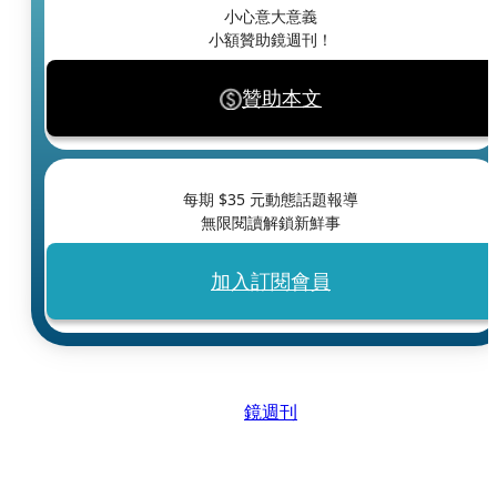
小心意大意義
小額贊助鏡週刊！
贊助本文
每期 $
35
元動態話題報導
無限閱讀解鎖新鮮事
加入訂閱會員
鏡週刊