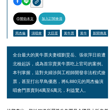
贊助本文
加入訂閱會員
周杰倫
演唱會
大巨蛋
黃牛票
黃牛
新聞傳真
全台最大的黃牛票夫妻檔劉旻岳、張依萍日前遭
北檢起訴，成為首宗賣黃牛票吃上官司的案例。
本刊掌握，這對夫婦涉與工程師開發非法程式搶
票，甚至打出早鳥優惠，將6,880元的周杰倫演
唱會門票賣到4萬至6萬元，利益驚人。