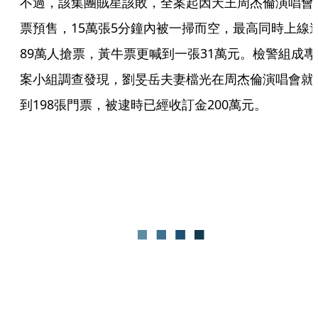
不過，該集團賊星該敗，全案起因天王周杰倫演唱會
票預售，15萬張5分鐘內被一掃而空，最高同時上線
89萬人搶票，黃牛票更喊到一張31萬元。檢警組成專
案小組調查發現，劉旻岳夫妻檔光在周杰倫演唱會就
到198張門票，被逮時已經收訂金200萬元。