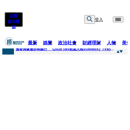
訂閱
登入
紙本雜
誌
最新
娛樂
政治社會
財經理財
人物
美
快訊
邊看偶像邊拚韓國行 《2026 SBS歌謠大戰SUMMER》TVBS直播祭追星福利
快訊
代誌大條火急跳船？ 宏碁派任李文詳接掌兆基屋管2天就喊撤出！
快訊
一句「請回去坐好」 特教生持斷掃把戳女代課老師眼睛大失血近失明