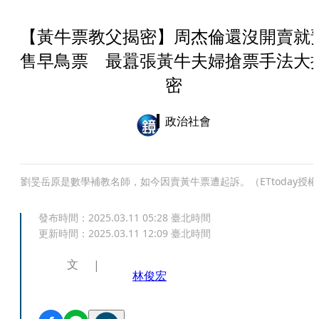
【黃牛票教父揭密】周杰倫還沒開賣就
售早鳥票 最囂張黃牛夫婦搶票手法大
密
政治社會
劉旻岳原是數學補教名師，如今因賣黃牛票遭起訴。（ETtoday授權
發布時間：
2025.03.11 05:28
臺北時間
更新時間：
2025.03.11 12:09
臺北時間
文
林俊宏