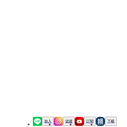
加入
追蹤
訂閱
下載