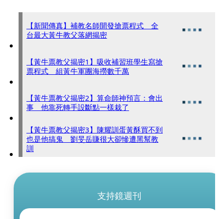
【新聞傳真】補教名師開發搶票程式 全
台最大黃牛教父落網揭密
【黃牛票教父揭密1】吸收補習班學生寫搶
票程式 組黃牛軍團海撈數千萬
【黃牛票教父揭密2】算命師神預言：會出
事 他靠死轉手設斷點一樣栽了
【黃牛票教父揭密3】陳耀訓蛋黃酥買不到
也是他搞鬼 劉旻岳賺很大卻慘遭黑幫教
訓
支持鏡週刊