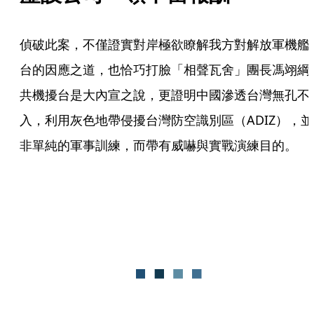
偵破此案，不僅證實對岸極欲瞭解我方對解放軍機艦
台的因應之道，也恰巧打臉「相聲瓦舍」團長馮翊綱
共機擾台是大內宣之說，更證明中國滲透台灣無孔不
入，利用灰色地帶侵擾台灣防空識別區（ADIZ），並
非單純的軍事訓練，而帶有威嚇與實戰演練目的。