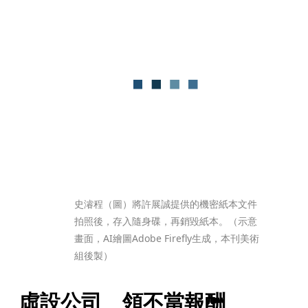
史濬程（圖）將許展誠提供的機密紙本文件
拍照後，存入隨身碟，再銷毀紙本。（示意
畫面，AI繪圖Adobe Firefly生成，本刊美術
組後製）
虛設公司　領不當報酬