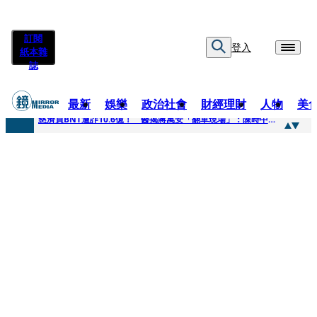
訂閱
登入
紙本雜
誌
最新
娛樂
政治社會
財經理財
人物
美
快訊
慈濟買BNT遭詐10.6億！ 醫揭蔣萬安「翻車現場」：陳時中當年是阻止被騙
快訊
慈濟挨詐十億／跟陳時中道歉？ 蔣萬安嗆：當時政府買夠疫苗民間就不用採購
快訊
員工建文陪睡機場爆紅！狂接20業配 Joeman幫算「買房頭期款」驚喊：換作我也想離職