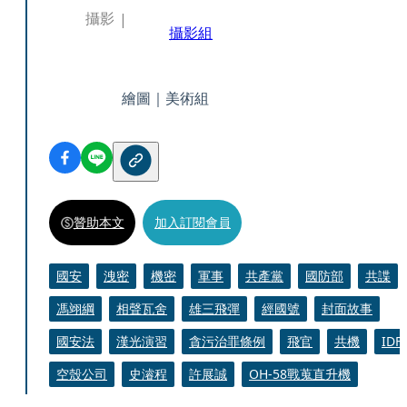
攝影
攝影組
繪圖｜美術組
贊助本文
加入訂閱會員
國安
洩密
機密
軍事
共產黨
國防部
共諜
馮翊綱
相聲瓦舍
雄三飛彈
經國號
封面故事
國安法
漢光演習
貪污治罪條例
飛官
共機
IDF
空殼公司
史濬程
許展誠
OH-58戰蒐直升機