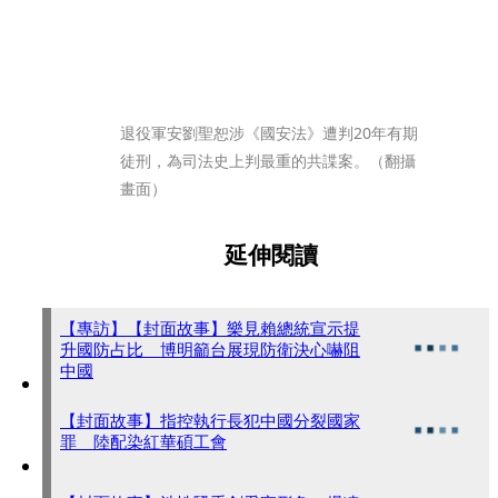
退役軍安劉聖恕涉《國安法》遭判20年有期
徒刑，為司法史上判最重的共諜案。（翻攝
畫面）
延伸閱讀
【專訪】【封面故事】樂見賴總統宣示提
升國防占比 博明籲台展現防衛決心嚇阻
中國
【封面故事】指控執行長犯中國分裂國家
罪 陸配染紅華碩工會