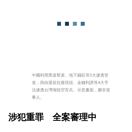
中國利用黑道幫派、地下錢莊等5大滲透管
道，與由退役拉攏現役、金錢利誘等4大手
法滲透台灣海陸空官兵。示意畫面，圖非當
事人。
涉犯重罪　全案審理中