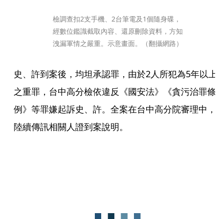
檢調查扣2支手機、2台筆電及1個隨身碟，
經數位鑑識截取內容、還原刪除資料，方知
洩漏軍情之嚴重。示意畫面。（翻攝網路）
史、許到案後，均坦承認罪，由於2人所犯為5年以上
之重罪，台中高分檢依違反《國安法》《貪污治罪條
例》等罪嫌起訴史、許。全案在台中高分院審理中，
陸續傳訊相關人證到案說明。