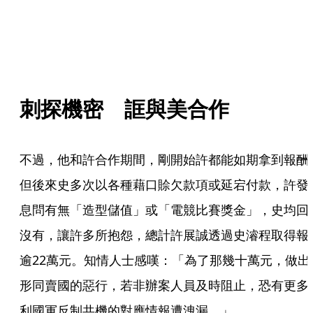
刺探機密　誆與美合作
不過，他和許合作期間，剛開始許都能如期拿到報酬
但後來史多次以各種藉口賒欠款項或延宕付款，許發
息問有無「造型儲值」或「電競比賽獎金」，史均回
沒有，讓許多所抱怨，總計許展誠透過史濬程取得報
逾22萬元。知情人士感嘆：「為了那幾十萬元，做出
形同賣國的惡行，若非辦案人員及時阻止，恐有更多
利國軍反制共機的對應情報遭洩漏。」