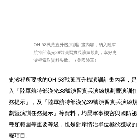
OH-58戰蒐直升機演訓計畫內容，納入陸軍
航特部漢光38號演習實兵演練規劃，幸好史
濬程索取資料失敗。（美國陸軍）
史濬程所要求的OH-58戰蒐直升機演訓計畫內容，是
入「陸軍航特部漢光38號演習實兵演練規劃暨演訓任
務提示」，及「陸軍航特部漢光39號演習實兵演練規
劃暨演訓任務提示」等資料，均屬軍事機密與國防祕
種類範圍等重要等級，也是對岸情治單位極欲獲取的
報項目。