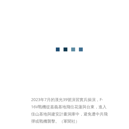
2023年7月的漢光39號演習實兵操演，F-
16V戰機從嘉義基地飛往花蓮與台東，進入
佳山基地與建安計畫洞庫中，避免遭中共飛
彈或戰機襲擊。（軍聞社）