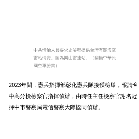
中共情治人員要求史濬程提供台灣有關海空
雷站情資。圖為樂山雷達站。（翻攝中華民
國空軍臉書）
2023年間，憲兵指揮部彰化憲兵隊接獲檢舉，報請台
中高分檢檢察官指揮偵辦，由時任主任檢察官謝名冠
揮中市警察局電信警察大隊協同偵辦。