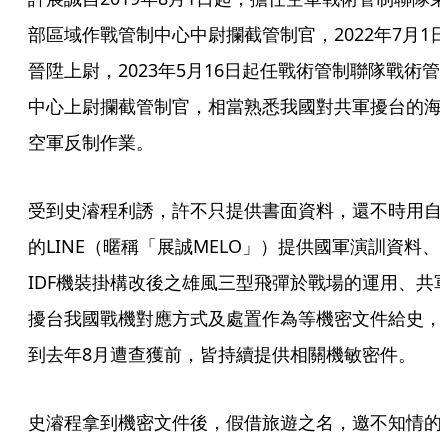
部區域作戰管制中心中尉攔截管制官，2022年7月1日
晉陞上尉，2023年5月16日起任戰術管制聯隊戰術管
中心上尉攔截管制官，相當熟悉我國對共軍擾台的海
空軍反制作業。
受到史濬程利誘，許不只提供書面資料，還不時用自
的LINE（暱稱「展誠MELO」）提供國軍演訓資料、
IDF機裝掛構改後之雄風三型飛彈於戰場的運用、共
擾台我國戰機對應方式及處置作為等機密文件給史，
到去年8月遭查獲前，皆持續提供相關機敏密件。
史濬程拿到機密文件後，假借旅遊之名，邀不知情的