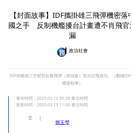
【封面故事】IDF攜掛雄三飛彈機密落
國之手 反制機艦擾台計畫遭不肖飛官
漏
政治社會
IDF掛載雄三空射型反艦飛彈（箭頭處）首次試飛成功。（翻攝IDF
國號粉專）
發布時間：
2025.03.12 05:28
臺北時間
更新時間：
2025.03.13 11:00
臺北時間
文
鄧玉瑩