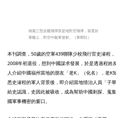
雄風三型反艦飛彈原是地對空飛彈，裝置於
軍艦上，對空中敵軍發射。（軍聞社）
本刊調查，50歲的空軍439聯隊少校飛行官史濬程，
2008年初退役，想到中國謀求發展，於是透過程姓友
人介紹中國福州當地的朋友「老K」（化名），老K知
悉史濬程的軍人背景後，即介紹當地情治人員「子華
給史認識，史因此被吸收，成為幫助中國刺探、蒐集
國軍事機密的窗口。