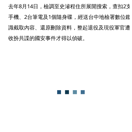
去年8月14日，檢調至史濬程住所展開搜索，查扣2支
手機、2台筆電及1個隨身碟，經送台中地檢署數位鑑
識截取內容、還原刪除資料，整起退役及現役軍官遭
收扮共諜的國安事件才得以偵破。