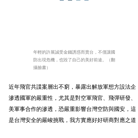
年輕的許展誠受金錢誘惑而賣台，不僅讓國
防出現危機，也毀了自己的美好前途。（翻
攝臉書）
近年飛官共諜案層出不窮，暴露出解放軍想方設法企
滲透國軍的嚴重性，尤其是對空軍飛官、飛彈研發、
美軍事合作的滲透，恐嚴重影響台灣空防與國安，這
是台灣安全的嚴峻挑戰，我方實應好好研商對應之道