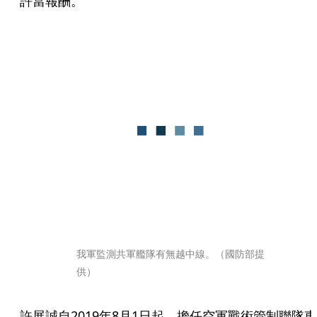
許當報酬。
我軍監測共軍艦隊有無越中線。（國防部提
供）
許展誠自2019年8月1日起，擔任空軍戰術管制聯隊東