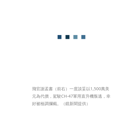
飛官謝孟書（前右）一度談妥以1,500萬美
元為代價，駕駛CH-47軍用直升機叛逃，幸
好被檢調攔截。（鏡新聞提供）