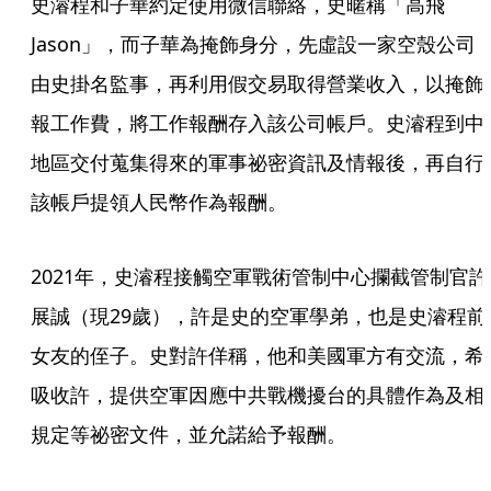
史濬程和子華約定使用微信聯絡，史暱稱「高飛
Jason」，而子華為掩飾身分，先虛設一家空殼公司
由史掛名監事，再利用假交易取得營業收入，以掩飾
報工作費，將工作報酬存入該公司帳戶。史濬程到中
地區交付蒐集得來的軍事祕密資訊及情報後，再自行
該帳戶提領人民幣作為報酬。
2021年，史濬程接觸空軍戰術管制中心攔截管制官許
展誠（現29歲），許是史的空軍學弟，也是史濬程前
女友的侄子。史對許佯稱，他和美國軍方有交流，希
吸收許，提供空軍因應中共戰機擾台的具體作為及相
規定等祕密文件，並允諾給予報酬。