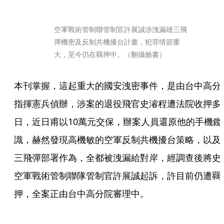
空軍戰術管制聯管制官許展誠涉洩漏雄三飛
彈機密及反制共機擾台計畫，犯罪情節重
大，至今仍在羈押中。（翻攝臉書）
本刊掌握，這起重大的國安洩密事件，是由台中高分
指揮憲兵偵辦，涉案的退役飛官史濬程遭法院收押多
日，近日甫以10萬元交保，辦案人員還原他的手機鑑
識，赫然發現高機敏的空軍反制共機擾台策略，以及
三飛彈部署作為，全都被洩漏給對岸，經調查後將史
空軍戰術管制聯隊管制官許展誠起訴，許目前仍遭羈
押，全案正由台中高分院審理中。