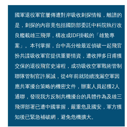
國軍退役軍官屢傳遭對岸吸收刺探情報，離譜的
是，刺探的內容竟包括國防部委託中科院執行改
良艦載雄三飛彈，構改成IDF掛載的「雄鷙專
案」。本刊掌握，台中高分檢最近偵破一起飛官
扮共諜吸收軍官提供重要情資，遭收押多日甫獲
交保的退役飛官史濬程，成功吸收空軍戰術管制
聯隊管制官許展誠，從4年前就陸續洩漏空軍因
應共軍擾台策略的機密文件，辦案人員起獲2人
通聯，發現我方反制共機擾台的具體作為及雄三
飛彈部署已遭中國掌握，嚴重危及國安，軍方獲
知後已緊急補破網，避免危機擴大。