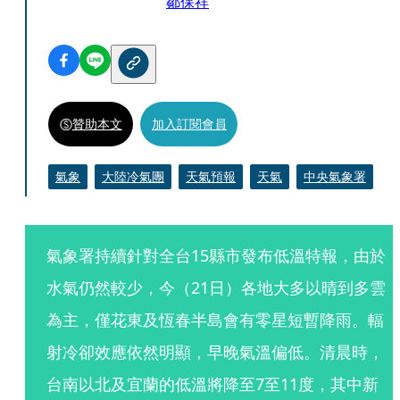
鄒保祥
贊助本文
加入訂閱會員
氣象
大陸冷氣團
天氣預報
天氣
中央氣象署
氣象署持續針對全台15縣市發布低溫特報，由於
水氣仍然較少，今（21日）各地大多以晴到多雲
為主，僅花東及恆春半島會有零星短暫降雨。輻
射冷卻效應依然明顯，早晚氣溫偏低。清晨時，
台南以北及宜蘭的低溫將降至7至11度，其中新