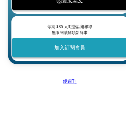
贊助本文
每期 $
35
元動態話題報導
無限閱讀解鎖新鮮事
加入訂閱會員
鏡週刊