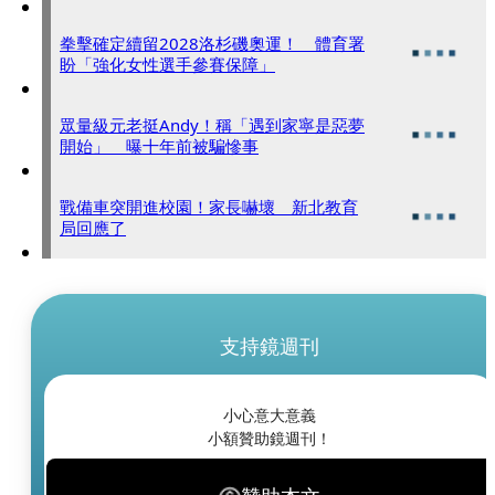
拳擊確定續留2028洛杉磯奧運！ 體育署
盼「強化女性選手參賽保障」
眾量級元老挺Andy！稱「遇到家寧是惡夢
開始」 曝十年前被騙慘事
戰備車突開進校園！家長嚇壞 新北教育
局回應了
支持鏡週刊
小心意大意義
小額贊助鏡週刊！