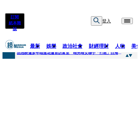
訂閱
登入
紙本雜
誌
最新
娛樂
政治社會
財經理財
人物
美
快訊
品冠睽違多年唱進花蓮首訪富里 晴男晴女聯手「打敗」白海豚颱風
快訊
【台中戰局特輯】何欣純支持度暴增 藍營民調老劇本急救援
快訊
natori再訪台北人氣爆棚 〈Overdose〉一響全場尖叫「I Love You Taipei」