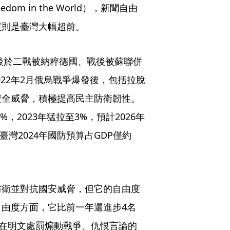
dom in the World），新聞自由
則是臺灣大幅超前。 
先後於二戰被納粹德國、戰後被蘇聯併
022年2月俄烏戰爭爆發後，包括拉脫
安全威脅，積極提高民主防衛韌性。
，2023年猛拉至3%，預計2026年
灣2024年國防預算占GDP僅約
防衛並對抗國安威脅，但它的自由度
由度方面，它比前一年還進步4名
是在明文處罰煽動戰爭、仇恨言論的