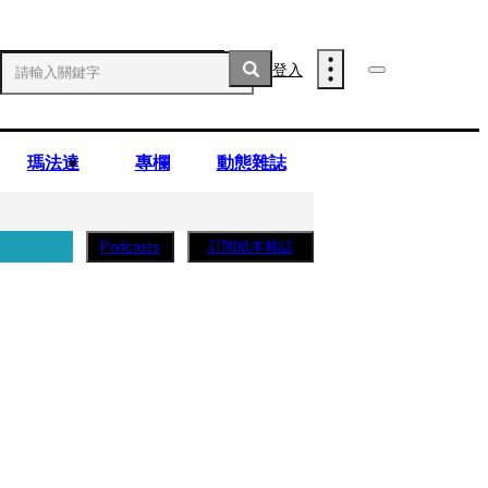
登入
瑪法達
專欄
動態雜誌
訂閱紙本雜誌
Podcasts