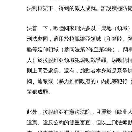
法制框架下，得到的傲人成就。誰說積極防
法普一下，歐陸國家刑法多以「屬地（領域
刑法亦同，適用於拉脫維亞領域（和領陸、
艦等延伸領域（參同法第2條至第4條）。簡
人）於拉脫維亞領域犯煽動戰爭罪、煽動仇
則上同受處罰。還有，煽動者本身就是系爭
國、通敵或（暴力推翻政府的）內亂等犯行
單獨成罪。
此外，拉脫維亞有憲法法院，且屬於《歐洲
違憲、違反公約的雙重審查，但以上刑法煽