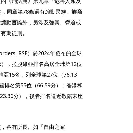
亞的《刑法典》第九章「危害人類及
定，同章第78條還有煽動民族、族裔
除煽動言論外，另涉及強暴、脅迫或
年有期徒刑。
orders, RSF）於2024年發布的全球
Index），拉脫維亞排名高居全球第12位
亞15名，列全球第27位（76.13
排名第55位（66.59分）；香港和
（23.36分），後者排名逼近敬陪末座
較，各有所長。如「自由之家