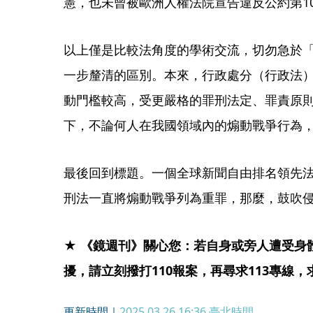
憲，也未曾被歐洲人權法院宣告違反公約第1
以上僅是比較法角度的學術交流，切勿急於
一步釐清的區別。本來，行政處分（行政法
動門檻較高，受更嚴格的罪刑法定、罪責原
下，不論何人在我國領域內的煽動戰爭行為
最後回到標題。一個全球新聞自由排名領先
刑法一直將煽動戰爭列為重罪，那麼，鼓吹
★ 《鏡週刊》關心您：若自身或旁人遭受身
擾，請立刻撥打110報案，再尋求113專線
更新時間｜
2025.03.26 16:36
臺北時間