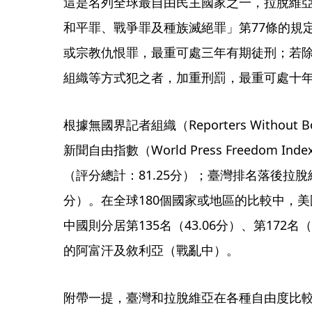
這是名列全球最自由民主國家之一，拉脫維
和平罪、戰爭罪及種族滅絕罪」第77條的規
或宗教仇恨罪，最重可處三年有期徒刑；若
組織等方式犯之者，加重刑罰，最重可處十
根據無國界記者組織（Reporters Without B
新聞自由指數（World Press Freedom 
（評分總計：81.25分）；臺灣排名落後拉脫維
分）。在全球180個國家或地區的比較中，美國
中國則分居第135名（43.06分）、第172名
的阿富汗及敘利亞（戰亂中）。
附帶一提，臺灣和拉脫維亞在各種自由度比