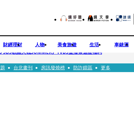
財經理財
人物
美食旅遊
生活
車錶酒
 SBS歌謠大戰SUMMER》TVBS直播祭追星福利
話題
台北畫刊
房訊發燒榜
防詐鏡區
更多
任李文詳接掌兆基屋管2天就喊撤出！
持斷掃把戳女代課老師眼睛大失血近失明