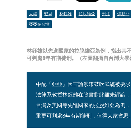
人權
戰爭
林鈺雄
拉脫維亞
刑法
煽動罪
亞亞在台灣
林鈺雄以先進國家的拉脫維亞為例，指出其
可判處8年有期徒刑。（左圖翻攝自台灣大學
中配「亞亞」因言論涉嫌鼓吹武統被要求
法律系教授林鈺雄在臉書對此雖未評論，
台灣及美國等先進國家的拉脫維亞為例，
重更可判處8年有期徒刑，值得大家省思。