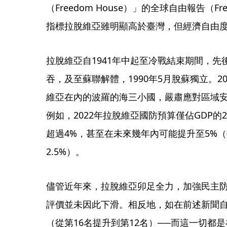
（Freedom House）」的全球自由報告（Free
指標拉脫維亞雖明顯高於臺灣，但經濟自由度
拉脫維亞自1941年中起至冷戰結束期間，
吞，及至蘇聯解體，1990年5月脫蘇獨立。2
維亞在內的波羅的海三小國，嚴肅應對區域
例如，2022年拉脫維亞國防預算僅佔GDP的2%
超過4%，甚至在未來幾年內可能提升至5%（臺
2.5%）。
儘管近年來，拉脫維亞卯足全力，加強民主
評價並未因此下滑。相反地，如在前述新聞自
（從第16名提升到第12名）──而這一切都