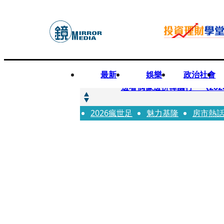
最新
娛樂
政治社會
快訊
邊看偶像邊拚韓國行 《2026
2026瘋世足
快訊
魅力基隆
房市熱
代誌大條火急跳船？ 宏碁派
快訊
一句「請回去坐好」 特教生