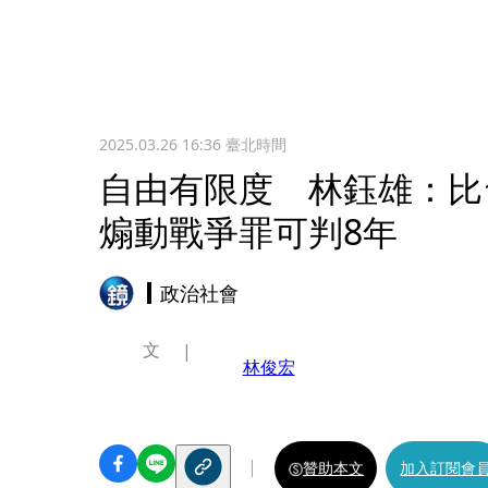
2025.03.26 16:36
臺北時間
自由有限度 林鈺雄：比
煽動戰爭罪可判8年
政治社會
文
林俊宏
贊助本文
加入訂閱會