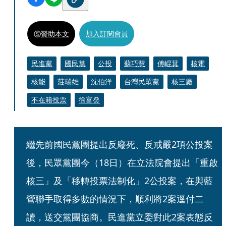
贊助本文
加入訂閱會員
民進黨
國民黨
公投
蘇巧慧
傅崐萁
核電
核能
莊瑞雄
沈伯洋
台灣民眾黨
核三廠
不在籍投票
徐富癸
繼先前國民黨團提出反廢死、反戒嚴2項公投案
後，民眾黨團今（18日）在立法院會提出「重啟
核三」及「移轉投票法制化」2公投案，在與藍
營聯手取得多數的情況下，順利將2案逕付二
讀，送交黨團協商。民進黨立委對此2案表態反