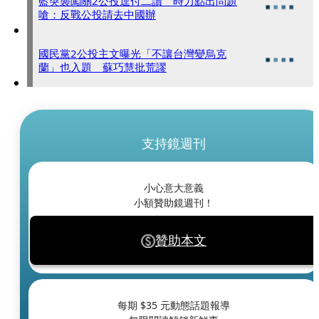
藍突襲闖關2公投逕付二讀 時力點出問題
嗆：反戰公投請去中國辦
國民黨2公投主文曝光「不讓台灣變烏克
蘭」也入題 蘇巧慧批荒謬
支持鏡週刊
小心意大意義
小額贊助鏡週刊！
贊助本文
每期 $
35
元動態話題報導