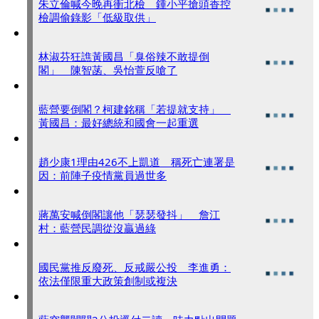
朱立倫喊今晚再衝北檢 鍾小平搶頭香控
檢調偷錄影「低級取供」
林淑芬狂譙黃國昌「臭俗辣不敢提倒
閣」 陳智菡、吳怡萱反嗆了
藍營要倒閣？柯建銘稱「若提就支持」
黃國昌：最好總統和國會一起重選
趙少康1理由426不上凱道 稱死亡連署是
因：前陣子疫情黨員過世多
蔣萬安喊倒閣讓他「瑟瑟發抖」 詹江
村：藍營民調從沒贏過綠
國民黨推反廢死、反戒嚴公投 李進勇：
依法僅限重大政策創制或複決