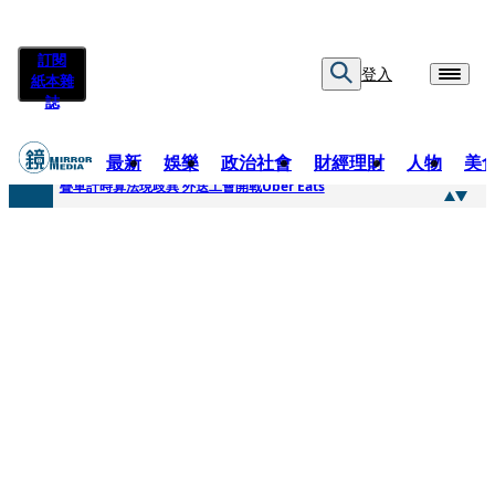
訂閱
登入
紙本雜
誌
最新
娛樂
政治社會
財經理財
人物
美
快訊
疊單計時算法現歧異 外送工會開戰Uber Eats
快訊
靚時尚／大丈夫當如是 Multifaceted Manhood
快訊
前時力黨魁表態「反對刪公視預算」 盼在野三思：改凍結處理受質疑項目