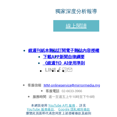
獨家深度分析報導
線上閱讀
鏡週刊紙本雜誌
訂閱電子雜誌
內容授權
下載APP
新聞自律綱要
《鏡週刊》AI使用準則
客服信箱
MM-onlineservice@mirrormedia.mg
客服電話
02-6633-3966
服務時間
週一至週五上午10時至下午6時
本網頁使用
YouTube API 服務
， 詳見
YouTube 服務條款
、
Google 隱私權與條款
瀏覽此頁面即代表您同意上述授權條款及細則