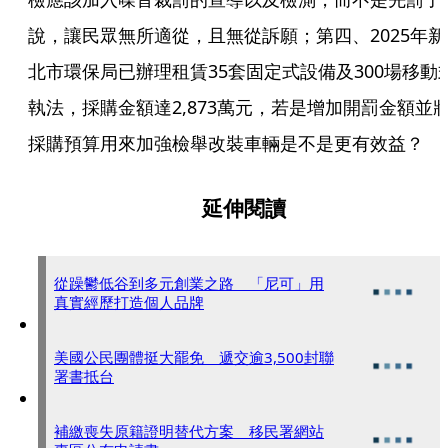
說，讓民眾無所適從，且無從訴願；第四、2025年新
北市環保局已辦理租賃35套固定式設備及300場移動
執法，採購金額達2,873萬元，若是增加開罰金額並
採購預算用來加強檢舉改裝車輛是不是更有效益？ 
延伸閱讀
從躁鬱低谷到多元創業之路 「尼可」用
真實經歷打造個人品牌
美國公民團體挺大罷免 遞交逾3,500封聯
署書抵台
補繳喪失原籍證明替代方案 移民署網站