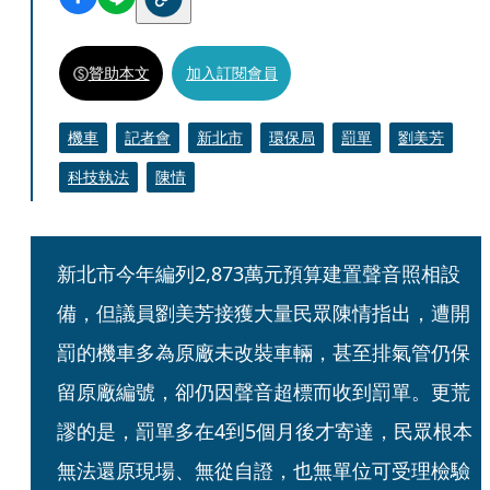
贊助本文
加入訂閱會員
機車
記者會
新北市
環保局
罰單
劉美芳
科技執法
陳情
新北市今年編列2,873萬元預算建置聲音照相設
備，但議員劉美芳接獲大量民眾陳情指出，遭開
罰的機車多為原廠未改裝車輛，甚至排氣管仍保
留原廠編號，卻仍因聲音超標而收到罰單。更荒
謬的是，罰單多在4到5個月後才寄達，民眾根本
無法還原現場、無從自證，也無單位可受理檢驗