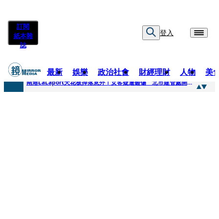
訂閱
登入
紙本雜
誌
最新
娛樂
政治社會
財經理財
人物
美
快訊
南港LaLaport天花板掉落意外！女客疑遭砸傷 北市建管處開罰30萬
快訊
川普又出招！多晶矽產品課15%關稅12月生效 經濟部回應了
快訊
美伊衝突要注意！ 台塑四寶7月營收齊揚股價抗跌