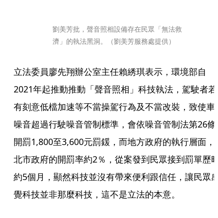
劉美芳批，聲音照相設備存在民眾「無法救
濟」的執法黑洞。（劉美芳服務處提供）
立法委員廖先翔辦公室主任賴綉琪表示，環境部自
2021年起推動推動「聲音照相」科技執法，駕駛者若
有刻意低檔加速等不當操駕行為及不當改裝，致使車
噪音超過行駛噪音管制標準，會依噪音管制法第26條
開罰1,800至3,600元罰鍰，而地方政府的執行層面，
北市政府的開罰率約2％，從案發到民眾接到罰單歷
約5個月，顯然科技並沒有帶來便利跟信任，讓民眾
覺科技並非那麼科技，這不是立法的本意。