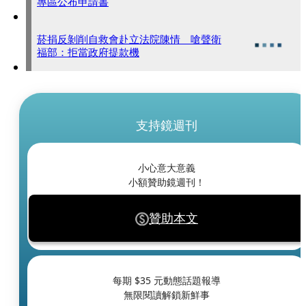
專區公布申請書
菸捐反剝削自救會赴立法院陳情 嗆聲衛
福部：拒當政府提款機
支持鏡週刊
小心意大意義
小額贊助鏡週刊！
贊助本文
每期 $
35
元動態話題報導
無限閱讀解鎖新鮮事