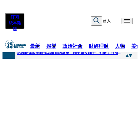
訂閱
登入
紙本雜
誌
最新
娛樂
政治社會
財經理財
人物
美
快訊
品冠睽違多年唱進花蓮首訪富里 晴男晴女聯手「打敗」白海豚颱風
快訊
【台中戰局特輯】何欣純支持度暴增 藍營民調老劇本急救援
快訊
natori再訪台北人氣爆棚 〈Overdose〉一響全場尖叫「I Love You Taipei」