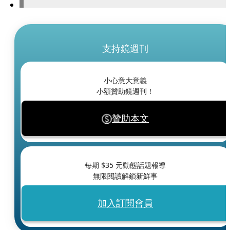
支持鏡週刊
小心意大意義
小額贊助鏡週刊！
贊助本文
每期 $
35
元動態話題報導
無限閱讀解鎖新鮮事
加入訂閱會員