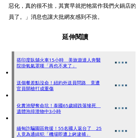
惡化，真的很不捨，其實早就把牠當作我們火鍋店的
員了。」消息也讓大批網友感到不捨。
延伸閱讀
搭印度臥舖火車15小時 美旅遊達人奔醫
院掛氧氣罩嘆「再也不來了」
送個餐差點沒命！紐約外送員問路 竟遭
官員開槍打成重傷
化糞池變奪命坑！泰國65歲婦跌落慘死
遺體泡排泄物中3小時
緬甸詐騙園區救援！55名國人返台了 25
人竟為通緝犯「機場即遭上銬逮捕」