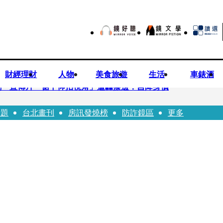
財經理財
人物
美食旅遊
生活
車錶酒
劇 宣傳片「裙下仰拍視角」遭轟擦邊：自降身價
話題
台北畫刊
房訊發燒榜
防詐鏡區
更多
平看好微電網推一站式方案
現象級神劇難續宇宙