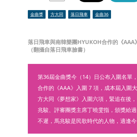
金曲獎
方大同
落日飛車
金曲36
落日飛車與南韓樂團HYUKOH合作的《AAA
（翻攝自落日飛車臉書）
第36屆金曲獎今（14）日公布入圍名單，
合作的《AAA》入圍 7 項，成本屆入
方大同《夢想家》入圍六項，緊追在後，
兆駿、評審團獎主席丁曉雯指，頒獎給過
不遲，馬兆駿是民歌時代的人物，適逢今