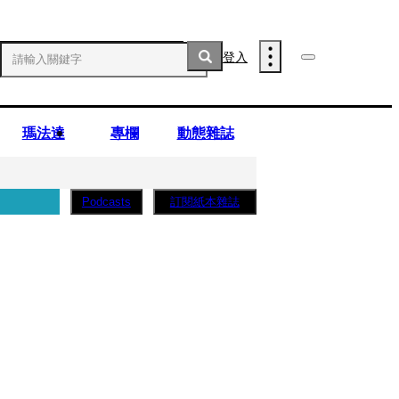
登入
瑪法達
專欄
動態雜誌
訂閱紙本雜誌
Podcasts