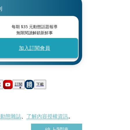
刊
每期 $
35
元動態話題報導
無限閱讀解鎖新鮮事
加入訂閱會員
蹤
訂閱
下載
刊動態雜誌
、
了解內容授權資訊
。
線上閱讀