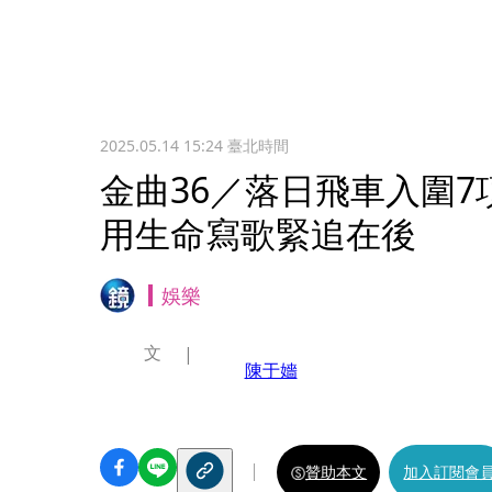
2025.05.14 15:24
臺北時間
金曲36／落日飛車入圍
用生命寫歌緊追在後
娛樂
文
陳于嬙
贊助本文
加入訂閱會