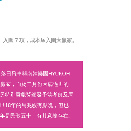
》入圍 7 項，成本屆入圍大贏家。
落日飛車與南韓樂團HYUKOH
圍大贏家，而於二月份因病過世的
另特別貢獻獎頒發予翁孝良及馬
世18年的馬兆駿有點晚，但也
年是民歌五十，有其意義存在。