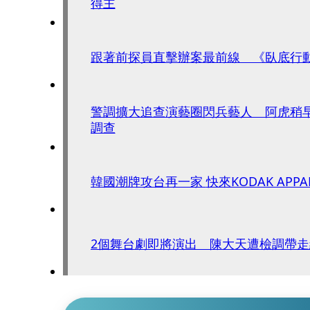
得主
跟著前探員直擊辦案最前線 《臥底行
警調擴大追查演藝圈閃兵藝人 阿虎稍
調查
韓國潮牌攻台再一家 快來KODA
2個舞台劇即將演出 陳大天遭檢調帶