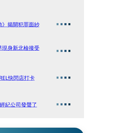
動》揭開犯罪面紗
早現身新北檢接受
K APPAREL快閃店打卡
走經紀公司發聲了