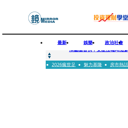
最新
娛樂
政治社會
快訊
演藝圈首例！女星授權AI短
2026瘋世足
快訊
魅力基隆
房市熱
全球提升電氣化 台達電鄭
快訊
《魷魚遊戲》美版傳喊卡 