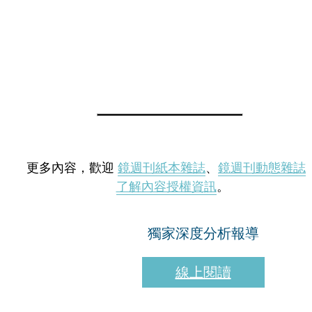
更多內容，歡迎
鏡週刊紙本雜誌
、
鏡週刊動態雜誌
了解內容授權資訊
。
獨家深度分析報導
線上閱讀