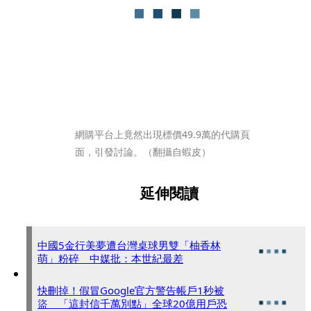
網購平台上竟然出現標價49.9萬的代購頁
面，引發討論。（翻攝自蝦皮）
延伸閱讀
中國5金行美夢遭台灣桌球男雙「柚香林
萌」粉碎 中媒批：本世紀最差
快刪掉！假冒Google官方警告帳戶1秒被
盜 「這封信千萬別點」全球20億用戶恐