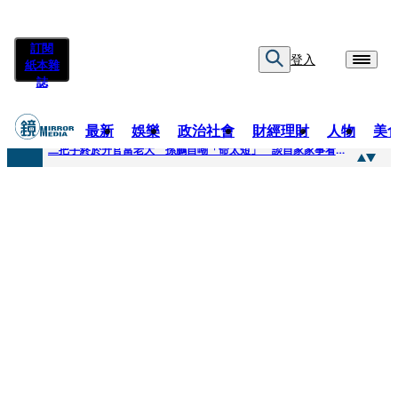
訂閱
登入
紙本雜
誌
最新
娛樂
政治社會
財經理財
人物
美
快訊
二把手終於升官當老大 孫鵬自嘲「命太短」 談自家家事看超開：誰家鍋底沒灰塵
快訊
蔡英文做2件事「嚇壞一堆人」 黃暐瀚分析台東戰況：變成五五波
快訊
未禮讓行人罰6000元沒繳 租車公司竟爆欠235萬公法債務！負責人急出面