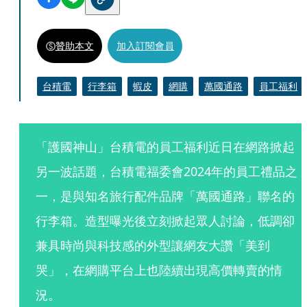
贊助本文
加入訂閱會員
台積電
行李箱
蝦皮
網購
萬國通路
員工福利
「護國神山」台積電的員工福利近日在網路掀起
另一波話題，台積電福委會2024年的員工禮品之
一，是與知名旅行配件品牌「萬國通路」聯名的
行李箱。造型曝光後立刻掀起眾人討論，低調卻
兼具時尚與科技感的外型讓網友大讚「美到
哭」，在網購平台上也陸續出現高價轉賣的情
況。