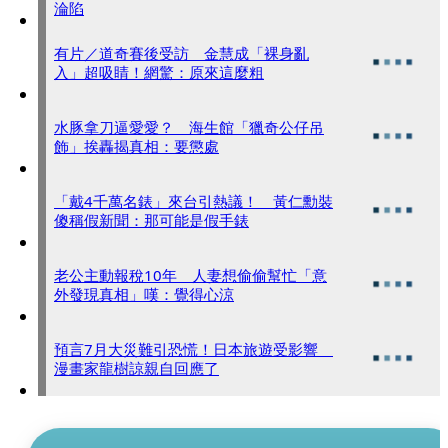
淪陷
有片／道奇賽後受訪 金慧成「裸身亂
入」超吸睛！網驚：原來這麼粗
水豚拿刀逼愛愛？ 海生館「獵奇公仔吊
飾」挨轟揭真相：要懲處
「戴4千萬名錶」來台引熱議！ 黃仁勳裝
傻稱假新聞：那可能是假手錶
老公主動報稅10年 人妻想偷偷幫忙「意
外發現真相」嘆：覺得心涼
預言7月大災難引恐慌！日本旅遊受影響
漫畫家龍樹諒親自回應了