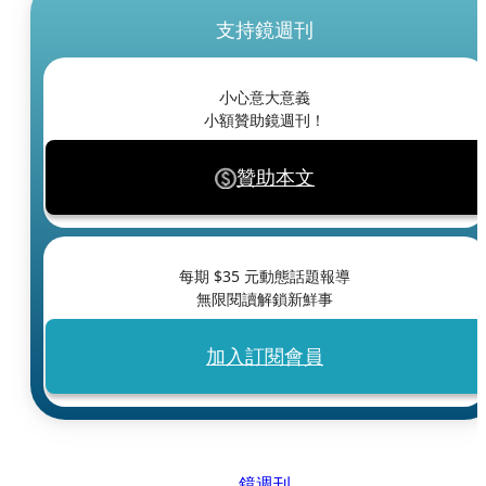
支持鏡週刊
小心意大意義
小額贊助鏡週刊！
贊助本文
每期 $
35
元動態話題報導
無限閱讀解鎖新鮮事
加入訂閱會員
鏡週刊