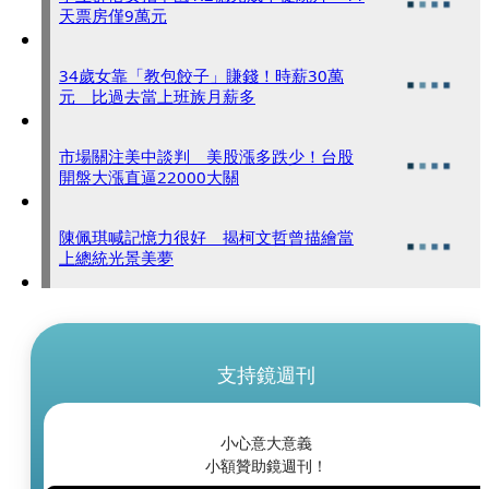
天票房僅9萬元
34歲女靠「教包餃子」賺錢！時薪30萬
元 比過去當上班族月薪多
市場關注美中談判 美股漲多跌少！台股
開盤大漲直逼22000大關
陳佩琪喊記憶力很好 揭柯文哲曾描繪當
上總統光景美夢
支持鏡週刊
小心意大意義
小額贊助鏡週刊！