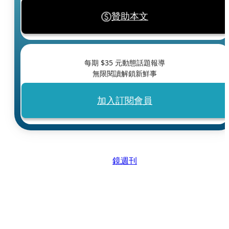
贊助本文
每期 $
35
元動態話題報導
無限閱讀解鎖新鮮事
加入訂閱會員
鏡週刊