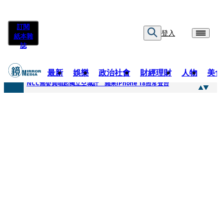
訂閱
登入
紙本雜
誌
最新
娛樂
政治社會
財經理財
人物
美
快訊
NCC無委員唱起獨立空城計 蘋果iPhone 18照常登台
快訊
六強片齊聚桃影 小薰《祖先鬼》回桃影娘家 《長安的荔枝》桃影加映一票難求
快訊
8年磨一劍 陳法拉自編自導《Bloodline》進軍多倫多 柯林法洛姊弟相挺