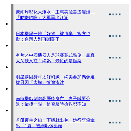
豪雨炸彰化大淹水！王惠美臉書遭灌爆
「咕嚕咕嚕」大軍重出江湖
日本機場一堆「好物」被遺棄 官方也
勸：台灣人別再闖關了
有片／中國機器人足球賽花式跌倒 靠真
人又扶又扛！網虧：最忙的是擔架
明星夢因身材太好幻滅 網美參加偶像選
拔只因「太胸」慘遭淘汰
南航機師刺傷高層後身亡 妻子喊要公
道：最後一眼、是否及時搶救都不知
首爾慶生之旅一下機就出包 她行李箱拿
出「1袋」被網虧像藥頭