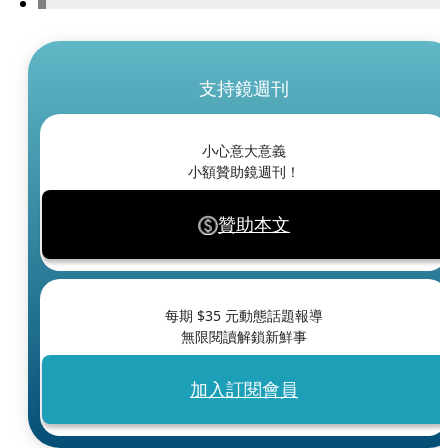
支持鏡週刊
小心意大意義
小額贊助鏡週刊！
贊助本文
每期 $
35
元動態話題報導
無限閱讀解鎖新鮮事
加入訂閱會員