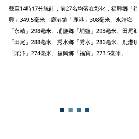
截至14時17分統計，前27名均落在彰化，福興鄉「福
興」349.5毫米、鹿港鎮「鹿港」308毫米、永靖鄉
「永靖」298毫米、埔鹽鄉「埔鹽」293毫米、田尾鄉
「田尾」288毫米、秀水鄉「秀水」286毫米、鹿港鎮
「頭汴」274毫米、福興鄉「福寶」273.5毫米。