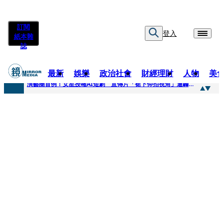
訂閱
登入
紙本雜
誌
最新
娛樂
政治社會
財經理財
人物
美
快訊
演藝圈首例！女星授權AI短劇 宣傳片「裙下仰拍視角」遭轟擦邊：自降身價
快訊
全球提升電氣化 台達電鄭平看好微電網推一站式方案
快訊
《魷魚遊戲》美版傳喊卡 現象級神劇難續宇宙