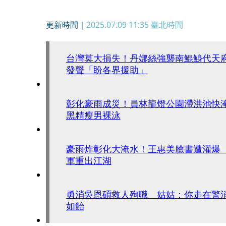
更新時間｜
2025.07.09 11:35
臺北時間
台灣莫大損失！丹娜絲強襲南鯤鯓代天
發聲「盼各界援助」
彰化豪雨成災！員林龍燈公園滯洪池快
黑精瘦男裸泳
豪雨炸彰化大淹水！王惠美臉書遭灌爆
軍重出江湖
勇消吳恩碩救人殉職 姑姑：你走在警
如飴