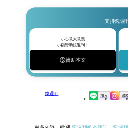
支持鏡週
小心意大意義
小額贊助鏡週刊！
贊助本文
鏡週刊
加入
追
更多內容，歡迎
鏡週刊紙本雜誌
、
鏡週