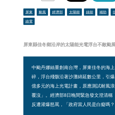
屏東
颱風
經濟部
太陽能
綠能
補助
綠電
屏東縣佳冬鄉沿岸的太陽能光電浮台不敵颱
中颱丹娜絲重創南台灣，屏東佳冬的海上
碎，浮台殘骸沿著沙灘綿延數公里，引爆
億多元的海上光電計畫，原應測試耐風浪
覆沒」。經濟部8日晚間緊急發文澄清稱
反遭灌爆怒罵，「政府當人民是白癡嗎？