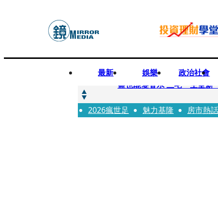
最新
娛樂
政治社會
快訊
鹽也能變香水 三宅一生全新
2026瘋世足
快訊
魅力基隆
房市熱
不堪妻子碎念情緒失控 桃
快訊
蔡依珊撕掉「完美」標籤！