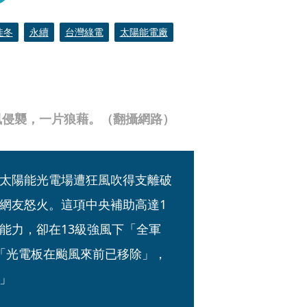
佳冬
永續
台灣綠電
太陽能電廠
風侵襲，一片狼藉。（翻攝網路）
太陽能光電場遭狂風吹得支離破
網友怒火。這項中央補助高達1
能力，卻在13級強風下「全軍
「光電板在颱風來前已移除」，
」