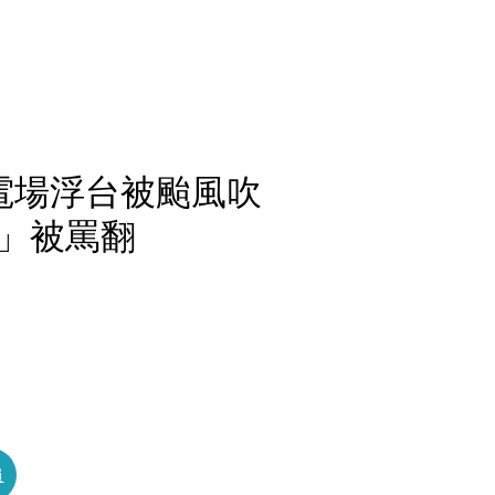
電場浮台被颱風吹
」被罵翻
員