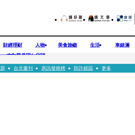
財經理財
人物
美食旅遊
生活
車錶酒
「一生之鹽香精」亮相
話題
台北畫刊
房訊發燒榜
防詐鏡區
更多
園八旬翁毆妻致死檢聲押
 認了「我也會崩潰」：傷口終究會癒合