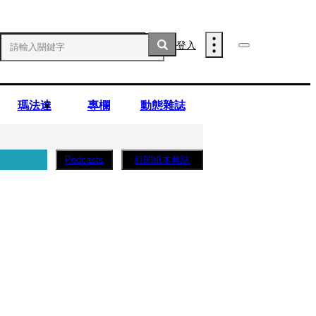
登入
瑪法達
專欄
動態雜誌
訂閱紙本雜誌
Podcasts