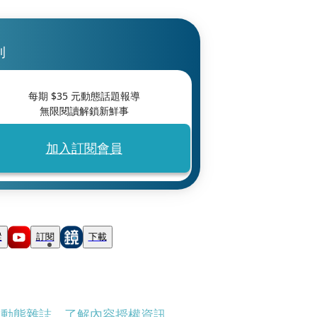
刊
每期 $
35
元動態話題報導
無限閱讀解鎖新鮮事
加入訂閱會員
蹤
訂閱
下載
刊動態雜誌
、
了解內容授權資訊
。