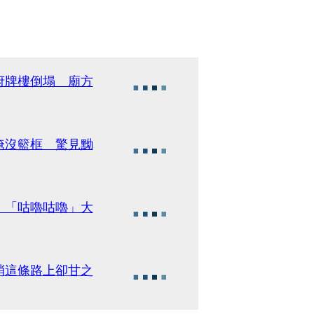
府牌樓倒塌 廟方
淹沒籃框 驚見黝
 「咕嚕咕嚕」大
消這條路上卻甘之