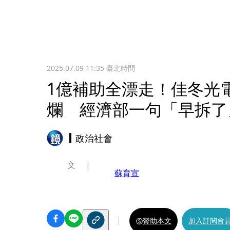
2025.07.09 11:35
臺北時間
1億補助全漂走！佳冬光
爛 經濟部一句「早拆了
政治社會
文
蘇育宣
贊助本文
加入訂閱會