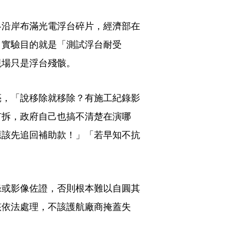
冬沿岸布滿光電浮台碎片，經濟部在
，實驗目的就是「測試浮台耐受
現場只是浮台殘骸。
亮，「說移除就移除？有施工紀錄影
有拆，政府自己也搞不清楚在演哪
應該先追回補助款！」「若早知不抗
錄或影像佐證，否則根本難以自圓其
該依法處理，不該護航廠商掩蓋失