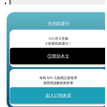
支持鏡週刊
小心意大意義
小額贊助鏡週刊！
贊助本文
每期 $
35
元動態話題報導
無限閱讀解鎖新鮮事
加入訂閱會員