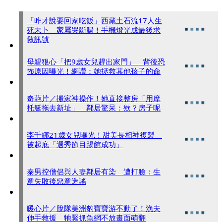
「昨才說要回家吃飯」西藏土石流17人生
死未卜 家屬哭斷腸！手機燈光成最後求
救訊號
母親狠心「把9歲女兒趕出家門」 背後恐
怖原因曝光！網讚：她拯救其他孩子的命
奇葩片／搬家神操作！她直接整房「用摩
托艇拖去新址」 鄰居驚呆：欸？房子呢
李千娜21歲女兒曝光！甜美長相神複製
被起底「選秀節目踢館成功」
泰男控僧侶與人妻鄰居有染 遭打臉：生
意失敗後惡意造謠
暖心片／脫隊美洲豹寶寶游不動了！漁夫
伸手救援 牠緊抓魚網不放畫面萌翻