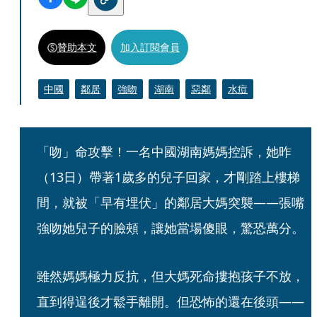
贊助本文
加入訂閱會員
中國
鄰居
強吻
湖南
惡鄰
水痘
「吻」命攻擊！一名中國湖南媽媽控訴，她昨
（13日）帶著1歲多的兒子回家，才剛踏上樓梯
間，就被「早有埋伏」的鄰居大媽突襲——張嘴
強吻她兒子的臉頰，讓她當場傻眼，驚恐萬分。
雖然媽媽極力反抗，但大媽死命摟抱孩子不放，
直到得逞後才鬆手離開。但恐怖的還在後頭——