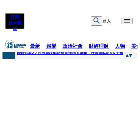
訂閱
登入
紙本雜
誌
最新
娛樂
政治社會
財經理財
人物
美
快訊
錢鏡你家2／台股急跌他逆勢買到95％滿倉 杜金龍點名3大主角
快訊
八月寵物月 寵物食品大廠偕獸醫師提醒飼主四大照護誤區
快訊
97萬粉絲料理網紅驚傳病逝！ 團隊發文證實：肥大叔8/5離開了