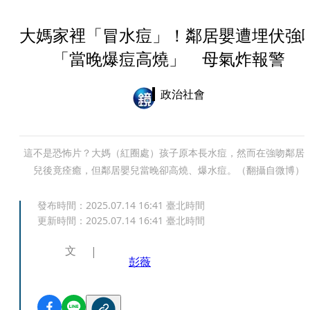
大媽家裡「冒水痘」！鄰居嬰遭埋伏強
「當晚爆痘高燒」 母氣炸報警
政治社會
這不是恐怖片？大媽（紅圈處）孩子原本長水痘，然而在強吻鄰居
兒後竟痊癒，但鄰居嬰兒當晚卻高燒、爆水痘。（翻攝自微博）
發布時間：
2025.07.14 16:41
臺北時間
更新時間：
2025.07.14 16:41
臺北時間
文
彭薇