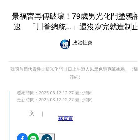
景福宮再傳破壞！79歲男光化門塗鴉
逮 「川普總統…」還沒寫完就遭制止
政治社會
韓國首爾代表性古蹟光化門11日上午遭人以黑色馬克筆塗鴉。（翻
韓網）
發布時間：
2025.08.12 12:27
臺北時間
更新時間：
2025.08.12 12:27
臺北時間
文
蘇育宣