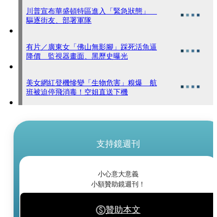
川普宣布華盛頓特區進入「緊急狀態」
驅逐街友、部署軍隊
有片／廣東女「佛山無影腳」踩死活魚逼
降價 監視器畫面、黑歷史曝光
美女網紅登機慘變「生物危害」糗爆 航
班被迫停飛消毒！空姐直送下機
支持鏡週刊
小心意大意義
小額贊助鏡週刊！
贊助本文