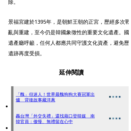
除。
景福宮建於1395年，是朝鮮王朝的正宮，歷經多次戰
亂與重建，至今仍是韓國象徵性的重要文化遺產。國
遺產廳呼籲，任何人都應共同守護文化資產，避免歷
遺跡再度受損。
延伸閱讀
「醜」但迷人！世界最醜狗狗大賽冠軍出
爐 背後故事藏洋蔥
轟台灣「外交失禮」還找藉口登韓媒 南
韓官員：傲慢、無禮留在心中