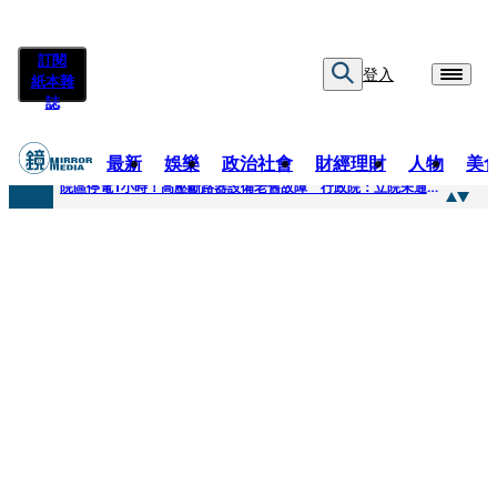
訂閱
登入
紙本雜
誌
最新
娛樂
政治社會
財經理財
人物
美
快訊
院區停電1小時！高壓斷路器設備老舊故障 行政院：立院未通過預算
快訊
慈濟採購疫苗被騙10億為何不提告？ 高嘉瑜籲完整揭露真相
快訊
姜厚仁小24歲女友「臺大超狂學歷」遭疑 3碩1博論文全無資料