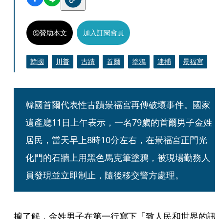
贊助本文
加入訂閱會員
韓國
川普
古蹟
首爾
塗鴉
逮捕
景福宮
韓國首爾代表性古蹟景福宮再傳破壞事件。國家
遺產廳11日上午表示，一名79歲的首爾男子金姓
居民，當天早上8時10分左右，在景福宮正門光
化門的石牆上用黑色馬克筆塗鴉，被現場勤務人
員發現並立即制止，隨後移交警方處理。
據了解，金姓男子在第一行寫下「致人民和世界的訊