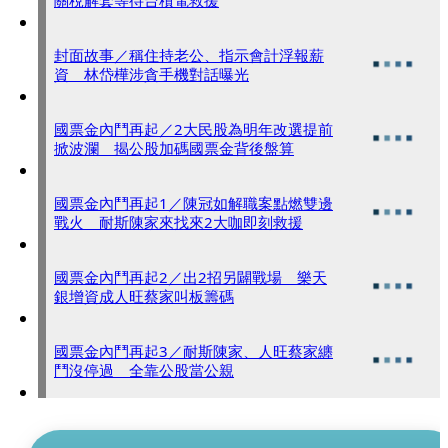
關稅解套等待台積電救援
封面故事／稱住持老公、指示會計浮報薪
資 林岱樺涉貪手機對話曝光
國票金內鬥再起／2大民股為明年改選提前
掀波瀾 揭公股加碼國票金背後盤算
國票金內鬥再起1／陳冠如解職案點燃雙邊
戰火 耐斯陳家來找來2大咖即刻救援
國票金內鬥再起2／出2招另闢戰場 樂天
銀增資成人旺蔡家叫板籌碼
國票金內鬥再起3／耐斯陳家、人旺蔡家纏
鬥沒停過 全靠公股當公親