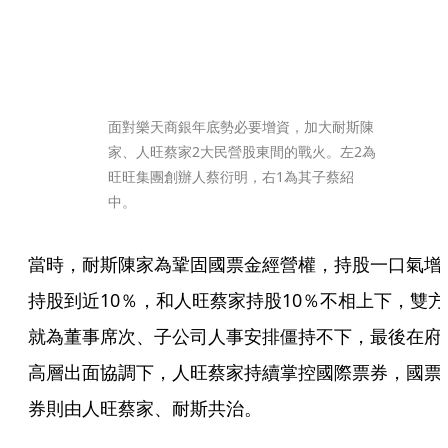
面對樂天商銀年底勢必要增資，加大耐斯陳
家、人旺蔡家2大民營股東間的戰火。左2為
旺旺集團創辦人蔡衍明，右1為其子蔡紹
中。
當時，耐斯陳家為鞏固國票金經營權，持股一口氣增
持股到近10％，和人旺蔡家持股10％不相上下，雙方
就為董事席次、子公司人事安排僵持不下，最後在府
高層出面協調下，人旺蔡家持續掌控國際票券，國票
券則由人旺蔡家、耐斯共治。