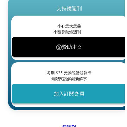
支持鏡週刊
小心意大意義
小額贊助鏡週刊！
贊助本文
每期 $
35
元動態話題報導
無限閱讀解鎖新鮮事
加入訂閱會員