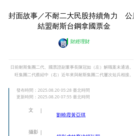
封面故事／不耐二大民股持續角力 公
結盟耐斯台鋼拿國票金
財經理財
日前耐斯集團二代、國票證副董事長陳冠如（左）解職案未通過。
旺集團二代蔡紹中（右）近年來與耐斯集團二代屢次短兵相接。
發布時間：
2025.08.20 05:28
臺北時間
更新時間：
2025.08.20 07:55
臺北時間
文
劉曉霞
黃亞琪
攝影