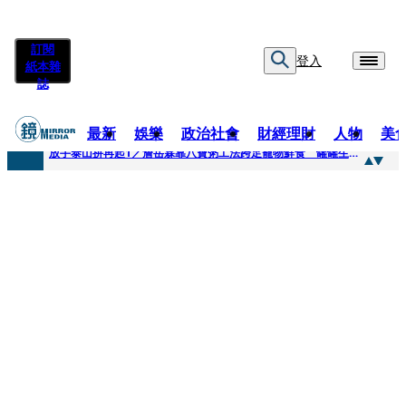
訂閱
登入
紙本雜
誌
最新
娛樂
政治社會
財經理財
人物
美
快訊
放手泰山拚再起1／詹岳霖靠八寶粥工法跨足寵物鮮食 罐罐生產前先請「叼嘴王后」試吃
快訊
泰國男偶像離奇墜河亡...「背20公斤水泥」單車仍下落不明 媽痛揭生前1計畫：不可能輕生
快訊
當街激吻阿翔「演藝工作慘歸零」 謝忻認：當年咎由自取