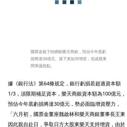
國票金旗下純網銀樂天商銀，預估今年底虧
損將達30億元。接下來如何增資，也成股東
間爭議焦點。
據《銀行法》第64條規定，銀行虧損若超過資本額
1/3，須限期補足資本，樂天商銀資本額為100億元，
預估今年底虧損將達30億元，勢必面臨增資壓力，
「六月初，國票金董座魏啟林和樂天商銀董事長王東
因此親自赴日，爭取日方大股東樂天支持增資，由於