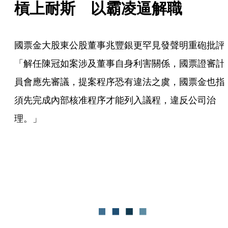
槓上耐斯　以霸凌逼解職
國票金大股東公股董事兆豐銀更罕見發聲明重砲批評
「解任陳冠如案涉及董事自身利害關係，國票證審計
員會應先審議，提案程序恐有違法之虞，國票金也指
須先完成內部核准程序才能列入議程，違反公司治
理。」