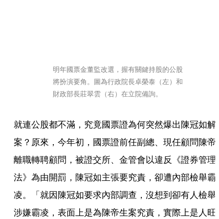
明年國票金董監改選，握有關鍵持股的公股
將扮演要角。圖為行政院長卓榮泰（左）和
財政部長莊翠雲（右）在立院備詢。
就連公股都不滿，究竟國票證為何突然爆出陳冠如解
案？原來，今年初，國票證前任副總、現任顧問陳帝
離職轉聘顧問，被證交所、金管會以違反《證券管理
法》為由開罰，陳冠如主張要究責，卻遭內部檢舉霸
凌。「就因陳冠如要求內部調查，沒想到卻有人檢舉
涉嫌霸凌，表面上是為陳帝生案究責，實際上是人旺