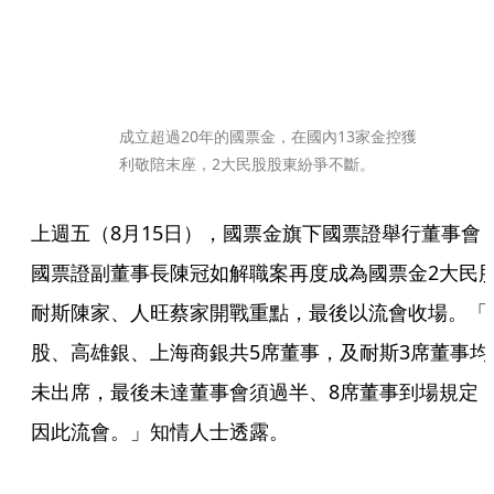
成立超過20年的國票金，在國內13家金控獲
利敬陪末座，2大民股股東紛爭不斷。
上週五（8月15日），國票金旗下國票證舉行董事會
國票證副董事長陳冠如解職案再度成為國票金2大民
耐斯陳家、人旺蔡家開戰重點，最後以流會收場。「
股、高雄銀、上海商銀共5席董事，及耐斯3席董事均
未出席，最後未達董事會須過半、8席董事到場規定
因此流會。」知情人士透露。