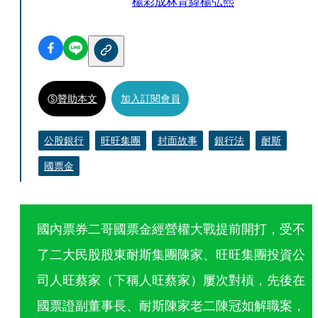
楊彩成
林育緯
楊弘熙
贊助本文
加入訂閱會員
公股銀行
旺旺集團
封面故事
銀行法
耐斯
國票金
國內票券二哥國票金經營權大戰提前開打，受不
了二大民股股東耐斯集團陳家、旺旺集團投資公
司人旺蔡家（下稱人旺蔡家）屢次對槓，先後在
國票證副董事長、耐斯陳家老二陳冠如解職案，