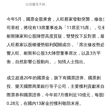
出招屢見不鮮。
今年5月，國票金股東會，人旺蔡家發動突襲，修改
司章程，將現有13席董事改為「11席至15席」，引來
耐斯陳家和公股陣營高度質疑，雙雙投下反對票，最
人旺蔡家以股權優勢順利闖關成功，「席次修改勢必
響人旺、耐斯和公股3大陣營董事席次，以及3方平
衡，自然影響公股動向。」知情人士指出。
成立超過20年的國票金，旗下有國票證券、國票創
投、樂天國際商業銀行等子公司，主要獲利貢獻來自
際票券和國票證券，今年前7月獲利近10億元，每股
0.28元，在國內13家金控獲利敬陪末座。