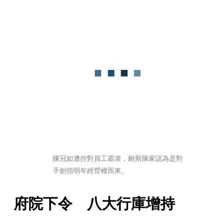
陳冠如遭控對員工霸凌，耐斯陳家認為是對
手劍指明年經營權而來。
府院下令　八大行庫增持