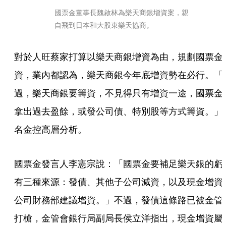
國票金董事長魏啟林為樂天商銀增資案，親
自飛到日本和大股東樂天協商。
對於人旺蔡家打算以樂天商銀增資為由，規劃國票金
資，業內都認為，樂天商銀今年底增資勢在必行。「
過，樂天商銀要籌資，不見得只有增資一途，國票金
拿出過去盈餘，或發公司債、特別股等方式籌資。」
名金控高層分析。
國票金發言人李憲宗說：「國票金要補足樂天銀的虧
有三種來源：發債、其他子公司減資，以及現金增資
公司財務部建議增資。」不過，發債這條路已被金管
打槍，金管會銀行局副局長侯立洋指出，現金增資屬