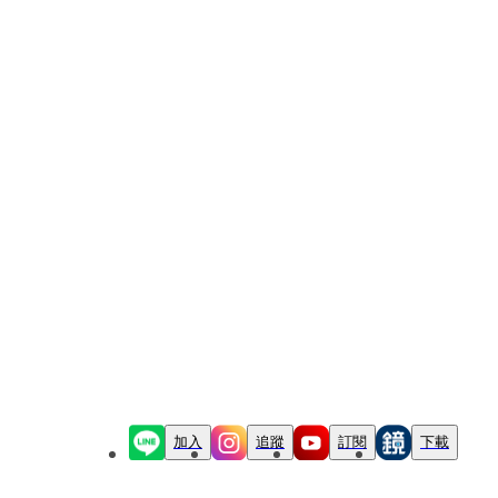
加入
追蹤
訂閱
下載