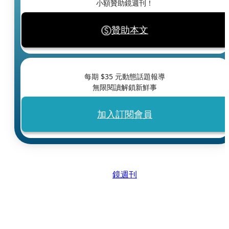
小額贊助鏡週刊！
贊助本文
每期 $
35
元動態話題報導
無限閱讀解鎖新鮮事
加入訂閱會員
鏡週刊