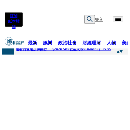
訂閱
登入
紙本雜
誌
最新
娛樂
政治社會
財經理財
人物
美
快訊
邊看偶像邊拚韓國行 《2026 SBS歌謠大戰SUMMER》TVBS直播祭追星福利
快訊
代誌大條火急跳船？ 宏碁派任李文詳接掌兆基屋管2天就喊撤出！
快訊
一句「請回去坐好」 特教生持斷掃把戳女代課老師眼睛大失血近失明