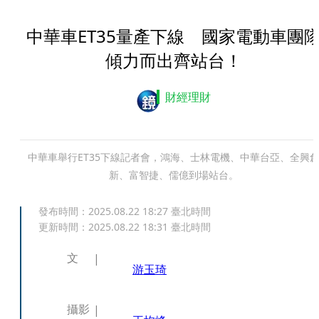
中華車ET35量產下線 國家電動車團
傾力而出齊站台！
財經理財
中華車舉行ET35下線記者會，鴻海、士林電機、中華台亞、全興
新、富智捷、儒億到場站台。
發布時間：
2025.08.22 18:27
臺北時間
更新時間：
2025.08.22 18:31
臺北時間
文
游玉琦
攝影