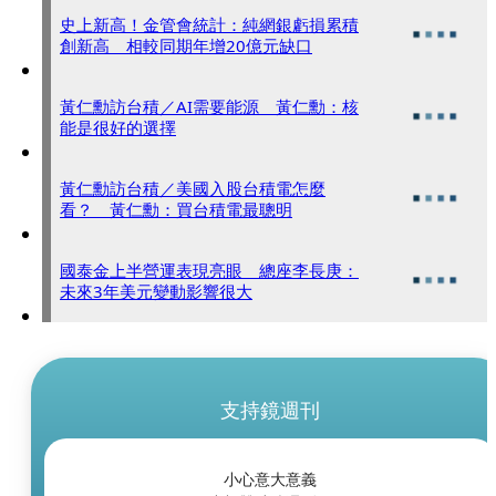
史上新高！金管會統計：純網銀虧損累積
創新高 相較同期年增20億元缺口
黃仁勳訪台積／AI需要能源 黃仁勳：核
能是很好的選擇
黃仁勳訪台積／美國入股台積電怎麼
看？ 黃仁勳：買台積電最聰明
國泰金上半營運表現亮眼 總座李長庚：
未來3年美元變動影響很大
支持鏡週刊
小心意大意義