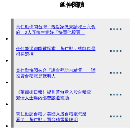
延伸閱讀
黃仁勳快閃台灣！魏哲家做東請吃三六食
府 2人互捧生意好「快買他股票」
任何能源都能被探索 黃仁勳：核能也是
很棒選擇
黃仁勳快閃來台「證實拜訪台積電」 讚
投資台積電是聰明人
《華爾街日報》揭川普無意入股台積電
知情人士曝內部曾談退補助
黃仁勳訪台積／美國入股台積電怎麼
看？ 黃仁勳：買台積電最聰明