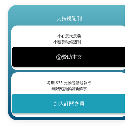
支持鏡週刊
小心意大意義
小額贊助鏡週刊！
贊助本文
每期 $
35
元動態話題報導
無限閱讀解鎖新鮮事
加入訂閱會員