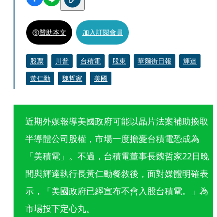
贊助本文
加入訂閱會員
股票
川普
台積電
股東
華爾街日報
輝達
黃仁勳
魏哲家
美國
近期外媒報導美國政府可能以晶片法案補助換取
半導體公司股權，市場一度擔憂台積電恐成為
「美積電」。不過，台積電董事長魏哲家22日晚
間與輝達執行長黃仁勳餐敘後，面對媒體明確表
示，「美國政府已經宣布不會入股台積電。」為
市場投下定心丸。