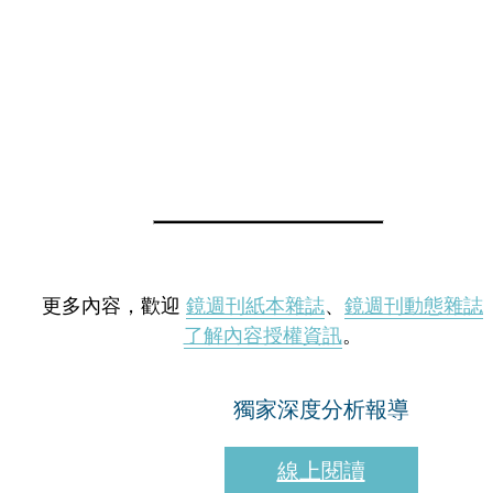
更多內容，歡迎
鏡週刊紙本雜誌
、
鏡週刊動態雜誌
了解內容授權資訊
。
獨家深度分析報導
線上閱讀