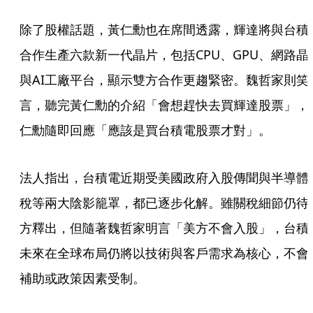
除了股權話題，黃仁勳也在席間透露，輝達將與台積
合作生產六款新一代晶片，包括CPU、GPU、網路晶
與AI工廠平台，顯示雙方合作更趨緊密。魏哲家則笑
言，聽完黃仁勳的介紹「會想趕快去買輝達股票」，
仁勳隨即回應「應該是買台積電股票才對」。
法人指出，台積電近期受美國政府入股傳聞與半導體
稅等兩大陰影籠罩，都已逐步化解。雖關稅細節仍待
方釋出，但隨著魏哲家明言「美方不會入股」，台積
未來在全球布局仍將以技術與客戶需求為核心，不會
補助或政策因素受制。