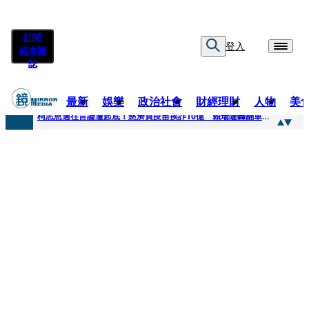
訂閱
登入
紙本雜
誌
最新
娛樂
政治社會
財經理財
人物
美
快訊
柯志恩過往言論遭起底！慈濟買疫苗挨詐10億 賴瑞隆轟翻車：應為當年錯誤道歉
快訊
善款不是私房錢！慈濟採購疫苗被騙10億沒報案遭炎上 基金會緊急說明
快訊
王凱靈堂遺照曝！選用3年前「白衣燦笑照」背後故事洋蔥超大顆... 70歲媽媽打破禁忌送愛子