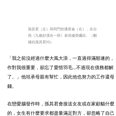
孫其君（左）與同門的潘君侖（右），在台
視《九條好漢在一班》表現備受矚目。（翻
攝自孫其君IG）
「我之前沒經過什麼大風大浪，一直過得滿順遂的，
作對我很重要，卻忘了愛惜羽毛…不過現在債務都解
了。」他坦承母親有幫忙，因此他也努力的工作還母
錢。
在戀愛腦發作時，孫其君會接送女友或在家顧貓什麼
的，女生有什麼要求都盡量滿足對方，卻忽略了自己