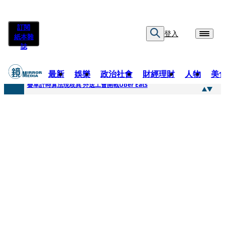
訂閱
登入
紙本雜
誌
最新
娛樂
政治社會
財經理財
人物
美
快訊
疊單計時算法現歧異 外送工會開戰Uber Eats
快訊
靚時尚／大丈夫當如是 Multifaceted Manhood
快訊
前時力黨魁表態「反對刪公視預算」 盼在野三思：改凍結處理受質疑項目