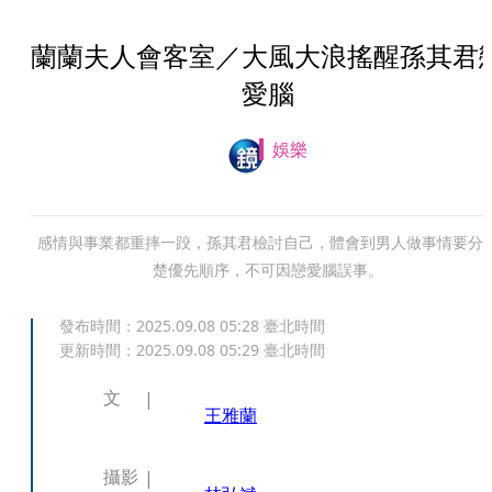
蘭蘭夫人會客室／大風大浪搖醒孫其君
愛腦
娛樂
感情與事業都重摔一跤，孫其君檢討自己，體會到男人做事情要分
楚優先順序，不可因戀愛腦誤事。
發布時間：
2025.09.08 05:28
臺北時間
更新時間：
2025.09.08 05:29
臺北時間
文
王雅蘭
攝影