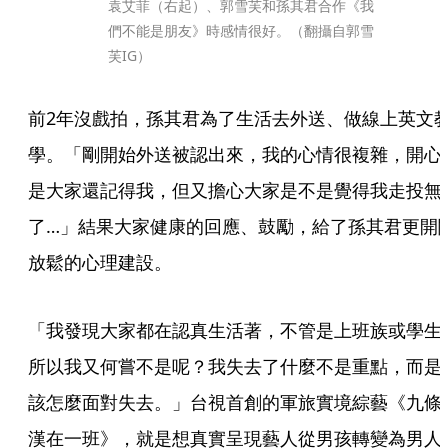
袁艾菲（右起）、郭雪芙和孫其君合作《我
們不能是朋友》時感情很好。（翻攝自郭雪
芙IG）
前2年沒戲拍，孫其君為了生活去外送、做線上英文
學。「剛開始外送被認出來，我的心情很複雜，開心
是大家還記得我，但又擔心大家是不是覺得我走投無
了…」結果大家健康的回應、鼓勵，給了孫其君更開
放鬆的心理建設。
「我發現大家都在認真生活著，不管是上班族或學生
所以我又何嘗不是呢？我失去了什麼不是重點，而是
該怎麼面對失去。」台視首創的軍旅實境綜藝《九條
漢在一班》，就是想真實呈現藝人從男孩轉變為男人