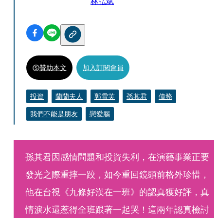
林弘斌
贊助本文
加入訂閱會員
投資
蘭蘭夫人
郭雪芙
孫其君
債務
我們不能是朋友
戀愛腦
孫其君因感情問題和投資失利，在演藝事業正要
發光之際重摔一跤，如今重回鏡頭前格外珍惜，
他在台視《九條好漢在一班》的認真獲好評，真
情淚水還惹得全班跟著一起哭！這兩年認真檢討