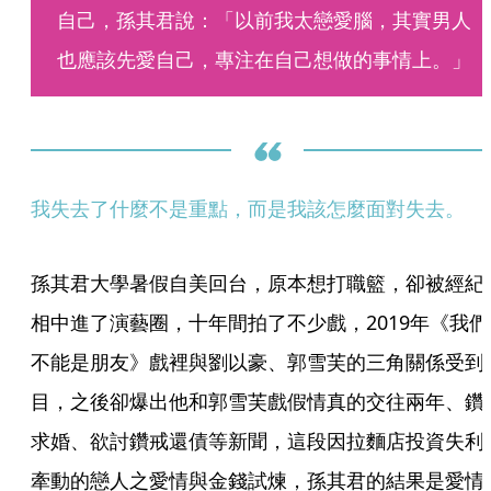
自己，孫其君說：「以前我太戀愛腦，其實男人
也應該先愛自己，專注在自己想做的事情上。」
我失去了什麼不是重點，而是我該怎麼面對失去。
孫其君大學暑假自美回台，原本想打職籃，卻被經紀
相中進了演藝圈，十年間拍了不少戲，2019年《我們
不能是朋友》戲裡與劉以豪、郭雪芙的三角關係受到
目，之後卻爆出他和郭雪芙戲假情真的交往兩年、鑽
求婚、欲討鑽戒還債等新聞，這段因拉麵店投資失利
牽動的戀人之愛情與金錢試煉，孫其君的結果是愛情