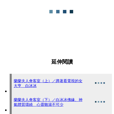
延伸閱讀
蘭蘭夫人會客室（上）／蹲著看電視的女
大亨 白冰冰
蘭蘭夫人會客室（下）／白冰冰佛緣、神
氣體質環繞 心靈雞湯不可少