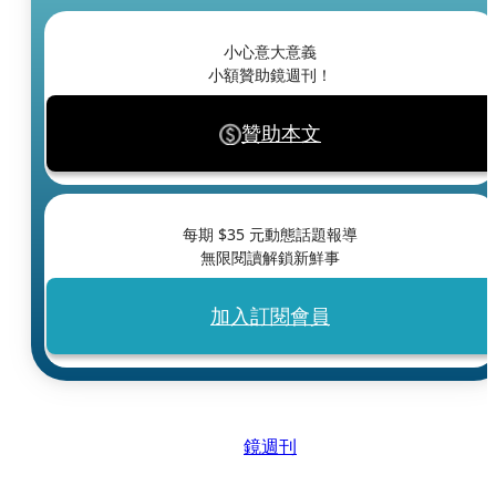
小心意大意義
小額贊助鏡週刊！
贊助本文
每期 $
35
元動態話題報導
無限閱讀解鎖新鮮事
加入訂閱會員
鏡週刊