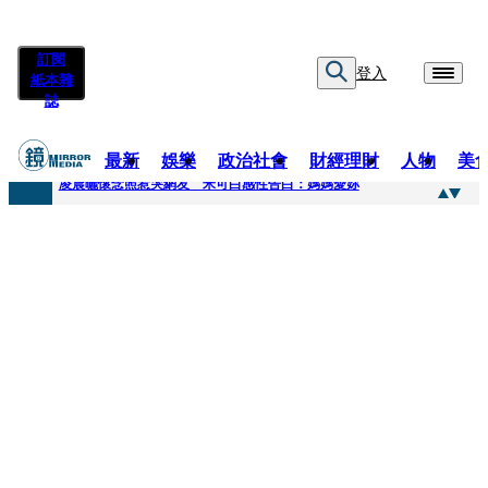
訂閱
登入
紙本雜
誌
最新
娛樂
政治社會
財經理財
人物
美
快訊
凌晨曬懷念照惹哭網友 米可白感性告白：媽媽愛妳
快訊
酸民質疑民進黨「是不是有她裸照？」 黃智賢3點回嗆獲網友讚爆
快訊
姜厚任「老牛找到嫩草」再談小24歲女友 揭七世情緣駁拐坑、暈船破財