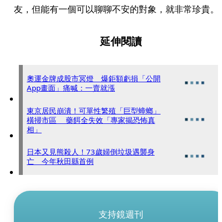
友，但能有一個可以聊聊不安的對象，就非常珍貴。
延伸閱讀
奧運金牌成股市冥燈 爆鉅額虧損「公開
App畫面」痛喊：一賣就漲
東京居民崩潰！可單性繁殖「巨型蟑螂」
橫掃市區 藥餌全失效「專家揭恐怖真
相」
日本又見熊殺人！73歲婦倒垃圾遇襲身
亡 今年秋田縣首例
支持鏡週刊