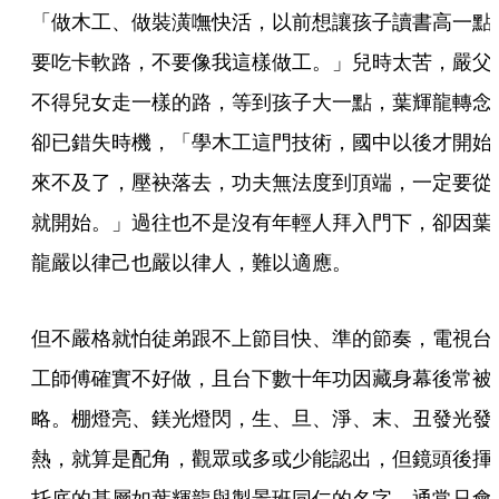
「做木工、做裝潢嘸快活，以前想讓孩子讀書高一點
要吃卡軟路，不要像我這樣做工。」兒時太苦，嚴父
不得兒女走一樣的路，等到孩子大一點，葉輝龍轉念
卻已錯失時機，「學木工這門技術，國中以後才開始
來不及了，壓袂落去，功夫無法度到頂端，一定要從
就開始。」過往也不是沒有年輕人拜入門下，卻因葉
龍嚴以律己也嚴以律人，難以適應。
但不嚴格就怕徒弟跟不上節目快、準的節奏，電視台
工師傅確實不好做，且台下數十年功因藏身幕後常被
略。棚燈亮、鎂光燈閃，生、旦、淨、末、丑發光發
熱，就算是配角，觀眾或多或少能認出，但鏡頭後揮
托底的基層如葉輝龍與製景班同仁的名字，通常只會