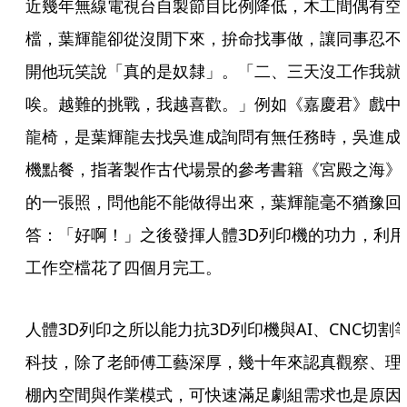
近幾年無線電視台自製節目比例降低，木工間偶有空
檔，葉輝龍卻從沒閒下來，拚命找事做，讓同事忍不
開他玩笑說「真的是奴隸」。「二、三天沒工作我就
唉。越難的挑戰，我越喜歡。」例如《嘉慶君》戲中
龍椅，是葉輝龍去找吳進成詢問有無任務時，吳進成
機點餐，指著製作古代場景的參考書籍《宮殿之海》
的一張照，問他能不能做得出來，葉輝龍毫不猶豫回
答：「好啊！」之後發揮人體3D列印機的功力，利用
工作空檔花了四個月完工。
人體3D列印之所以能力抗3D列印機與AI、CNC切割
科技，除了老師傅工藝深厚，幾十年來認真觀察、理
棚內空間與作業模式，可快速滿足劇組需求也是原因