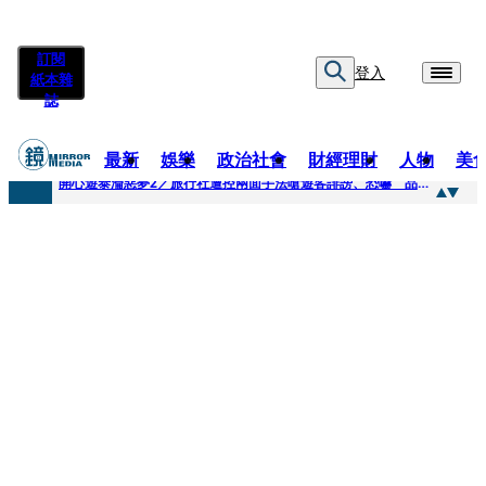
訂閱
登入
紙本雜
誌
最新
娛樂
政治社會
財經理財
人物
美
快訊
開心遊泰淪惡夢2／旅行社遭控兩面手法嗆遊客誹謗、恐嚇 品保協會回應了
快訊
「我是保全不是清潔員」上班3天開嗆總幹事 他拒倒垃圾被炒！怒提告...法官這原因判敗訴
快訊
自稱交好麻吉大哥、替蔡依林操盤 經紀人車內強吻女星挨告！最後栽在錄音檔