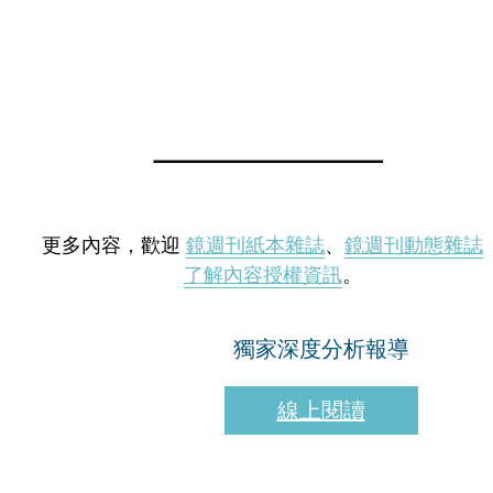
更多內容，歡迎
鏡週刊紙本雜誌
、
鏡週刊動態雜誌
了解內容授權資訊
。
獨家深度分析報導
線上閱讀