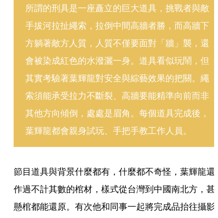
所謂的刑具是一座矗立的巨大道具，挑戰者與敵
手拔河拉扯繩索，拉倒中間高牆者勝，而高牆下
方躺著敵方人質，人質不僅要面對「牆」襲，還
會被染成紅色的水潑灑一身。道具看似玩鬧，但
其實考驗著葉輝龍對安全與綜藝效果的把關。繩
索須能承受拉力不斷裂、高牆要能精準向前而非
其他方向傾倒，處處是眉角。每個道具完成後，
葉輝龍都會親身試玩、手把手教工作人員。
節目道具與背景什麼都有，什麼都不奇怪，葉輝龍還
作過不計其數的棺材，樣式從台灣到中國南北方，甚
懸棺都能還原。有次他和同事一起將完成品抬往攝影