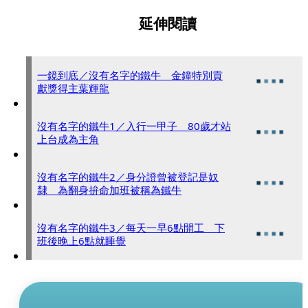
延伸閱讀
一鏡到底／沒有名字的鐵牛 金鐘特別貢
獻獎得主葉輝龍
沒有名字的鐵牛1／入行一甲子 80歲才站
上台成為主角
沒有名字的鐵牛2／身分證曾被登記是奴
隸 為翻身拚命加班被稱為鐵牛
沒有名字的鐵牛3／每天一早6點開工 下
班後晚上6點就睡覺