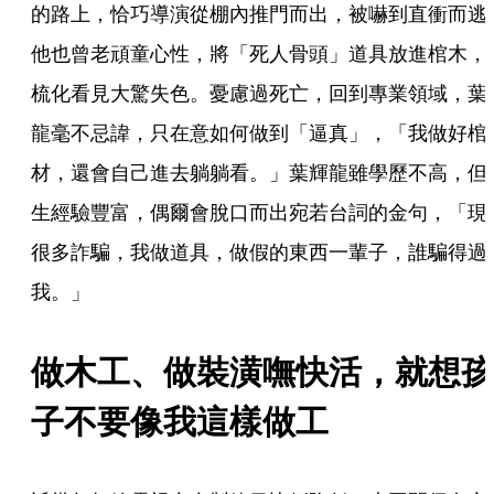
的路上，恰巧導演從棚內推門而出，被嚇到直衝而逃
他也曾老頑童心性，將「死人骨頭」道具放進棺木，
梳化看見大驚失色。憂慮過死亡，回到專業領域，葉
龍毫不忌諱，只在意如何做到「逼真」，「我做好棺
材，還會自己進去躺躺看。」葉輝龍雖學歷不高，但
生經驗豐富，偶爾會脫口而出宛若台詞的金句，「現
很多詐騙，我做道具，做假的東西一輩子，誰騙得過
我。」
做木工、做裝潢嘸快活，就想孩
子不要像我這樣做工