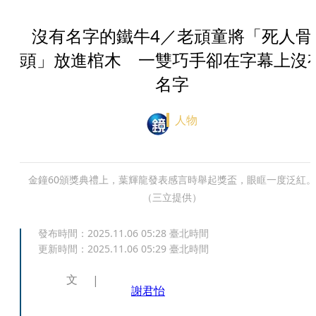
沒有名字的鐵牛4／老頑童將「死人骨
頭」放進棺木 一雙巧手卻在字幕上沒
名字
人物
金鐘60頒獎典禮上，葉輝龍發表感言時舉起獎盃，眼眶一度泛紅。
（三立提供）
發布時間：
2025.11.06 05:28
臺北時間
更新時間：
2025.11.06 05:29
臺北時間
文
謝君怡