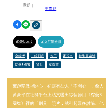
攝影
王漢順
贊助本文
加入訂閱會員
金鐘獎
一鏡到底
木工
電視台
特別貢獻獎
綜藝3國智
道具
葉輝龍
葉輝龍做得開心，卻讓有些人「不開心」，藝人
黃豪平在社群平台上貼文曬出綜藝節目《綜藝3
國智》裡的「刑具」照片，就引起眾多討論。他