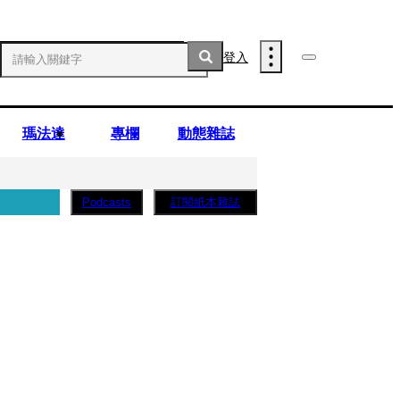
登入
瑪法達
專欄
動態雜誌
訂閱紙本雜誌
Podcasts