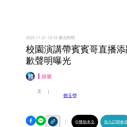
2025.11.21 13:16
臺北時間
校園演講帶賓賓哥直播添
歉聲明曝光
娛樂
文
鄧玉瑩
贊助本文
加入訂閱會