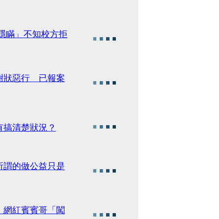
隱瞞」不知校方拒
謝狀惡行 已報案
有搞清楚狀況？
所謂的做公益只是
 網紅賓賓哥「闖