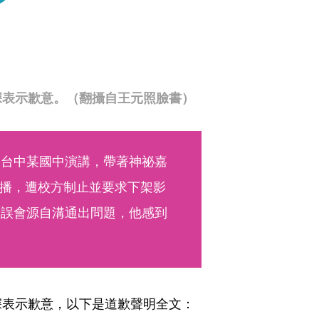
深表示歉意。（翻攝自王元照臉書）
到台中某國中演講，帶著神祕嘉
播，遭校方制止並要求下架影
切誤會源自溝通出問題，他感到
深表示歉意，以下是道歉聲明全文：