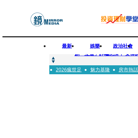
最新
娛樂
政治社會
快訊
創「互道」詐騙慈濟！ 女律
2026瘋世足
快訊
魅力基隆
房市熱
前時力黨魁表態「反對刪公
快訊
六強片齊聚桃影 小薰《祖