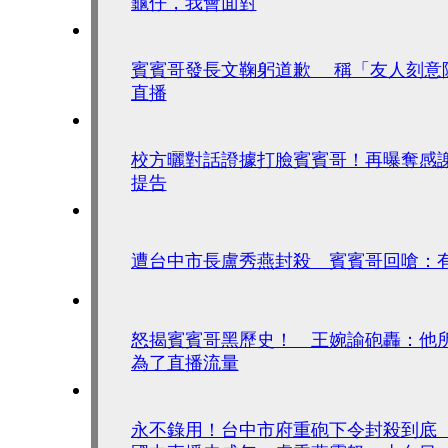
龜仔，我會面對
賓賓哥發長文鞠躬道歉 稱「友人刻意
直播
校方曬對話證據打臉賓賓哥！再曝奪感
提告
遭台中市長盧秀燕封殺 賓賓哥回嗆：
怒揭賓賓哥黑歷史！ 王婉諭砲轟：他
為了直播流量
永不錄用！台中市府重砲下令封殺到底