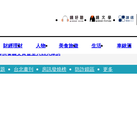
財經理財
人物
美食旅遊
生活
車錶酒
師供養義父黃金全入四大庫房
話題
台北畫刊
房訊發燒榜
防詐鏡區
更多
視預算」 盼在野三思：改凍結處理受質疑項目
先鬼》回桃影娘家 《長安的荔枝》桃影加映一票難求