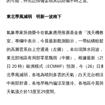
的可能，外出記得備妥雨具以防備不時之需。
東北季風減弱　明新一波南下
氣象專家吳德榮今在氣象應用推廣基金會「洩天機教
室」專欄中表示，今晨最新觀測顯示，一帶結構較鬆
的高層雲系自上空通過（左圖），未出現降水回波，
東北部地區有局部零星飄雨（中圖）。根據最新（25 
日 20 時）歐洲模式（ECMWF）預測，今（26）日東
北季風減弱，各地為晴到多雲的天氣；白天北台稍涼
中南部舒適，各地早晚均偏涼至微冷。各地區今晨與
天氣溫介於13度至29度間。