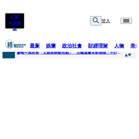
訂閱
登入
紙本雜
誌
最新
娛樂
政治社會
財經理財
人物
美
快訊
廖峻中風前妻「父親節餵飯照顧」 兒曬溫馨背影感慨：不計前嫌的真愛
快訊
封面故事／商場恩怨 曖昧多女 姦情被人夫發現 鎢業大亨恐因情仇遭虐殺
快訊
封面故事／飛行履歷助太空產業生態系成形 衛星火箭供應鏈台廠名單曝光