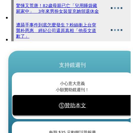
驚悚又荒唐！82歲母親已亡「兒用睡袋藏
屍家中」 3年來男扮女裝冒充她領退休金
遭舔手事件到底怎麼發生？粉絲衝上台突
襲朴恩惠 經紀公司還原真相「他長文道
歉了」
支持鏡週刊
小心意大意義
小額贊助鏡週刊！
贊助本文
每期 $
35
元動態話題報導