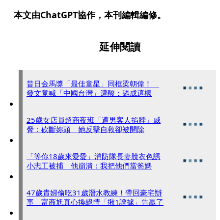
本文由ChatGPT協作，本刊編輯編修。
延伸閱讀
昔日金馬獎「最佳童星」同框梁朝偉！
發文竟喊「中國台灣」遭酸：舔成這樣
25歲女店員超商夜班「遭男客人掐脖」威
脅：砍斷妳頭 她反擊自救卻被開除
「等你18歲來愛愛」消防隊長妻脫衣色誘
小志工被捕 他崩潰：我把他們當爸媽
47歲貴婦偷吃31歲潛水教練！帶回豪宅辦
事 富商尪真心換絕情「揪1證據」告贏了