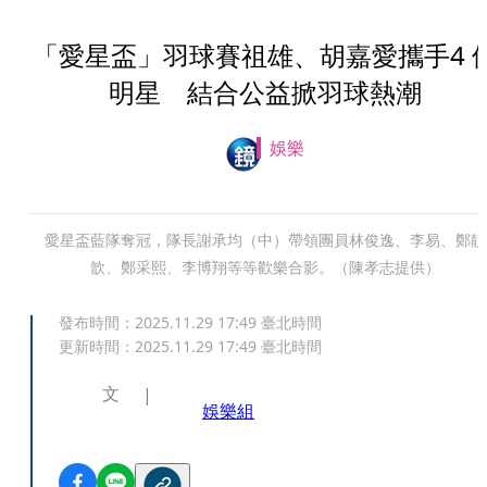
「愛星盃」羽球賽祖雄、胡嘉愛攜手4 
明星 結合公益掀羽球熱潮
娛樂
愛星盃藍隊奪冠，隊長謝承均（中）帶領團員林俊逸、李易、鄭靚
歆、鄭采熙、李博翔等等歡樂合影。（陳孝志提供）
發布時間：
2025.11.29 17:49
臺北時間
更新時間：
2025.11.29 17:49
臺北時間
文
娛樂組