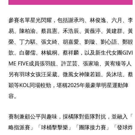
參賽名單星光閃耀，包括謝承均、林俊逸、六月、李
易、陳柏渝、蔡昌憲、禾浩辰、黃薇渟、黃建群、黃
榮、丁力騏、張文綺、胡嘉愛、劉璇、劉心語、鄭靚
歆、白馨儒、林毓桐、蔡祥麟，以及新生代女團GIVE 
ME FIVE成員張羽靚、許芷芸、張家瑜、黃宥臻等人
另有羽球女孩汪采葳、微風女神陳若穎、吳沐玹、蔡
穎等KOL同場較勁，堪稱2025年最豪華明星運動陣
容。
賽制兼顧公平與趣味，採橘隊對藍隊對抗，並融入「
略指派賽」「球桶擊擊樂」「團隊接力賽」「發球炸