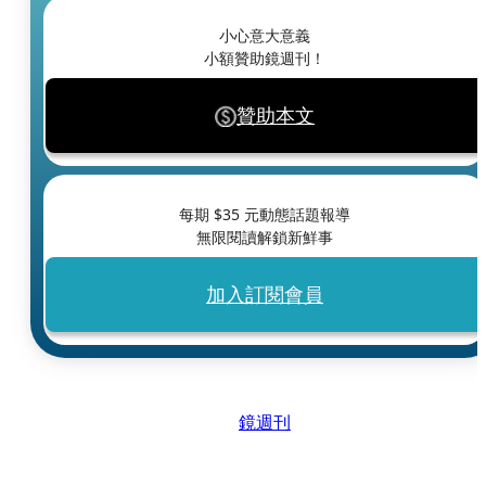
小心意大意義
小額贊助鏡週刊！
贊助本文
每期 $
35
元動態話題報導
無限閱讀解鎖新鮮事
加入訂閱會員
鏡週刊