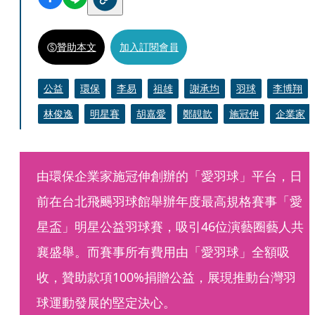
贊助本文
加入訂閱會員
公益
環保
李易
祖雄
謝承均
羽球
李博翔
林俊逸
明星賽
胡嘉愛
鄭靚歆
施冠伸
企業家
由環保企業家施冠伸創辦的「愛羽球」平台，日
前在台北飛颺羽球館舉辦年度最高規格賽事「愛
星盃」明星公益羽球賽，吸引46位演藝圈藝人共
襄盛舉。而賽事所有費用由「愛羽球」全額吸
收，贊助款項100%捐贈公益，展現推動台灣羽
球運動發展的堅定決心。