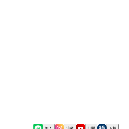
加入
追蹤
訂閱
下載