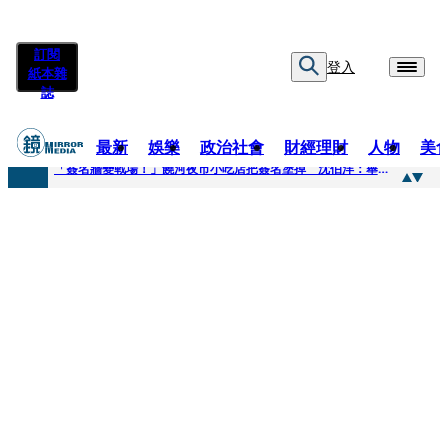
訂閱
登入
紙本雜
誌
最新
娛樂
政治社會
財經理財
人物
美
快訊
「簽名牆變戰場！」饒河夜市小吃店把簽名塗掉 沈伯洋：舉雙手贊成
快訊
抛「雙AI」施政藍圖！徐欣瑩宣示無縫接軌楊文科 延續五支箭與十大交通建設
快訊
翻拍雄二飛彈密件給中共女特工 海峰士兵認罪減刑判2年7月