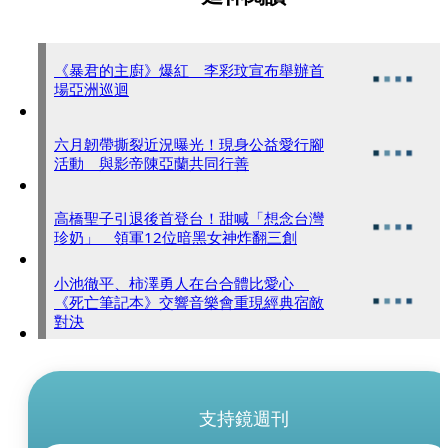
《暴君的主廚》爆紅 李彩玟宣布舉辦首
場亞洲巡迴
六月韌帶撕裂近況曝光！現身公益愛行腳
活動 與影帝陳亞蘭共同行善
高橋聖子引退後首登台！甜喊「想念台灣
珍奶」 領軍12位暗黑女神炸翻三創
小池徹平、柿澤勇人在台合體比愛心
《死亡筆記本》交響音樂會重現經典宿敵
對決
支持鏡週刊