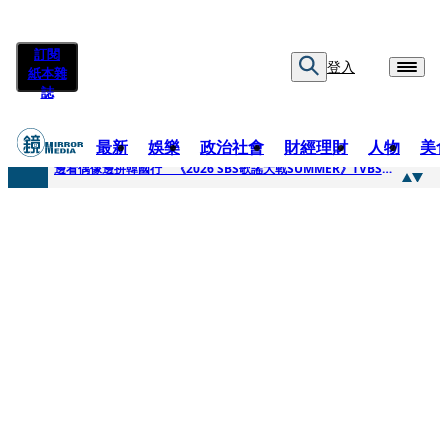
訂閱
登入
紙本雜
誌
最新
娛樂
政治社會
財經理財
人物
美
快訊
邊看偶像邊拚韓國行 《2026 SBS歌謠大戰SUMMER》TVBS直播祭追星福利
快訊
代誌大條火急跳船？ 宏碁派任李文詳接掌兆基屋管2天就喊撤出！
快訊
一句「請回去坐好」 特教生持斷掃把戳女代課老師眼睛大失血近失明