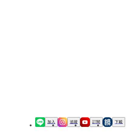
加入
追蹤
訂閱
下載