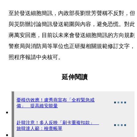
至於發送細胞簡訊，內政部長劉世芳聲稱不反對，但
與災防辦討論簡訊發送範圍與內容，避免恐慌。對此
蔣萬安回應，目前以未來會發送細胞簡訊的方向規劃
警察局與消防局等單位也正研擬相關規範修訂文字，
照程序報請中央核可。
延伸閱讀
憂模仿效應！盧秀燕宣布「全程緊急戒
備」 提高維安能量
赴韓注意！多人反映「刷卡重複扣款」
旅韓達人籲：檢查帳單