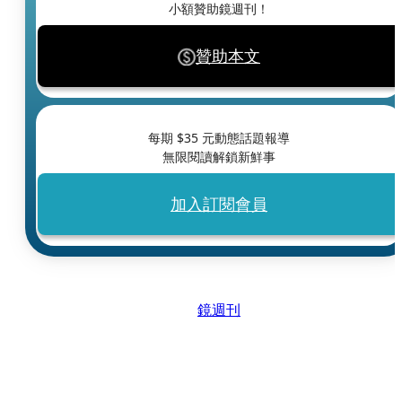
小額贊助鏡週刊！
贊助本文
每期 $
35
元動態話題報導
無限閱讀解鎖新鮮事
加入訂閱會員
鏡週刊