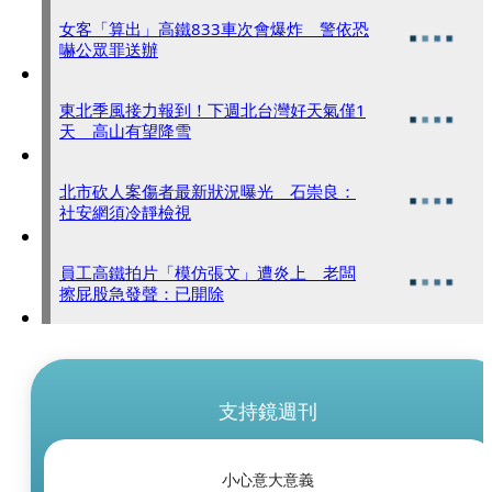
女客「算出」高鐵833車次會爆炸 警依恐
嚇公眾罪送辦
東北季風接力報到！下週北台灣好天氣僅1
天 高山有望降雪
北市砍人案傷者最新狀況曝光 石崇良：
社安網須冷靜檢視
員工高鐵拍片「模仿張文」遭炎上 老闆
擦屁股急發聲：已開除
支持鏡週刊
小心意大意義