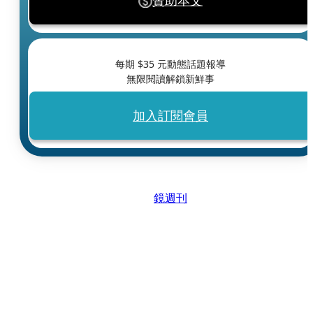
贊助本文
每期 $
35
元動態話題報導
無限閱讀解鎖新鮮事
加入訂閱會員
鏡週刊