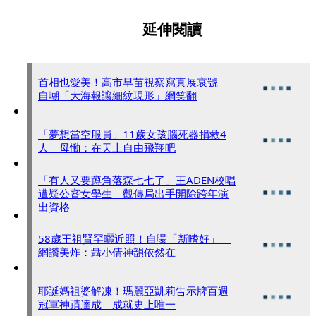
延伸閱讀
首相也愛美！高市早苗視察寫真展哀號
自嘲「大海報讓細紋現形」網笑翻
「夢想當空服員」11歲女孩腦死器捐救4
人 母慟：在天上自由飛翔吧
「有人又要蹲角落森七七了」王ADEN校唱
遭疑公審女學生 觀傳局出手開除跨年演
出資格
58歲王祖賢罕曬近照！自曝「新嗜好」
網讚美炸：聶小倩神韻依然在
耶誕媽祖婆解凍！瑪麗亞凱莉告示牌百週
冠軍神蹟達成 成就史上唯一