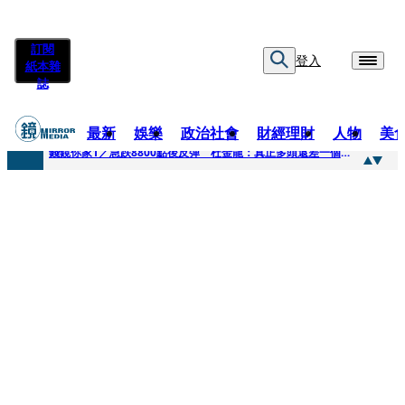
訂閱
登入
紙本雜
誌
最新
娛樂
政治社會
財經理財
人物
美
快訊
錢鏡你家1／急跌8800點後反彈 杜金龍：真正多頭還差一個訊號
快訊
鏡大咖／一起往好命路出發 唐綺陽
快訊
台中國一特教生暑輔失控！折斷掃把刺傷老師 女老師眼球重創恐失明