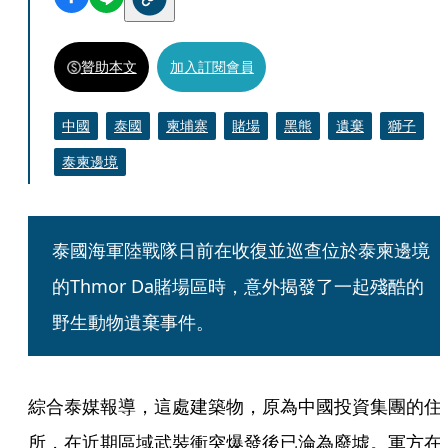
贊助本文
加入訂閱會員
中國
泰國
柬埔寨
賭場
黑熊
遺棄
獅子
泰柬邊境
泰國海軍陸戰隊日前在收復並巡查位於泰柬邊境
的Thmor Da賭場區時，意外揭發了一起殘酷的
野生動物遺棄事件。
綜合泰媒報導，這處建築物，原為中國投資集團的住
所，在近期區域武裝衝突爆發後已淪為廢墟。軍方在