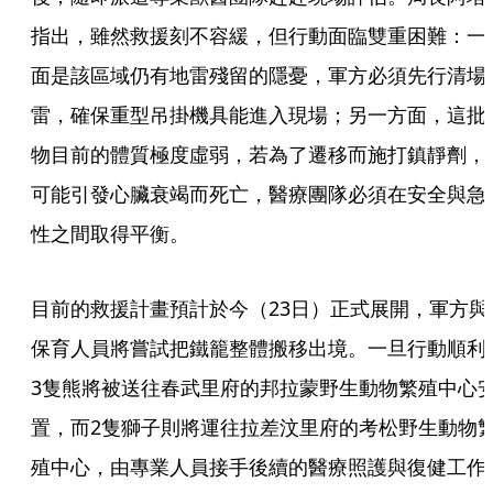
指出，雖然救援刻不容緩，但行動面臨雙重困難：一
面是該區域仍有地雷殘留的隱憂，軍方必須先行清場
雷，確保重型吊掛機具能進入現場；另一方面，這批
物目前的體質極度虛弱，若為了遷移而施打鎮靜劑，
可能引發心臟衰竭而死亡，醫療團隊必須在安全與急
性之間取得平衡。
目前的救援計畫預計於今（23日）正式展開，軍方與
保育人員將嘗試把鐵籠整體搬移出境。一旦行動順利
3隻熊將被送往春武里府的邦拉蒙野生動物繁殖中心
置，而2隻獅子則將運往拉差汶里府的考松野生動物
殖中心，由專業人員接手後續的醫療照護與復健工作