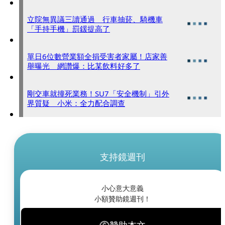
立院無異議三讀通過 行車抽菸、騎機車
「手持手機」罰鍰提高了
單日6位數營業額全捐受害者家屬！店家善
舉曝光 網讚爆：比某飲料好多了
剛交車就撞死業務！SU7「安全機制」引外
界質疑 小米：全力配合調查
支持鏡週刊
小心意大意義
小額贊助鏡週刊！