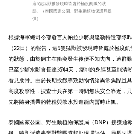
這5隻猛獸被發現時皆處於極度飢餓的狀
態。（泰國國家公園、野生動植物保護局提
供）
根據海軍總司令部發言人帕拉少將與達勒特遣部隊昨
（22日）的報告，這5隻猛獸被發現時皆處於極度飢
的狀態，由於飼主在衝突發生後便不知去向，這群動
已至少斷水斷食長達3到4天，瘦削的身軀甚至能清晰
看見肋骨。由於長期挨餓導致動物情緒異常焦躁且具
高度攻擊性，搜查士兵在第一時間無法安全靠近，只
先將隨身攜帶的乾糧與飲水投進籠內暫時止飢。
泰國國家公園、野生動植物保護局（DNP）接獲通報
後，隨即派遣專業獸醫團隊趕赴現場評估。局長阿塔