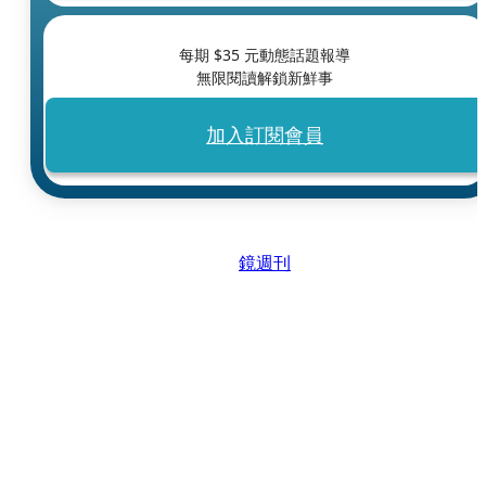
每期 $
35
元動態話題報導
無限閱讀解鎖新鮮事
加入訂閱會員
鏡週刊