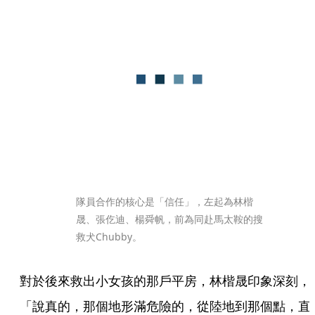
隊員合作的核心是「信任」，左起為林楷
晟、張仡迪、楊舜帆，前為同赴馬太鞍的搜
救犬Chubby。
對於後來救出小女孩的那戶平房，林楷晟印象深刻，
「說真的，那個地形滿危險的，從陸地到那個點，直