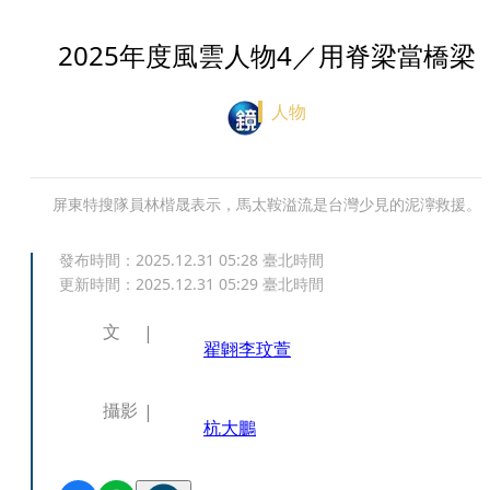
2025年度風雲人物4／用脊梁當橋梁
人物
屏東特搜隊員林楷晟表示，馬太鞍溢流是台灣少見的泥濘救援。
發布時間：
2025.12.31 05:28
臺北時間
更新時間：
2025.12.31 05:29
臺北時間
文
翟翺
李玟萱
攝影
杭大鵬