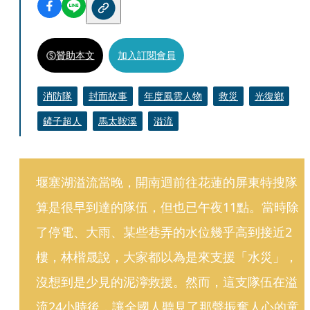
贊助本文
加入訂閱會員
消防隊
封面故事
年度風雲人物
救災
光復鄉
鏟子超人
馬太鞍溪
溢流
堰塞湖溢流當晚，開南迴前往花蓮的屏東特搜隊
算是很早到達的隊伍，但也已午夜11點。當時除
了停電、大雨、某些巷弄的水位幾乎高到接近2
樓，林楷晟說，大家都以為是來支援「水災」，
沒想到是少見的泥濘救援。然而，這支隊伍在溢
流24小時後，讓全國人聽見了那聲振奮人心的童