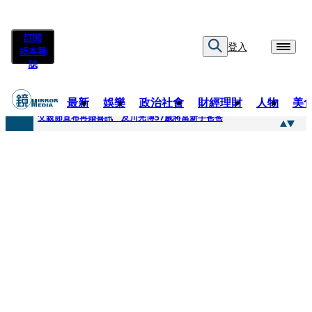
訂閱
登入
紙本雜
誌
最新
娛樂
政治社會
財經理財
人物
美
快訊
父親節宣布再婚喜訊 及川光博57歲將當新手爸爸
快訊
改姓斷開阿湯哥！20歲舒莉首登台「1人分飾4角」 觀眾驚艷：錯怪星二代了
快訊
「愛露奶」私訊流出！小24歲女友爆當小三「大鬧病房氣孕婦」 姜厚任不忍回應了