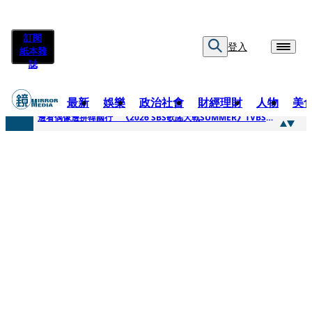
訂閱
登入
紙本雜
誌
最新
娛樂
政治社會
財經理財
人物
美
快訊
邊看偶像邊拚韓國行 《2026 SBS歌謠大戰SUMMER》TVBS直播祭追星福利
快訊
代誌大條火急跳船？ 宏碁派任李文詳接掌兆基屋管2天就喊撤出！
快訊
一句「請回去坐好」 特教生持斷掃把戳女代課老師眼睛大失血近失明