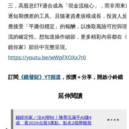
三，高股息ETF適合成為「現金流核心」，而非用來
逐短期價差的工具。且隨著資產規模成長，投資人反
應接受「平庸但穩定」的報酬，以換取風險可控與現
流的確定性。想知道操作細節，更多精彩內容都在《
鏡你家》節目中完整呈現。
https://youtu.be/wWpFXOXx7r0
訂閱
《鏡發財》YT頻道
，按讚＋分享，開啟小鈴鐺
延伸閱讀
錢鏡你家／沒AI變BI！陳喬泓滿手AI賺4
成 看2026台股3萬點、點名2檔壓艙股