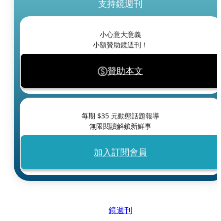
支持鏡週刊
小心意大意義
小額贊助鏡週刊！
贊助本文
每期 $
35
元動態話題報導
無限閱讀解鎖新鮮事
加入訂閱會員
鏡週刊