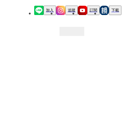
加入
追蹤
訂閱
下載
最新文章