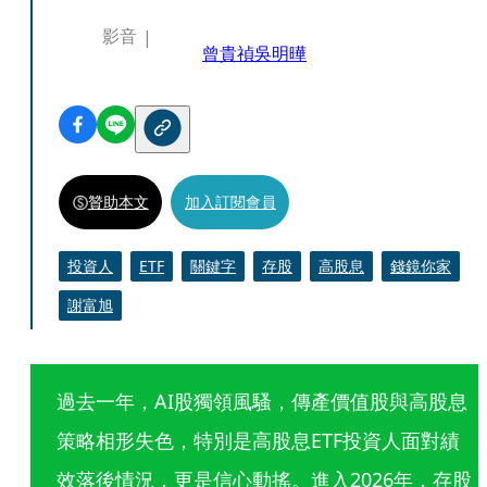
影音
曾貴禎
吳明曄
贊助本文
加入訂閱會員
投資人
ETF
關鍵字
存股
高股息
錢鏡你家
謝富旭
過去一年，AI股獨領風騷，傳產價值股與高股息
策略相形失色，特別是高股息ETF投資人面對績
效落後情況，更是信心動搖。進入2026年，存股