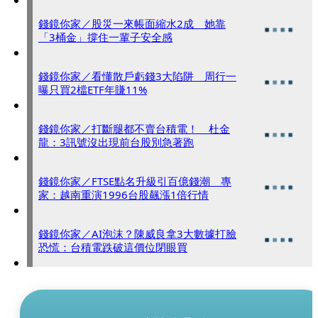
錢鏡你家／股災一來帳面縮水2成 她靠
「3桶金」撐住一輩子安全感
錢鏡你家／看懂散戶虧錢3大陷阱 周行一
曝只買2檔ETF年賺11%
錢鏡你家／打斷腿都不賣台積電！ 杜金
龍：3訊號沒出現前台股別急著跑
錢鏡你家／FTSE點名升級引百億錢潮 專
家：越南重演1996台股飆漲1倍行情
錢鏡你家／AI泡沫？陳威良拿3大數據打臉
恐慌：台積電跌破這價位閉眼買