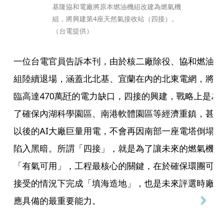
基隆協和電廠將原本燃油機組改建為燃氣機
組，將興建第4座天然氣接收站（四接）。
（台電提供）
一位台電官員告訴本刊，由於核二廠除役、協和燃油
組陸續退場，涵蓋北北基、宜蘭在內的北東電網，將
臨高達470萬瓩的電力缺口，四接的興建，戰略上是
了確保內湖科學園區、南港軟體園區等經濟重鎮，甚
以後的AI大廠巨量用電，不會再因南部一座電塔倒塌
陷入黑暗。所謂「四接」，就是為了讓未來的燃氣機
「有氣可用」，工程最核心的關鍵，在於確保環團可
接受的情況下完成「填海造地」，也是未來評選時廠
應具備的最重要能力。