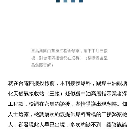
皇昌集團由董座江程金領軍，搶下中油三接
後，對台電四接也勢在必得。（翻攝豐鑫皇
昌集團官網）
就在台電四接投標前，本刊接獲爆料，踢爆中油觀塘
化天然氣接收站（三接）疑似獲中油高層指示業者浮
工程款，檢調在密集約談後，案情爭議出現翻轉。知
人士透露，檢調屢次約談提供爆料音檔的三接弊案檢
人，卻發現此人早已出境，多次約談不到，讓陰謀論