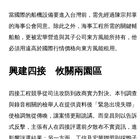
當國際的船機設備要進入台灣前，需先經過陳宗邦掌
的海事公會同意。除此之外，海事工程所需的關鍵輔
船舶，更被宏華營造與其子公司東方風能所持有，他
必須用遠高於國際行情價格向東方風能租用。
興建四接　攸關兩園區
四接工程競爭從司法攻防到政商實力對決。本刊調查
與錄音相關的檢舉人在提供資料後「緊急出境失聯」
使檢調無從傳喚，讓案情更顯詭譎。而皇昌則以告訴
式反擊，主張有人在四接評選前夕散布不實資訊，進
影響評選結果；另一方面，工信及宏華聯盟則採鴨子