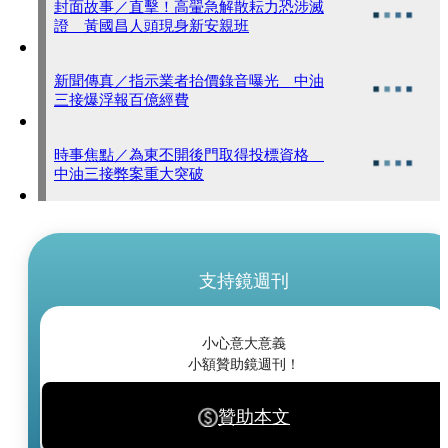
封面故事／直擊！高翬急解散耘力恐涉滅
證 黃國昌人頭現身新安親班
新聞傳真／指示業者抬價錄音曝光 中油
三接爆浮報百億經費
時事焦點／為東丕開後門取得投標資格
中油三接弊案重大突破
支持鏡週刊
小心意大意義
小額贊助鏡週刊！
贊助本文