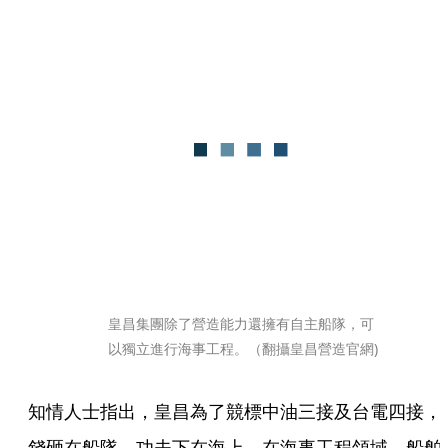
皇昌集團除了營造能力還擁有自主船隊，可
以獨立進行海事工程。（翻攝皇昌營造官網)
知情人士指出，皇昌為了競標中油三接及台電四接，
錢砸在船隊、功夫下在海上，在海事工程領域，船舶