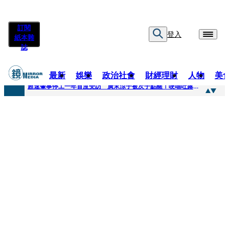
訂閱
登入
紙本雜
誌
最新
娛樂
政治社會
財經理財
人物
美
快訊
超速肇事停工一年首度受訪 廣末涼子被次子點醒！哽咽吐露：不再偽裝完美
快訊
暗黑界轉戰科技圈！前AV女優當工程師 接單「網站製作」
快訊
鼻酸畫面曝...獨居飼主猝逝！13愛犬伴屍多日未啃食 忠犬挨餓「死守遺體」警戒護主惹淚