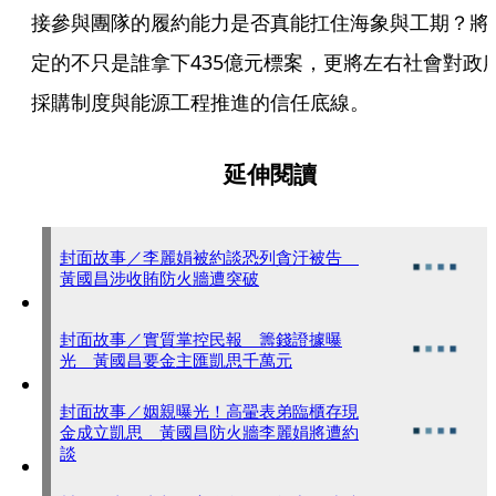
接參與團隊的履約能力是否真能扛住海象與工期？將
定的不只是誰拿下435億元標案，更將左右社會對政
採購制度與能源工程推進的信任底線。
延伸閱讀
封面故事／李麗娟被約談恐列貪汙被告
黃國昌涉收賄防火牆遭突破
封面故事／實質掌控民報 籌錢證據曝
光 黃國昌要金主匯凱思千萬元
封面故事／姻親曝光！高翬表弟臨櫃存現
金成立凱思 黃國昌防火牆李麗娟將遭約
談