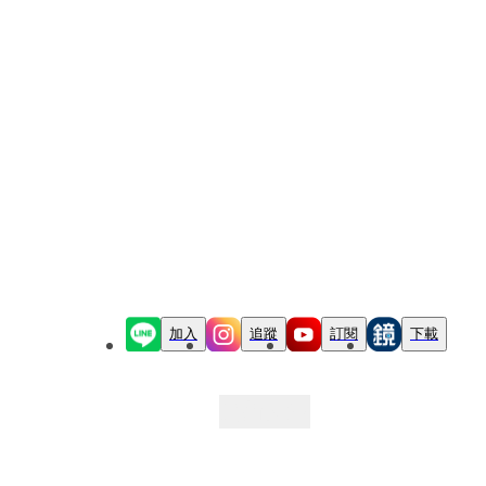
加入
追蹤
訂閱
下載
最新文章