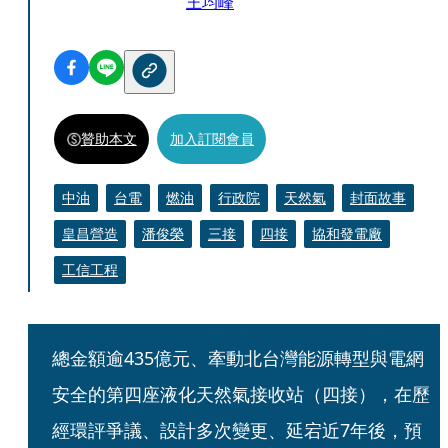
王均峰
贊助本文
加入訂閱會員
中油
台電
燃油
行政院
天然氣
封面故事
皇昌營造
潘俊榮
三接
四接
協和發電廠
工信工程
總金額逾435億元、牽動北台灣能源轉型與電網
安全的第四座液化天然氣接收站（四接），在歷
經環評爭議、設計多次變更、延宕近7年後，預