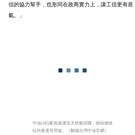
信的協力幫手，也形同在政商實力上，讓工信更有底
氣。」
中油LNG船負責運送天然氣回國，經由接收
站供發電等用途。（翻攝台灣中油官網）