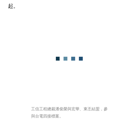
起。
工信工程總裁潘俊榮與宏華、東丕結盟，參
與台電四接標案。