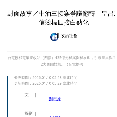
封面故事／中油三接案爭議翻轉 皇昌
信競標四接白熱化
政治社會
台電協和電廠接收站（四接）435億元標案開標在即，引發皇昌與工
2大集團競標。（台電提供）
發布時間：
2026.01.10 05:28
臺北時間
更新時間：
2026.01.10 05:29
臺北時間
文
劉志原
攝影